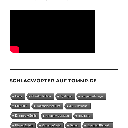
SCHLAGWÖRTER AUF TOMMR.DE
Barry
Christoph Hein
Dystopie
our pathetic age
Komödie
französischer Film
J.K. Simmons
Dramedy-Serie
Anthony Carrigan
Eric Berg
Kieran Culkin
Comedy-Serie
Satire
Joaquim Phoenix