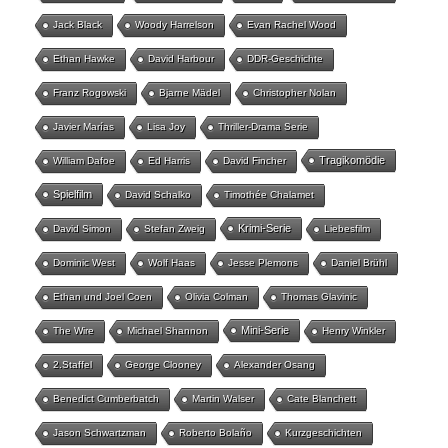
Jack Black
Woody Harrelson
Evan Rachel Wood
Ethan Hawke
David Harbour
DDR-Geschichte
Franz Rogowski
Bjarne Mädel
Christopher Nolan
Javier Marías
Lisa Joy
Thriller-Drama Serie
Tragikomödie
William Dafoe
Ed Harris
David Fincher
Spielfilm
David Schalko
Timothée Chalamet
Krimi-Serie
David Simon
Stefan Zweig
Liebesfilm
Dominic West
Wolf Haas
Jesse Plemons
Daniel Brühl
Ethan und Joel Coen
Olivia Colman
Thomas Glavinic
Mini-Serie
The Wire
Michael Shannon
Henry Winkler
2.Staffel
George Clooney
Alexander Osang
Benedict Cumberbatch
Martin Walser
Cate Blanchett
Jason Schwartzman
Roberto Bolaño
Kurzgeschichten