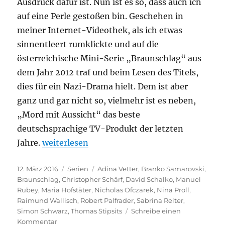
Ausdruck dafür ist. Nun ist es so, dass auch ich
auf eine Perle gestoßen bin. Geschehen in
meiner Internet-Videothek, als ich etwas
sinnentleert rumklickte und auf die
österreichische Mini-Serie „Braunschlag“ aus
dem Jahr 2012 traf und beim Lesen des Titels,
dies für ein Nazi-Drama hielt. Dem ist aber
ganz und gar nicht so, vielmehr ist es neben,
„Mord mit Aussicht“ das beste
deutschsprachige TV-Produkt der letzten
„Braunschlag“
Jahre.
weiterlesen
Veröffentlicht
Kategorien
Schlagwörter
12. März 2016
Serien
Adina Vetter
,
Branko Samarovski
,
am
Braunschlag
,
Christopher Schärf
,
David Schalko
,
Manuel
Rubey
,
Maria Hofstäter
,
Nicholas Ofczarek
,
Nina Proll
,
Raimund Wallisch
,
Robert Palfrader
,
Sabrina Reiter
,
Simon Schwarz
,
Thomas Stipsits
Schreibe einen
zu
Kommentar