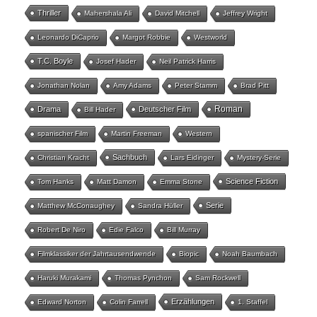
Thriller
Mahershala Ali
David Mitchell
Jeffrey Wright
Leonardo DiCaprio
Margot Robbie
Westworld
T.C. Boyle
Josef Hader
Neil Patrick Harris
Jonathan Nolan
Amy Adams
Peter Stamm
Brad Pitt
Roman
Drama
Deutscher Film
Bill Hader
spanischer Film
Martin Freeman
Western
Sachbuch
Christian Kracht
Lars Eidinger
Mystery-Serie
Science Fiction
Tom Hanks
Matt Damon
Emma Stone
Serie
Matthew McConaughey
Sandra Hüller
Robert De Niro
Edie Falco
Bill Murray
Filmklassiker der Jahrtausendwende
Biopic
Noah Baumbach
Haruki Murakami
Thomas Pynchon
Sam Rockwell
Erzählungen
Edward Norton
Colin Farrell
1. Staffel