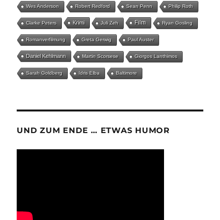
Wes Anderson
Robert Redford
Sean Penn
Philip Roth
Film
Krimi
Clarke Peters
Juli Zeh
Ryan Gosling
Romanverfilmung
Greta Gerwig
Paul Auster
Daniel Kehlmann
Martin Scorsese
Giorgos Lanthimos
Sarah Goldberg
Idris Elba
Baltimore
UND ZUM ENDE … ETWAS HUMOR