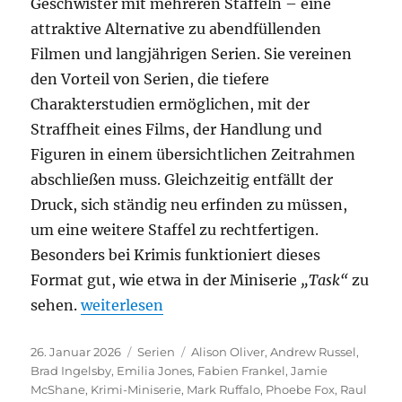
Geschwister mit mehreren Staffeln – eine
attraktive Alternative zu abendfüllenden
Filmen und langjährigen Serien. Sie vereinen
den Vorteil von Serien, die tiefere
Charakterstudien ermöglichen, mit der
Straffheit eines Films, der Handlung und
Figuren in einem übersichtlichen Zeitrahmen
abschließen muss. Gleichzeitig entfällt der
Druck, sich ständig neu erfinden zu müssen,
um eine weitere Staffel zu rechtfertigen.
Besonders bei Krimis funktioniert dieses
Format gut, wie etwa in der Miniserie
„Task“
zu
„Task“
sehen.
weiterlesen
Veröffentlicht
Kategorien
Schlagwörter
26. Januar 2026
Serien
Alison Oliver
,
Andrew Russel
,
am
Brad Ingelsby
,
Emilia Jones
,
Fabien Frankel
,
Jamie
McShane
,
Krimi-Miniserie
,
Mark Ruffalo
,
Phoebe Fox
,
Raul