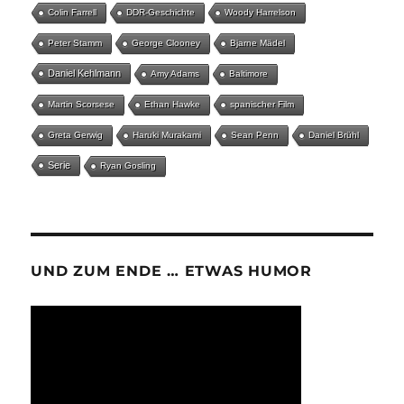
Colin Farrell
DDR-Geschichte
Woody Harrelson
Peter Stamm
George Clooney
Bjarne Mädel
Daniel Kehlmann
Amy Adams
Baltimore
Martin Scorsese
Ethan Hawke
spanischer Film
Greta Gerwig
Haruki Murakami
Sean Penn
Daniel Brühl
Serie
Ryan Gosling
UND ZUM ENDE … ETWAS HUMOR