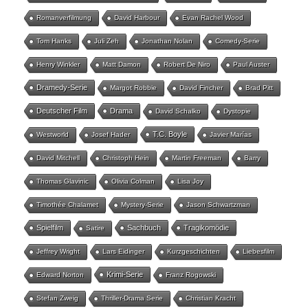
Romanverfilmung
David Harbour
Evan Rachel Wood
Tom Hanks
Juli Zeh
Jonathan Nolan
Comedy-Serie
Henry Winkler
Matt Damon
Robert De Niro
Paul Auster
Dramedy-Serie
Margot Robbie
David Fincher
Brad Pitt
Deutscher Film
Drama
David Schalko
Dystopie
T.C. Boyle
Westworld
Josef Hader
Javier Marías
David Mitchell
Christoph Hein
Martin Freeman
Barry
Thomas Glavinic
Olivia Colman
Lisa Joy
Timothée Chalamet
Mystery-Serie
Jason Schwartzman
Spielfilm
Sachbuch
Tragikomödie
Satire
Jeffrey Wright
Lars Eidinger
Kurzgeschichten
Liebesfilm
Krimi-Serie
Edward Norton
Franz Rogowski
Stefan Zweig
Thriller-Drama Serie
Christian Kracht