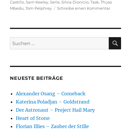
Castillo
,
Sam Keeley
,
Serie
,
Silvia Dionicio
,
Task
,
Thuso
zu
Mbedu
,
Tom Pelphrey
Schreibe einen Kommentar
Task
SU
Suchen
nach:
NEUESTE BEITRÄGE
Alexander Osang – Comeback
Katerina Poladjan – Goldstrand
Der Astronaut – Project Hail Mary
Heart of Stone
Florian Illies – Zauber der Stille