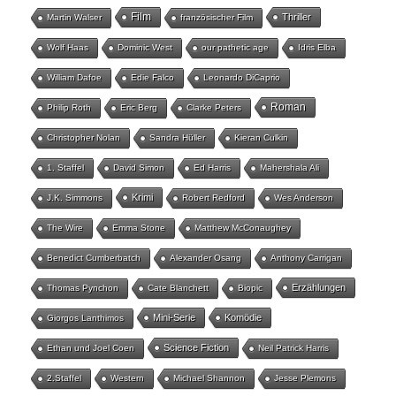
Film
Thriller
Martin Walser
französischer Film
Wolf Haas
Dominic West
our pathetic age
Idris Elba
William Dafoe
Edie Falco
Leonardo DiCaprio
Roman
Philip Roth
Eric Berg
Clarke Peters
Christopher Nolan
Sandra Hüller
Kieran Culkin
1. Staffel
David Simon
Ed Harris
Mahershala Ali
Krimi
J.K. Simmons
Robert Redford
Wes Anderson
The Wire
Emma Stone
Matthew McConaughey
Benedict Cumberbatch
Alexander Osang
Anthony Carrigan
Erzählungen
Thomas Pynchon
Cate Blanchett
Biopic
Mini-Serie
Komödie
Giorgos Lanthimos
Science Fiction
Ethan und Joel Coen
Neil Patrick Harris
2.Staffel
Western
Michael Shannon
Jesse Plemons