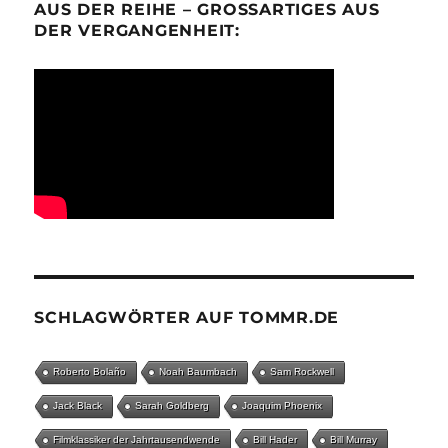
AUS DER REIHE – GROSSARTIGES AUS D
ER VERGANGENHEIT:
SCHLAGWÖRTER AUF TOMMR.DE
Roberto Bolaño
Noah Baumbach
Sam Rockwell
Jack Black
Sarah Goldberg
Joaquim Phoenix
Filmklassiker der Jahrtausendwende
Bill Hader
Bill Murray