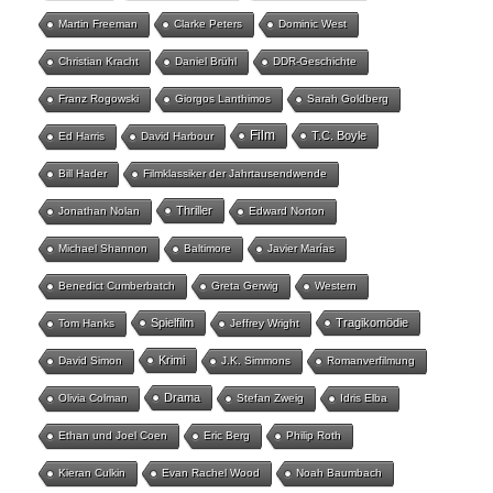
Martin Freeman
Clarke Peters
Dominic West
Christian Kracht
Daniel Brühl
DDR-Geschichte
Franz Rogowski
Giorgos Lanthimos
Sarah Goldberg
Film
T.C. Boyle
Ed Harris
David Harbour
Bill Hader
Filmklassiker der Jahrtausendwende
Thriller
Jonathan Nolan
Edward Norton
Michael Shannon
Baltimore
Javier Marías
Benedict Cumberbatch
Greta Gerwig
Western
Spielfilm
Tragikomödie
Tom Hanks
Jeffrey Wright
Krimi
David Simon
J.K. Simmons
Romanverfilmung
Drama
Olivia Colman
Stefan Zweig
Idris Elba
Ethan und Joel Coen
Eric Berg
Philip Roth
Kieran Culkin
Evan Rachel Wood
Noah Baumbach