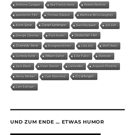
Anthony Carrigan
Neil Patrick Harris
Robert Redford
spanischer Film
Thomas Glavinic
Matthew McConaughey
Krimi-Serie
Daniel Kehlmann
Sam Rockwell
Juli Zeh
Deutscher Film
George Clooney
Paul Auster
Dramedy-Serie
Kurzgeschichten
Lisa Joy
Wolf Haas
Comedy-Serie
William Dafoe
Edie Falco
Dystopie
Jack Black
Peter Stamm
Liebesfilm
Joaquim Phoenix
Erzählungen
Henry Winkler
Cate Blanchett
Lars Eidinger
UND ZUM ENDE … ETWAS HUMOR