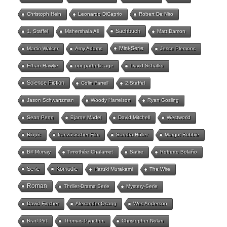
Christoph Hein
Leonardo DiCaprio
Robert De Niro
Sachbuch
1. Staffel
Mahershala Ali
Matt Damon
Mini-Serie
Martin Walser
Amy Adams
Jesse Plemons
Ethan Hawke
our pathetic age
David Schalko
Science Fiction
Colin Farrell
2.Staffel
Jason Schwartzman
Woody Harrelson
Ryan Gosling
Sean Penn
Bjarne Mädel
David Mitchell
Westworld
Biopic
französischer Film
Sandra Hüller
Margot Robbie
Bill Murray
Timothée Chalamet
Satire
Roberto Bolaño
Serie
Komödie
Haruki Murakami
The Wire
Roman
Thriller-Drama Serie
Mystery-Serie
David Fincher
Alexander Osang
Wes Anderson
Brad Pitt
Thomas Pynchon
Christopher Nolan