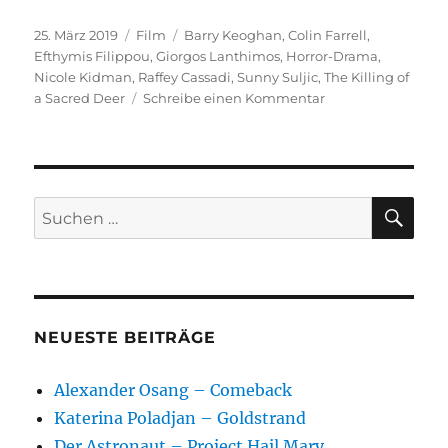
Veröffentlicht
Kategorien
Schlagwörter
25. März 2019
Film
Barry Keoghan
,
Colin Farrell
,
am
Efthymis Filippou
,
Giorgos Lanthimos
,
Horror-Drama
,
Nicole Kidman
,
Raffey Cassadi
,
Sunny Suljic
,
The Killing of
zu
a Sacred Deer
Schreibe einen Kommentar
The
Killing
of
a
Sacred
SU
Suchen
Deer
nach:
NEUESTE BEITRÄGE
Alexander Osang – Comeback
Katerina Poladjan – Goldstrand
Der Astronaut – Project Hail Mary