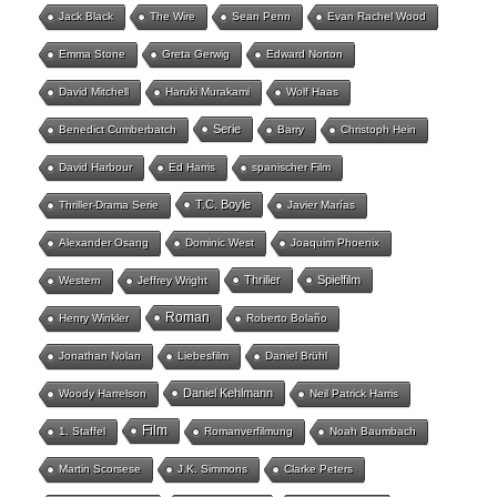
Jack Black
The Wire
Sean Penn
Evan Rachel Wood
Emma Stone
Greta Gerwig
Edward Norton
David Mitchell
Haruki Murakami
Wolf Haas
Serie
Benedict Cumberbatch
Barry
Christoph Hein
David Harbour
Ed Harris
spanischer Film
T.C. Boyle
Thriller-Drama Serie
Javier Marías
Alexander Osang
Dominic West
Joaquim Phoenix
Thriller
Spielfilm
Western
Jeffrey Wright
Roman
Henry Winkler
Roberto Bolaño
Jonathan Nolan
Liebesfilm
Daniel Brühl
Daniel Kehlmann
Woody Harrelson
Neil Patrick Harris
Film
1. Staffel
Romanverfilmung
Noah Baumbach
Martin Scorsese
J.K. Simmons
Clarke Peters