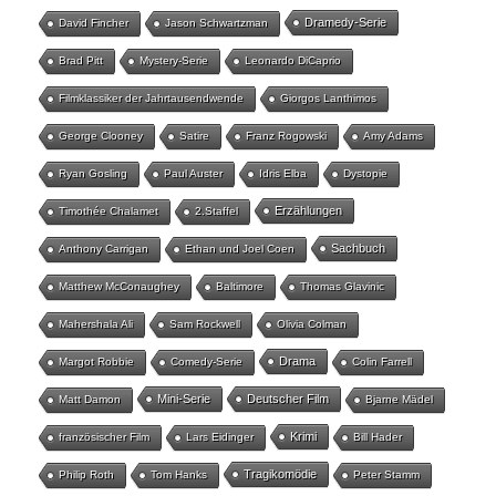
Dramedy-Serie
David Fincher
Jason Schwartzman
Brad Pitt
Mystery-Serie
Leonardo DiCaprio
Filmklassiker der Jahrtausendwende
Giorgos Lanthimos
George Clooney
Satire
Franz Rogowski
Amy Adams
Ryan Gosling
Paul Auster
Idris Elba
Dystopie
Erzählungen
Timothée Chalamet
2.Staffel
Sachbuch
Anthony Carrigan
Ethan und Joel Coen
Matthew McConaughey
Baltimore
Thomas Glavinic
Mahershala Ali
Sam Rockwell
Olivia Colman
Drama
Margot Robbie
Comedy-Serie
Colin Farrell
Mini-Serie
Deutscher Film
Matt Damon
Bjarne Mädel
Krimi
französischer Film
Lars Eidinger
Bill Hader
Tragikomödie
Philip Roth
Tom Hanks
Peter Stamm