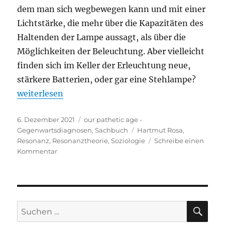
dem man sich wegbewegen kann und mit einer
Lichtstärke, die mehr über die Kapazitäten des
Haltenden der Lampe aussagt, als über die
Möglichkeiten der Beleuchtung. Aber vielleicht
finden sich im Keller der Erleuchtung neue,
stärkere Batterien, oder gar eine Stehlampe?
„Hartmut Rosa – Resonanz. Eine Soziologie der We
weiterlesen
Veröffentlicht
Kategorien
6. Dezember 2021
our pathetic age -
am
Schlagwörter
Gegenwartsdiagnosen
,
Sachbuch
Hartmut Rosa
,
Resonanz
,
Resonanztheorie
,
Soziologie
Schreibe einen
zu
Kommentar
Hartmut
Rosa
–
Resonanz.
Eine
SU
Suchen
Soziologie
nach:
der