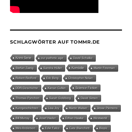
SCHLAGWÖRTER AUF TOMMR.DE
Krimi-Serie
our pathetic age
David Schalko
Komödie
Stefan Zweig
Sandra Hüller
Martin Freeman
Robert Redford
Eric Berg
Christopher Nolan
Science Fiction
DDR-Geschichte
Kieran Culkin
Thomas Pynchon
Sarah Goldberg
David Simon
Kurzgeschichten
Lisa Joy
Martin Walser
Jesse Plemons
Bill Murray
Josef Hader
Ethan Hawke
Westworld
Wes Anderson
Edie Falco
Cate Blanchett
Biopic