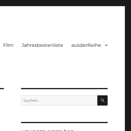
Film
Jahresbestenliste
ausderReihe
SUCHEN
Suchen
nach: