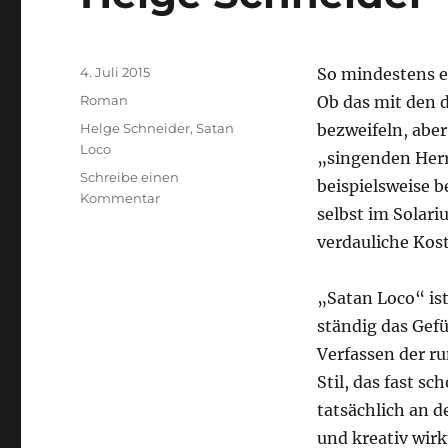
Veröffentlicht
4. Juli 2015
So mindestens ei
am
Kategorien
Roman
Ob das mit den 
Schlagwörter
Helge Schneider
,
Satan
bezweifeln, aber 
Loco
„singenden Her
Schreibe einen
beispielsweise 
zu
Kommentar
selbst im Solari
Helge
Schneider
verdauliche Kost
–
Satan
„Satan Loco“ is
Loco
ständig das Gefü
Verfassen der ru
Stil, das fast s
tatsächlich an d
und kreativ wirk