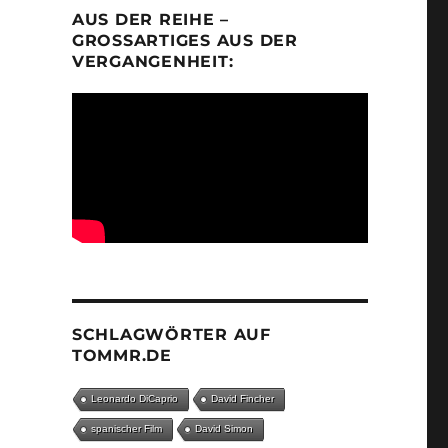
AUS DER REIHE –
GROSSARTIGES AUS DER V
ERGANGENHEIT:
SCHLAGWÖRTER AUF
TOMMR.DE
Leonardo DiCaprio
David Fincher
spanischer Film
David Simon