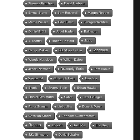
Thomas Pynchon
David Harbour
Emma Stone
Sam Rockwell
Margot Robbie
Martin Walser
Edie Falco
Kurzgeschichten
Daniel Brühl
Josef Hader
Baltimore
Serie
1. Staffel
Robert Redford
Sachbuch
Henry Winkler
DDR-Geschichte
Woody Harrelson
William Dafoe
Dramedy-Serie
Jesse Plemons
Tom Hanks
Westworld
Christoph Hein
Lisa Joy
Biopic
Mystery-Serie
Ethan Hawke
Daniel Kehlmann
Satire
Lars Eidinger
Peter Stamm
Liebesfilm
Dominic West
Christian Kracht
Benedict Cumberbatch
Roman
Juli Zeh
Brad Pitt
Eric Berg
J.K. Simmons
David Schalko