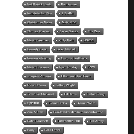
Neil Patrick Harris
Paul Auster
französischer Film
2.Staffel
Mini-Serie
Christopher Nolan
Thomas Glavinic
Javier Marías
The Wire
Drama
Martin Freeman
Philip Roth
Comedy-Serie
David Mitchell
Romanverfilmung
Giorgos Lanthimos
Krimi
Martin Scorsese
Ryan Gosling
Joaquim Phoenix
Ethan und Joel Coen
Olivia Colman
Jeffrey Wright
Timothée Chalamet
Ed Harris
Stefan Zweig
Spielfilm
Kieran Culkin
Bjarne Mädel
Amy Adams
Filmklassiker der Jahrtausendwende
Deutscher Film
Cate Blanchett
Bill Murray
Barry
Colin Farrell