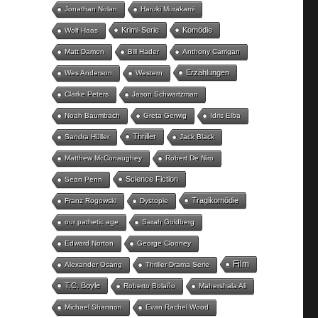
Jonathan Nolan
Haruki Murakami
Krimi-Serie
Komödie
Wolf Haas
Matt Damon
Bill Hader
Anthony Carrigan
Erzählungen
Wes Anderson
Western
Clarke Peters
Jason Schwartzman
Noah Baumbach
Greta Gerwig
Idris Elba
Thriller
Sandra Hüller
Jack Black
Matthew McConaughey
Robert De Niro
Science Fiction
Sean Penn
Tragikomödie
Franz Rogowski
Dystopie
our pathetic age
Sarah Goldberg
Edward Norton
George Clooney
Film
Alexander Osang
Thriller-Drama Serie
T.C. Boyle
Roberto Bolaño
Mahershala Ali
Michael Shannon
Evan Rachel Wood