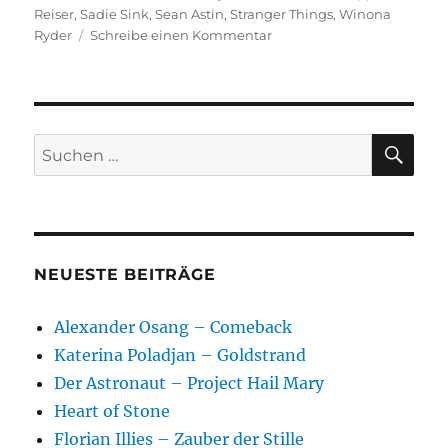
Reiser
,
Sadie Sink
,
Sean Astin
,
Stranger Things
,
Winona
zu
Ryder
Schreibe einen Kommentar
Stranger
Things
–
2.Staffel
SU
Suchen
nach:
NEUESTE BEITRÄGE
Alexander Osang – Comeback
Katerina Poladjan – Goldstrand
Der Astronaut – Project Hail Mary
Heart of Stone
Florian Illies – Zauber der Stille