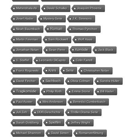
Mahershala Ali
David Schalko
Joaquim Phoenix
Josef Hader
Mystery-Serie
J.K. Simmons
Roman
Noah Baumbach
Thomas Pynchon
Martin Freeman
Sam Rockwell
Wolf Haas
Komödie
Jonathan Nolan
Sean Penn
Jack Black
1. Staffel
Leonardo DiCaprio
Colin Farrell
Krimi
Serie
Franz Rogowski
Christopher Nolan
Sachbuch
David Fincher
Olivia Colman
Sandra Hüller
Tragikomödie
Philip Roth
Emma Stone
Bill Hader
Paul Auster
Wes Anderson
Benedict Cumberbatch
Juli Zeh
DDR-Geschichte
Thriller-Drama Serie
Spielfilm
Sarah Goldberg
Jeffrey Wright
Michael Shannon
David Simon
Romanverfilmung