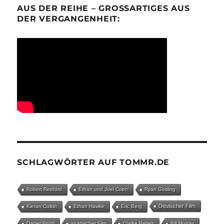
AUS DER REIHE – GROSSARTIGES AUS D
ER VERGANGENHEIT:
SCHLAGWÖRTER AUF TOMMR.DE
Robert Redford
Ethan und Joel Coen
Ryan Gosling
Deutscher Film
Kieran Culkin
Ethan Hawke
Eric Berg
Daniel Brühl
spanischer Film
Clarke Peters
Bill Murray