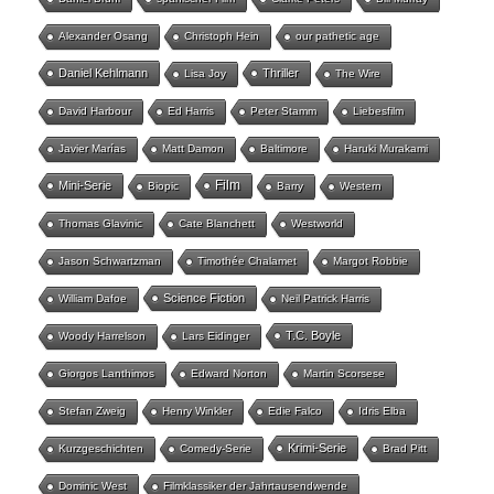
Alexander Osang
Christoph Hein
our pathetic age
Daniel Kehlmann
Thriller
Lisa Joy
The Wire
David Harbour
Ed Harris
Peter Stamm
Liebesfilm
Javier Marías
Matt Damon
Baltimore
Haruki Murakami
Film
Mini-Serie
Biopic
Barry
Western
Thomas Glavinic
Cate Blanchett
Westworld
Jason Schwartzman
Timothée Chalamet
Margot Robbie
Science Fiction
William Dafoe
Neil Patrick Harris
T.C. Boyle
Woody Harrelson
Lars Eidinger
Giorgos Lanthimos
Edward Norton
Martin Scorsese
Stefan Zweig
Henry Winkler
Edie Falco
Idris Elba
Krimi-Serie
Kurzgeschichten
Comedy-Serie
Brad Pitt
Dominic West
Filmklassiker der Jahrtausendwende