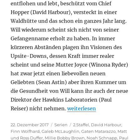
entflohen und lebt, beschützt vom Chief
Hopper (David Harbour), versteckt in einer
Waldhütte und das schon ein ganzes Jahr lang.
Will wiederum scheint sich nicht von seiner
Gefangenname erholt zu haben. In immer
kürzeren Abständen plagen ihn Visionen des
Upsite-Downs, dessen Kraft immer realer
scheint und seine Mutter Joyce (Winona Ryder)
hat zwar jetzt einen liebevollen neuen
Geliebten (Sean Astin) aber ihren Kummer um
die Gesundheit von Will kann ihr auch der neue
Direktor der Hawkins Laboratorien (Paul
„Stranger Things – 2.Staffel
Reiser) nicht nehmen.
weiterlesen
Veröffentlicht
Kategorien
Schlagwörter
22. Dezember 2017
Serien
2.Staffel
,
David Harbour
,
am
Finn Wolfhard
,
Galeb McLaughlin
,
Gaten Matarazzo
,
Matt
und Ross Duffer
,
Millie Bobby Brown
,
Noah Schnapp
,
Paul