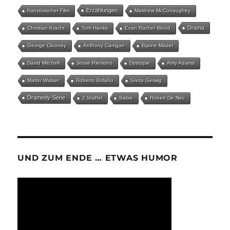
Erzählungen
französischer Film
Matthew McConaughey
Drama
Christian Kracht
Tom Hanks
Evan Rachel Wood
George Clooney
Anthony Carrigan
Bjarne Mädel
David Mitchell
Jesse Plemons
Dystopie
Amy Adams
Martin Walser
Roberto Bolaño
Greta Gerwig
Dramedy-Serie
2.Staffel
Satire
Robert De Niro
UND ZUM ENDE … ETWAS HUMOR