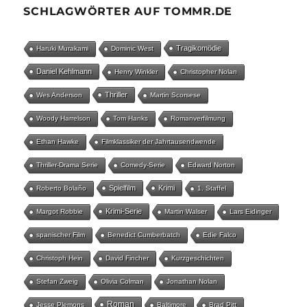
SCHLAGWÖRTER AUF TOMMR.DE
Tragikomödie
Haruki Murakami
Dominic West
Daniel Kehlmann
Henry Winkler
Christopher Nolan
Thriller
Wes Anderson
Martin Scorsese
Woody Harrelson
Tom Hanks
Romanverfilmung
Ethan Hawke
Filmklassiker der Jahrtausendwende
Thriller-Drama Serie
Comedy-Serie
Edward Norton
Spielfilm
Krimi
Roberto Bolaño
1. Staffel
Krimi-Serie
Margot Robbie
Martin Walser
Lars Eidinger
spanischer Film
Benedict Cumberbatch
Edie Falco
Christoph Hein
David Fincher
Kurzgeschichten
Stefan Zweig
Olivia Colman
Jonathan Nolan
Roman
Jesse Plemons
Baltimore
Brad Pitt