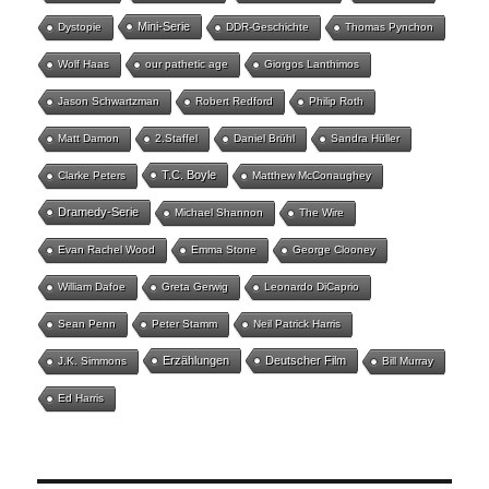
Mini-Serie
Dystopie
DDR-Geschichte
Thomas Pynchon
Wolf Haas
our pathetic age
Giorgos Lanthimos
Jason Schwartzman
Robert Redford
Philip Roth
Matt Damon
2.Staffel
Daniel Brühl
Sandra Hüller
T.C. Boyle
Clarke Peters
Matthew McConaughey
Dramedy-Serie
Michael Shannon
The Wire
Evan Rachel Wood
Emma Stone
George Clooney
William Dafoe
Greta Gerwig
Leonardo DiCaprio
Sean Penn
Peter Stamm
Neil Patrick Harris
Erzählungen
Deutscher Film
J.K. Simmons
Bill Murray
Ed Harris