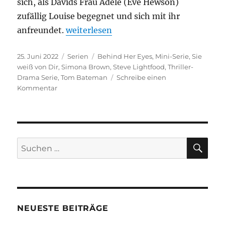
sich, als Davids Frau Adele (Eve Hewson)
zufällig Louise begegnet und sich mit ihr
„Sie weiß von dir“
anfreundet.
weiterlesen
Veröffentlicht
Kategorien
Schlagwörter
25. Juni 2022
Serien
Behind Her Eyes
,
Mini-Serie
,
Sie
am
weiß von Dir
,
Simona Brown
,
Steve Lightfood
,
Thriller-
Drama Serie
,
Tom Bateman
Schreibe einen
zu
Kommentar
Sie
weiß
von
dir
SU
Suchen
nach:
NEUESTE BEITRÄGE