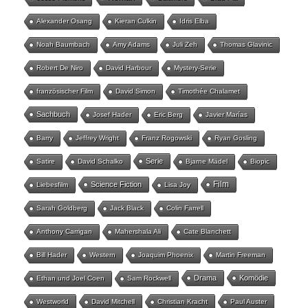
Alexander Osang
Kieran Culkin
Idris Elba
Noah Baumbach
Amy Adams
Juli Zeh
Thomas Glavinic
Robert De Niro
David Harbour
Mystery-Serie
französischer Film
David Simon
Timothée Chalamet
Sachbuch
Josef Hader
Eric Berg
Javier Marías
Barry
Jeffrey Wright
Franz Rogowski
Ryan Gosling
Serie
Satire
David Schalko
Bjarne Mädel
Biopic
Film
Science Fiction
Liebesfilm
Lisa Joy
Sarah Goldberg
Jack Black
Colin Farrell
Anthony Carrigan
Mahershala Ali
Cate Blanchett
Bill Hader
Western
Joaquim Phoenix
Martin Freeman
Drama
Komödie
Ethan und Joel Coen
Sam Rockwell
Westworld
David Mitchell
Christian Kracht
Paul Auster