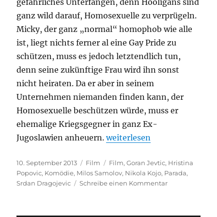
gefährliches Unterfangen, denn Hooligans sind
ganz wild darauf, Homosexuelle zu verprügeln.
Micky, der ganz „normal“ homophob wie alle
ist, liegt nichts ferner al eine Gay Pride zu
schützen, muss es jedoch letztendlich tun,
denn seine zukünftige Frau wird ihn sonst
nicht heiraten. Da er aber in seinem
Unternehmen niemanden finden kann, der
Homosexuelle beschützen würde, muss er
ehemalige Kriegsgegner in ganz Ex-
„Parada“
Jugoslawien anheuern.
weiterlesen
Veröffentlicht
Kategorien
Schlagwörter
10. September 2013
Film
Film
,
Goran Jevtic
,
Hristina
am
Popovic
,
Komödie
,
Milos Samolov
,
Nikola Kojo
,
Parada
,
zu
Srdan Dragojevic
Schreibe einen Kommentar
Parada