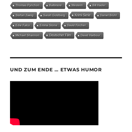
Thomas Pynchon
Baltimore
Western
Bill Hader
Krimi-Serie
Stefan Zweig
Sarah Goldberg
Daniel Brühl
Edie Falco
Emma Stone
David Fincher
Deutscher Film
Michael Shannon
David Harbour
UND ZUM ENDE … ETWAS HUMOR