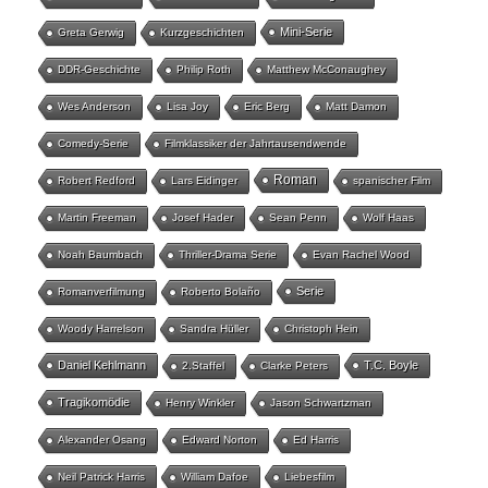
Mini-Serie
Greta Gerwig
Kurzgeschichten
DDR-Geschichte
Philip Roth
Matthew McConaughey
Wes Anderson
Lisa Joy
Eric Berg
Matt Damon
Comedy-Serie
Filmklassiker der Jahrtausendwende
Roman
Robert Redford
Lars Eidinger
spanischer Film
Martin Freeman
Josef Hader
Sean Penn
Wolf Haas
Noah Baumbach
Thriller-Drama Serie
Evan Rachel Wood
Serie
Romanverfilmung
Roberto Bolaño
Woody Harrelson
Sandra Hüller
Christoph Hein
Daniel Kehlmann
T.C. Boyle
2.Staffel
Clarke Peters
Tragikomödie
Henry Winkler
Jason Schwartzman
Alexander Osang
Edward Norton
Ed Harris
Neil Patrick Harris
William Dafoe
Liebesfilm