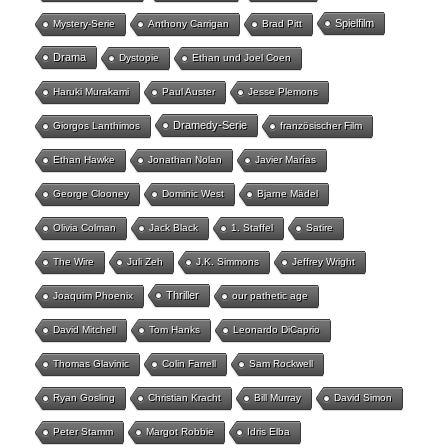
Spielfilm
Mystery-Serie
Anthony Carrigan
Brad Pitt
Drama
Dystopie
Ethan und Joel Coen
Haruki Murakami
Paul Auster
Jesse Plemons
Dramedy-Serie
Giorgos Lanthimos
französischer Film
Ethan Hawke
Jonathan Nolan
Javier Marías
George Clooney
Dominic West
Bjarne Mädel
Olivia Colman
Jack Black
1. Staffel
Satire
The Wire
Juli Zeh
J.K. Simmons
Jeffrey Wright
Thriller
Joaquim Phoenix
our pathetic age
David Mitchell
Tom Hanks
Leonardo DiCaprio
Thomas Glavinic
Colin Farrell
Sam Rockwell
Ryan Gosling
Christian Kracht
Bill Murray
David Simon
Peter Stamm
Margot Robbie
Idris Elba