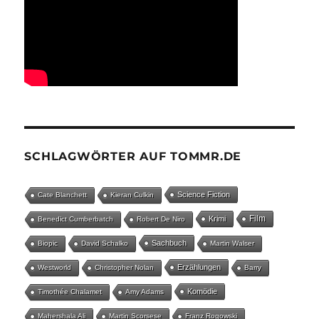
SCHLAGWÖRTER AUF TOMMR.DE
Science Fiction
Cate Blanchett
Kieran Culkin
Film
Krimi
Benedict Cumberbatch
Robert De Niro
Sachbuch
Biopic
David Schalko
Martin Walser
Erzählungen
Westworld
Christopher Nolan
Barry
Komödie
Timothée Chalamet
Amy Adams
Mahershala Ali
Martin Scorsese
Franz Rogowski