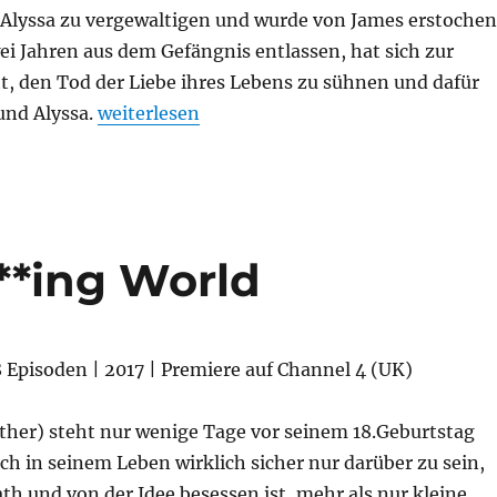
 Alyssa zu vergewaltigen und wurde von James erstochen
i Jahren aus dem Gefängnis entlassen, hat sich zur
, den Tod der Liebe ihres Lebens zu sühnen und dafür
„The End of the F***ing World – 2. Staffel“
und Alyssa.
weiterlesen
**ing World
 Episoden | 2017 | Premiere auf Channel 4 (UK)
ther) steht nur wenige Tage vor seinem 18.Geburtstag
ich in seinem Leben wirklich sicher nur darüber zu sein,
th und von der Idee besessen ist, mehr als nur kleine