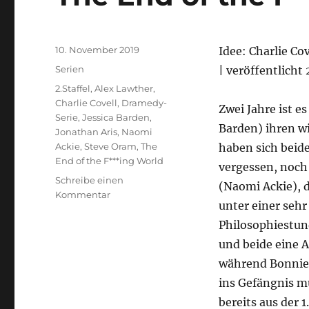
Veröffentlicht
10. November 2019
Idee: Charlie Co
am
Kategorien
Serien
| veröffentlicht
Schlagwörter
2.Staffel
,
Alex Lawther
,
Charlie Covell
,
Dramedy-
Zwei Jahre ist e
Serie
,
Jessica Barden
,
Barden) ihren w
Jonathan Aris
,
Naomi
Ackie
,
Steve Oram
,
The
haben sich beide
End of the F***ing World
vergessen, noch
Schreibe einen
(Naomi Ackie), 
zu
Kommentar
unter einer sehr
The
End
Philosophiestund
of
und beide eine A
the
während Bonnie 
F***ing
World
ins Gefängnis mu
–
bereits aus der 