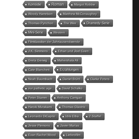
Roman
Komödie
Margot Robbie
Woody Harrelson
Matthew McConaughey
Dramedy-Serie
Thomas Pynchon
The Wire
Mini-Serie
Western
Filmklassiker der Jahrtausendwende
J.K. Simmons
Ethan und Joel Coen
Greta Gerwig
Mahershala Ali
Erzählungen
Cate Blanchett
Noah Baumbach
Daniel Brühl
Clarke Peters
our pathetic age
David Schalko
Peter Stamm
Anthony Carrigan
Haruki Murakami
Thomas Glavinic
Leonardo DiCaprio
Idris Elba
2.Staffel
Jesse Plemons
Javier Marías
Evan Rachel Wood
Liebesfilm