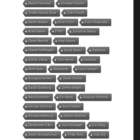
Martin Freeman
Christian Kracht
Thriller-Drama Serie
Colin Farrell
Martin Walser
Sean Penn
Franz Rogowski
Film
Krimi-Serie
Jonathan Nolan
David Mitchell
Amy Adams
Daniel Kehlmann
David Simon
Baltimore
Stefan Zweig
Tom Hanks
Dystopie
Wolf Haas
Westworld
Lars Eidinger
Kurzgeschichten
David Fincher
Sarah Goldberg
Jeffrey Wright
Wes Anderson
Ed Harris
Joaquim Phoenix
George Clooney
Josef Hader
Romanverfilmung
Robert Redford
Deutscher Film
Sam Rockwell
Eric Berg
Jason Schwartzman
Philip Roth
Lisa Joy