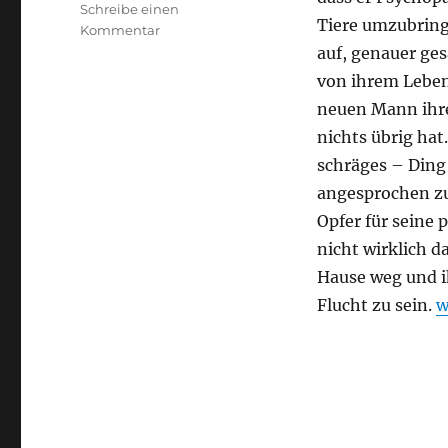
Schreibe einen
Tiere umzubring
zu
Kommentar
The
auf, genauer ges
End
von ihrem Leben
of
neuen Mann ihrer
the
F***ing
nichts übrig hat.
World
schräges – Ding
angesprochen zu
Opfer für seine
nicht wirklich d
Hause weg und ih
„
Flucht zu sein.
w