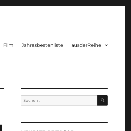
Film
Jahresbestenliste
ausderReihe
SUCHEN
Suchen
nach:
l