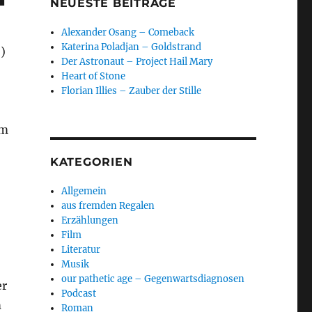
NEUESTE BEITRÄGE
Alexander Osang – Comeback
Katerina Poladjan – Goldstrand
6)
Der Astronaut – Project Hail Mary
Heart of Stone
Florian Illies – Zauber der Stille
em
KATEGORIEN
Allgemein
aus fremden Regalen
Erzählungen
Film
Literatur
Musik
our pathetic age – Gegenwartsdiagnosen
er
Podcast
m
Roman