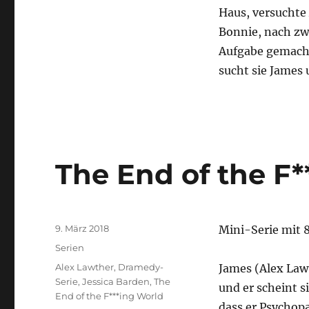
2.
Haus, versuchte
Staffel
Bonnie, nach zwe
Aufgabe gemacht
sucht sie James 
The End of the F*
Veröffentlicht
9. März 2018
Mini-Serie mit 8
am
Kategorien
Serien
Schlagwörter
Alex Lawther
,
Dramedy-
James (Alex Law
Serie
,
Jessica Barden
,
The
und er scheint s
End of the F***ing World
dass er Psychopa