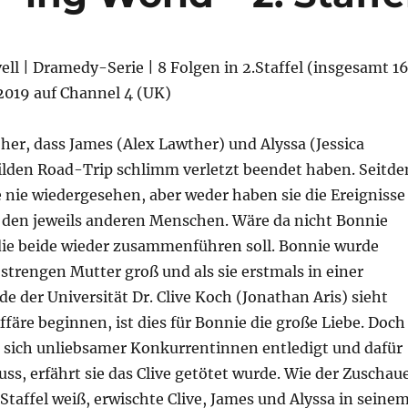
vell | Dramedy-Serie | 8 Folgen in 2.Staffel (insgesamt 1
 2019 auf Channel 4 (UK)
s her, dass James (Alex Lawther) und Alyssa (Jessica
ilden Road-Trip schlimm verletzt beendet haben. Seitd
 nie wiedergesehen, aber weder haben sie die Ereignisse
 den jeweils anderen Menschen. Wäre da nicht Bonnie
die beide wieder zusammenführen soll. Bonnie wurde
 strengen Mutter groß und als sie erstmals in einer
e der Universität Dr. Clive Koch (Jonathan Aris) sieht
ffäre beginnen, ist dies für Bonnie die große Liebe. Doch
sich unliebsamer Konkurrentinnen entledigt und dafür
ss, erfährt sie das Clive getötet wurde. Wie der Zuschau
1.Staffel weiß, erwischte Clive, James und Alyssa in seine