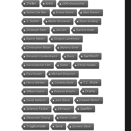
Thriller
Krimi
DDR-Geschichte
Robert De Niro
Emma Stone
Matt Damon
1. Staffel
Martin Scorsese
Ryan Gosling
Christoph Hein
Juli Zeh
Sandra Hüller
Bjarne Mädel
Giorgos Lanthimos
Christopher Nolan
Mystery-Serie
Sachbuch
Benedict Cumberbatch
Barry
französischer Film
Satire
Ethan Hawke
Paul Auster
Michael Shannon
T.C. Boyle
Henry Winkler
Comedy-Serie
Drama
William Dafoe
Roberto Bolaño
David Harbour
Jack Black
Edward Norton
Science Fiction
Spielfilm
Bill Hader
Alexander Osang
Kieran Culkin
Tragikomödie
Serie
Dominic West