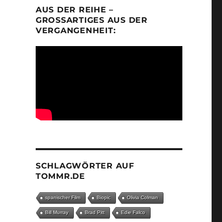
AUS DER REIHE –
GROSSARTIGES AUS DER V
ERGANGENHEIT:
SCHLAGWÖRTER AUF
TOMMR.DE
spanischer Film
Biopic
Olivia Colman
Bill Murray
Brad Pitt
Edie Falco