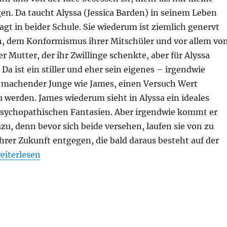
en. Da taucht Alyssa (Jessica Barden) in seinem Leben
agt in beider Schule. Sie wiederum ist ziemlich genervt
, dem Konformismus ihrer Mitschüler und vor allem vo
 Mutter, der ihr Zwillinge schenkte, aber für Alyssa
 Da ist ein stiller und eher sein eigenes – irgendwie
 machender Junge wie James, einen Versuch Wert
 werden. James wiederum sieht in Alyssa ein ideales
 psychopathischen Fantasien. Aber irgendwie kommt er
azu, denn bevor sich beide versehen, laufen sie von zu
rer Zukunft entgegen, die bald daraus besteht auf der
The End of the F***ing World“
eiterlesen