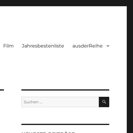
Film
Jahresbestenliste
ausderReihe
SUCHEN
Suchen
nach: