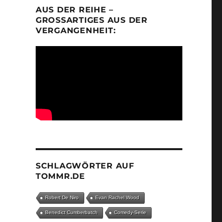
AUS DER REIHE –
GROSSARTIGES AUS DER V
ERGANGENHEIT:
SCHLAGWÖRTER AUF
TOMMR.DE
Robert De Niro
Evan Rachel Wood
Benedict Cumberbatch
Comedy-Serie