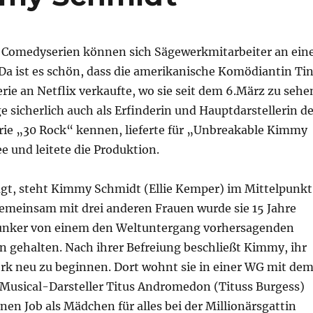
e Comedyserien können sich Sägewerkmitarbeiter an ein
Da ist es schön, dass die amerikanische Komödiantin Ti
erie an Netflix verkaufte, wo sie seit dem 6.März zu sehe
ige sicherlich auch als Erfinderin und Hauptdarstellerin d
ie „30 Rock“ kennen, lieferte für „Unbreakable Kimmy
e und leitete die Produktion.
gt, steht Kimmy Schmidt (Ellie Kemper) im Mittelpunkt
emeinsam mit drei anderen Frauen wurde sie 15 Jahre
Bunker von einem den Weltuntergang vorhersagenden
n gehalten. Nach ihrer Befreiung beschließt Kimmy, ihr
rk neu zu beginnen. Dort wohnt sie in einer WG mit de
 Musical-Darsteller Titus Andromedon (Tituss Burgess)
n Job als Mädchen für alles bei der Millionärsgattin