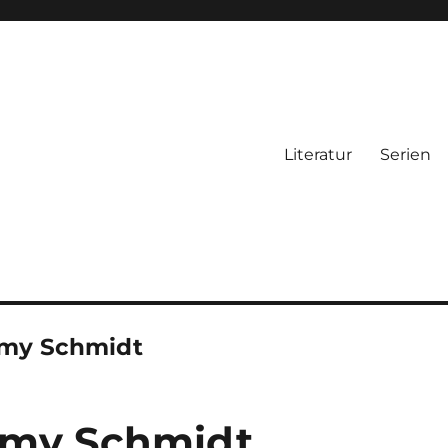
Literatur
Serien
my Schmidt
mmy Schmidt