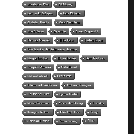
spanischer Film
Bill Murray
Leonardo DiCaprio
Lars Eidinger
Christian Kracht
Cate Blanchett
Josef Hader
Dystopie
Franz Rogowski
Thomas Glavinic
Edie Falco
Stefan Zweig
Filmklassiker der Jahrtausendwende
Margot Robbie
Ethan Hawke
Sam Rockwell
Joaquim Phoenix
Colin Farrell
Mini-Serie
Mahershala Ali
Ethan und Joel Coen
Anthony Carrigan
Deutscher Film
Bjarne Mädel
Martin Freeman
Alexander Osang
Lisa Joy
Kurzgeschichten
Christoph Hein
Barry
Film
Science Fiction
Greta Gerwig