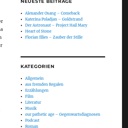
NEUESTE BEITRÄGE
Alexander Osang – Comeback
Katerina Poladjan – Goldstrand
er
Der Astronaut – Project Hail Mary
na
Heart of Stone
n
Florian Illies – Zauber der Stille
er
KATEGORIEN
Allgemein
aus fremden Regalen
Erzählungen
Film
Literatur
Musik
m
our pathetic age – Gegenwartsdiagnosen
Podcast
Roman