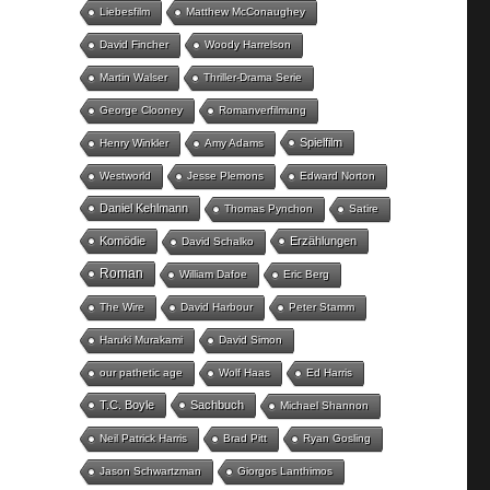
Liebesfilm
Matthew McConaughey
David Fincher
Woody Harrelson
Martin Walser
Thriller-Drama Serie
George Clooney
Romanverfilmung
Spielfilm
Henry Winkler
Amy Adams
Westworld
Jesse Plemons
Edward Norton
Daniel Kehlmann
Thomas Pynchon
Satire
Komödie
Erzählungen
David Schalko
Roman
William Dafoe
Eric Berg
The Wire
David Harbour
Peter Stamm
Haruki Murakami
David Simon
our pathetic age
Wolf Haas
Ed Harris
T.C. Boyle
Sachbuch
Michael Shannon
Neil Patrick Harris
Brad Pitt
Ryan Gosling
Jason Schwartzman
Giorgos Lanthimos