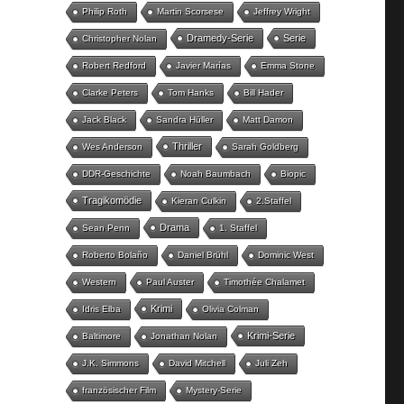
Philip Roth
Martin Scorsese
Jeffrey Wright
Dramedy-Serie
Serie
Christopher Nolan
Robert Redford
Javier Marías
Emma Stone
Clarke Peters
Tom Hanks
Bill Hader
Jack Black
Sandra Hüller
Matt Damon
Thriller
Wes Anderson
Sarah Goldberg
DDR-Geschichte
Noah Baumbach
Biopic
Tragikomödie
Kieran Culkin
2.Staffel
Drama
Sean Penn
1. Staffel
Roberto Bolaño
Daniel Brühl
Dominic West
Western
Paul Auster
Timothée Chalamet
Krimi
Idris Elba
Olivia Colman
Krimi-Serie
Baltimore
Jonathan Nolan
J.K. Simmons
David Mitchell
Juli Zeh
französischer Film
Mystery-Serie