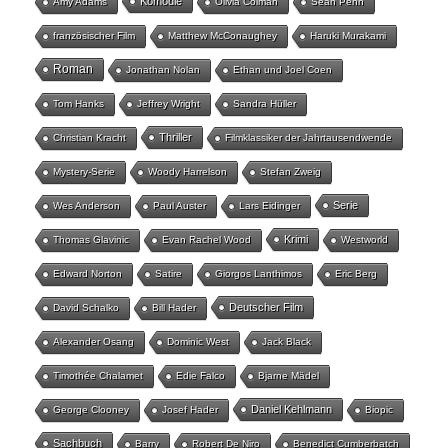
Komödie
Amy Adams
Olivia Colman
Sean Penn
französischer Film
Matthew McConaughey
Haruki Murakami
Roman
Jonathan Nolan
Ethan und Joel Coen
Tom Hanks
Jeffrey Wright
Sandra Hüller
Thriller
Christian Kracht
Filmklassiker der Jahrtausendwende
Mystery-Serie
Woody Harrelson
Stefan Zweig
Serie
Wes Anderson
Paul Auster
Lars Eidinger
Krimi
Thomas Glavinic
Evan Rachel Wood
Westworld
Edward Norton
Satire
Giorgos Lanthimos
Eric Berg
Deutscher Film
David Schalko
Bill Hader
Alexander Osang
Dominic West
Jack Black
Timothée Chalamet
Edie Falco
Bjarne Mädel
Daniel Kehlmann
George Clooney
Josef Hader
Biopic
Sachbuch
Barry
Robert De Niro
Benedict Cumberbatch