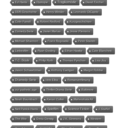
Tragikomödie
Ed Harris
Dystopie
David Fincher
DDR-Geschichte
Henry Winkler
Leonardo DiCaprio
Colin Farrell
Robert Redford
Kurzgeschichten
Comedy-Serie
Javier Marías
Jesse Plemons
Michael Shannon
Franz Rogowski
Peter Stamm
Liebesfilm
Ryan Gosling
Ethan Hawke
Cate Blanchett
T.C. Boyle
Philip Roth
Thomas Pynchon
Lisa Joy
Jason Schwartzman
Anthony Carrigan
Margot Robbie
Dramedy-Serie
Idris Elba
Romanverfilmung
our pathetic age
Thriller-Drama Serie
Baltimore
Noah Baumbach
Kieran Culkin
Mahershala Ali
Spielfilm
Science Fiction
Neil Patrick Harris
2.Staffel
The Wire
Greta Gerwig
J.K. Simmons
Western