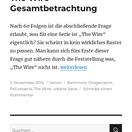
Gesamtbetrachtung
Nach 60 Folgen ist die abschließende Frage
erlaubt, was für eine Serie ist „The Wire“
eigentlich? Sie scheint in kein wirkliches Raster
zu passen. Man kann sich fürs Erste dieser
Frage gut nähern durch die Feststellung was,
„The Wire – Gesamtbetracht
„The Wire“ nicht ist.
weiterlesen
Veröffentlicht
Kategorien
Schlagwörter
5. November 2014
Serien
Baltimore
,
Drogenserie
,
am
Polizeiserie
,
The Wire
,
urbane Serie
Schreibe einen
zu
Kommentar
The
Wire
–
Gesamtbetrachtung
SU
Suchen