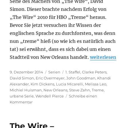
Serie des Machers von „The Wire“, David
Simon. Dieser brachte nachdem Erfolg von
„The Wire“ 2010 für HBO „Treme“ heraus.
Bevor Sie jetzt versuchen ihr Wissen der
englischen Sprache zu durchforsten, was denn
nun „treme“ hieß (so wie ich es natürlich auch
tat) sei erwähnt, dass es sich dabei um einen
„Treme“
Stadtteil von New Orleans handelt.
weiterlesen
Veröffentlicht
Kategorien
Schlagwörter
9. Dezember 2014
Serien
1. Staffel
,
Clarke Peters
,
am
David Simon
,
Eric Overmeyer
,
John Goodman
,
Khandi
Alexander
,
Kim Dickens
,
Lucia Micarelli
,
Melissa Leo
,
Michiel Huisman
,
New Orleans
,
Steve Zahn
,
Treme
,
urbane Serie
,
Wendell Pierce
Schreibe einen
zu
Kommentar
Treme
The Wire –