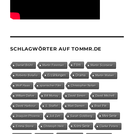
SCHLAGWÖRTER AUF TOMMR.DE
Film
Daniel Brühl
Martin Freeman
Martin Scorsese
Erzählungen
Drama
Roberto Bolaño
Martin Walser
Wolf Haas
spanischer Film
Christopher Nolan
William Dafoe
Bill Murray
David Simon
David Mitchell
David Harbour
1. Staffel
Matt Damon
Brad Pitt
Mini-Serie
Joaquim Phoenix
Juli Zeh
Sarah Goldberg
Krimi-Serie
Emma Stone
Christoph Hein
Clarke Peters