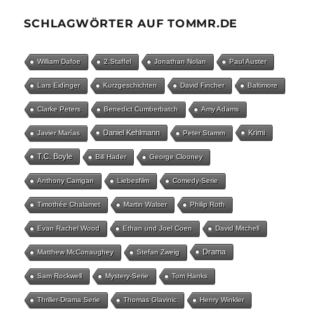
SCHLAGWÖRTER AUF TOMMR.DE
William Dafoe
2.Staffel
Jonathan Nolan
Paul Auster
Lars Eidinger
Kurzgeschichten
David Fincher
Baltimore
Clarke Peters
Benedict Cumberbatch
Amy Adams
Daniel Kehlmann
Krimi
Javier Marías
Peter Stamm
T.C. Boyle
Bill Hader
George Clooney
Anthony Carrigan
Liebesfilm
Comedy-Serie
Timothée Chalamet
Martin Walser
Philip Roth
Evan Rachel Wood
Ethan und Joel Coen
David Mitchell
Drama
Matthew McConaughey
Stefan Zweig
Sam Rockwell
Mystery-Serie
Tom Hanks
Thriller-Drama Serie
Thomas Glavinic
Henry Winkler