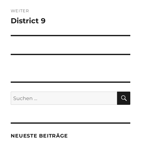
WEITER
District 9
Nächster
Beitrag:
SU
Suchen
nach:
NEUESTE BEITRÄGE