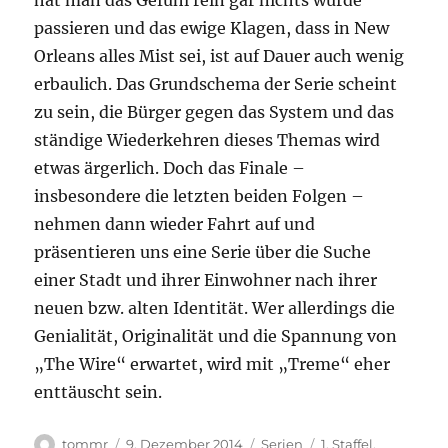
hat man das Gefühl rein gar nichts würde
passieren und das ewige Klagen, dass in New
Orleans alles Mist sei, ist auf Dauer auch wenig
erbaulich. Das Grundschema der Serie scheint
zu sein, die Bürger gegen das System und das
ständige Wiederkehren dieses Themas wird
etwas ärgerlich. Doch das Finale –
insbesondere die letzten beiden Folgen –
nehmen dann wieder Fahrt auf und
präsentieren uns eine Serie über die Suche
einer Stadt und ihrer Einwohner nach ihrer
neuen bzw. alten Identität. Wer allerdings die
Genialität, Originalität und die Spannung von
„The Wire“ erwartet, wird mit „Treme“ eher
enttäuscht sein.
Autor
Veröffentlicht
Kategorien
Schlagwörter
tommr
9. Dezember 2014
Serien
1. Staffel
,