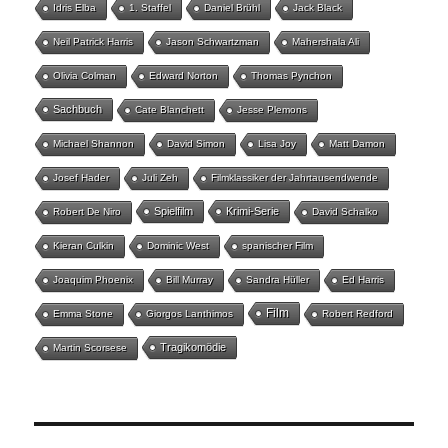
Idris Elba
1. Staffel
Daniel Brühl
Jack Black
Neil Patrick Harris
Jason Schwartzman
Mahershala Ali
Olivia Colman
Edward Norton
Thomas Pynchon
Sachbuch
Cate Blanchett
Jesse Plemons
Michael Shannon
David Simon
Lisa Joy
Matt Damon
Josef Hader
Juli Zeh
Filmklassiker der Jahrtausendwende
Spielfilm
Krimi-Serie
Robert De Niro
David Schalko
Kieran Culkin
Dominic West
spanischer Film
Joaquim Phoenix
Bill Murray
Sandra Hüller
Ed Harris
Film
Emma Stone
Giorgos Lanthimos
Robert Redford
Tragikomödie
Martin Scorsese