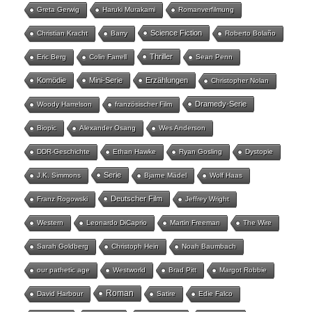
Greta Gerwig
Haruki Murakami
Romanverfilmung
Science Fiction
Christian Kracht
Barry
Roberto Bolaño
Thriller
Eric Berg
Colin Farrell
Sean Penn
Komödie
Mini-Serie
Erzählungen
Christopher Nolan
Dramedy-Serie
Woody Harrelson
französischer Film
Biopic
Alexander Osang
Wes Anderson
DDR-Geschichte
Ethan Hawke
Ryan Gosling
Dystopie
Serie
J.K. Simmons
Bjarne Mädel
Wolf Haas
Deutscher Film
Franz Rogowski
Jeffrey Wright
Western
Leonardo DiCaprio
Martin Freeman
The Wire
Sarah Goldberg
Christoph Hein
Noah Baumbach
our pathetic age
Westworld
Brad Pitt
Margot Robbie
Roman
David Harbour
Satire
Edie Falco