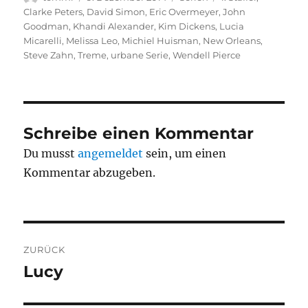
am
Clarke Peters
,
David Simon
,
Eric Overmeyer
,
John
Goodman
,
Khandi Alexander
,
Kim Dickens
,
Lucia
Micarelli
,
Melissa Leo
,
Michiel Huisman
,
New Orleans
,
Steve Zahn
,
Treme
,
urbane Serie
,
Wendell Pierce
Schreibe einen Kommentar
Du musst
angemeldet
sein, um einen
Kommentar abzugeben.
Beitragsnavigation
ZURÜCK
Lucy
Vorheriger
Beitrag: