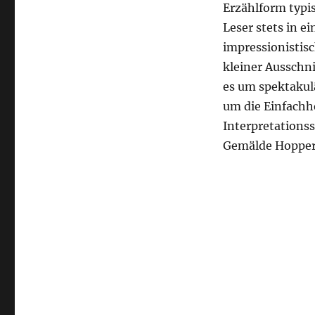
wir
Erzählform typis
von
Leser stets in 
Liebe
impressionistisc
reden
kleiner Ausschni
es um spektaku
um die Einfachh
Interpretations
Gemälde Hopper