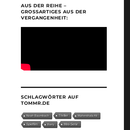
AUS DER REIHE –
GROSSARTIGES AUS DER V
ERGANGENHEIT:
SCHLAGWÖRTER AUF
TOMMR.DE
Thriller
Noah Baumbach
Mahershala Ali
Spielfilm
Mini-Serie
Barry