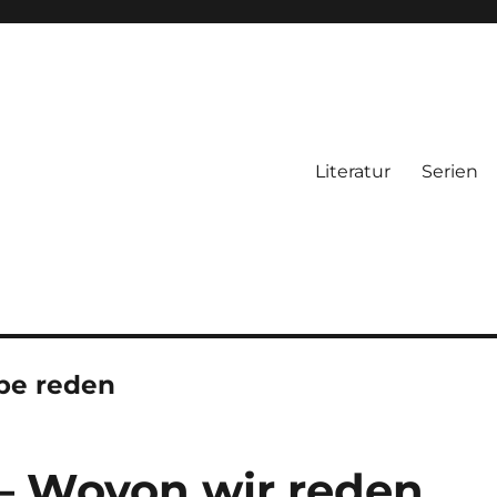
Literatur
Serien
be reden
– Wovon wir reden,