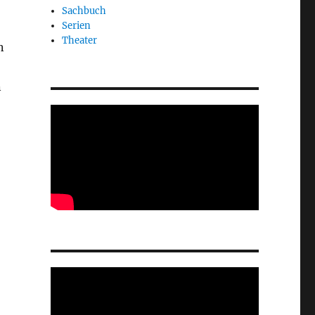
Sachbuch
Serien
Theater
n
n
ir von Liebe reden“