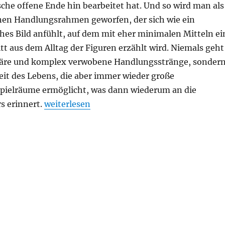
che offene Ende hin bearbeitet hat. Und so wird man als
einen Handlungsrahmen geworfen, der sich wie ein
hes Bild anfühlt, auf dem mit eher minimalen Mitteln ei
tt aus dem Alltag der Figuren erzählt wird. Niemals geht
läre und komplex verwobene Handlungsstränge, sonder
eit des Lebens, die aber immer wieder große
spielräume ermöglicht, was dann wiederum an die
„Raymond Carver – Wovon wir reden, wenn w
s erinnert.
weiterlesen