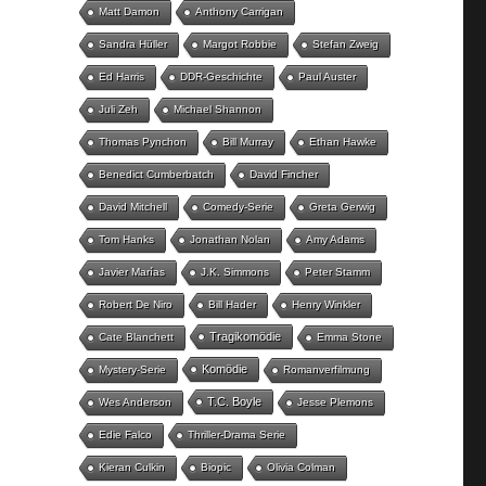
Matt Damon
Anthony Carrigan
Sandra Hüller
Margot Robbie
Stefan Zweig
Ed Harris
DDR-Geschichte
Paul Auster
Juli Zeh
Michael Shannon
Thomas Pynchon
Bill Murray
Ethan Hawke
Benedict Cumberbatch
David Fincher
David Mitchell
Comedy-Serie
Greta Gerwig
Tom Hanks
Jonathan Nolan
Amy Adams
Javier Marías
J.K. Simmons
Peter Stamm
Robert De Niro
Bill Hader
Henry Winkler
Tragikomödie
Cate Blanchett
Emma Stone
Komödie
Mystery-Serie
Romanverfilmung
T.C. Boyle
Wes Anderson
Jesse Plemons
Edie Falco
Thriller-Drama Serie
Kieran Culkin
Biopic
Olivia Colman