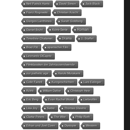
Neil Patrick Harris
David Simon
Jack Black
Franz Rogowski
Christian Kracht
Giorgos Lanthimos
Sarah Goldberg
Roman
Krimi-Serie
Daniel Brühl
Drama
Timothée Chalamet
1. Staffel
Brad Pitt
spanischer Film
Leonardo DiCaprio
Filmklassiker der Jahrtausendwende
our pathetic age
Haruki Murakami
Colin Farrell
Kurzgeschichten
Lars Eidinger
Krimi
William Dafoe
Christoph Hein
Eric Berg
Evan Rachel Wood
Liebesfilm
Lisa Joy
Satire
Thomas Glavinic
Clarke Peters
The Wire
Philip Roth
Ethan und Joel Coen
Dystopie
Western