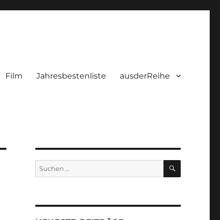
Film
Jahresbestenliste
ausderReihe
SUCHEN
Suchen
nach: