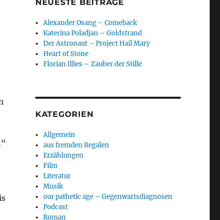
NEUESTE BEITRÄGE
Alexander Osang – Comeback
Katerina Poladjan – Goldstrand
Der Astronaut – Project Hail Mary
Heart of Stone
Florian Illies – Zauber der Stille
n
KATEGORIEN
Allgemein
n“
aus fremden Regalen
Erzählungen
Film
Literatur
Musik
our pathetic age – Gegenwartsdiagnosen
is
Podcast
Roman