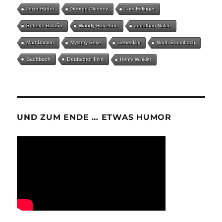
Josef Hader
George Clooney
Lars Eidinger
Roberto Bolaño
Woody Harrelson
Jonathan Nolan
Matt Damon
Mystery-Serie
Liebesfilm
Noah Baumbach
Sachbuch
Deutscher Film
Henry Winkler
UND ZUM ENDE … ETWAS HUMOR