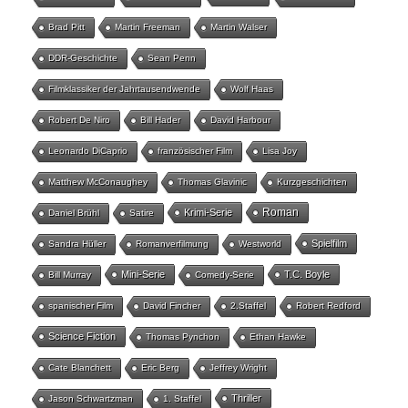
Brad Pitt
Martin Freeman
Martin Walser
DDR-Geschichte
Sean Penn
Filmklassiker der Jahrtausendwende
Wolf Haas
Robert De Niro
Bill Hader
David Harbour
Leonardo DiCaprio
französischer Film
Lisa Joy
Matthew McConaughey
Thomas Glavinic
Kurzgeschichten
Roman
Krimi-Serie
Daniel Brühl
Satire
Spielfilm
Sandra Hüller
Romanverfilmung
Westworld
Mini-Serie
T.C. Boyle
Bill Murray
Comedy-Serie
spanischer Film
David Fincher
2.Staffel
Robert Redford
Science Fiction
Thomas Pynchon
Ethan Hawke
Cate Blanchett
Eric Berg
Jeffrey Wright
Thriller
Jason Schwartzman
1. Staffel