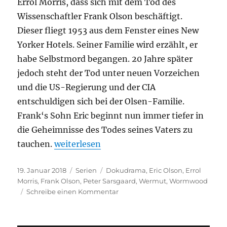
Errol Morris, dass sich mit dem Tod des
Wissenschaftler Frank Olson beschäftigt.
Dieser fliegt 1953 aus dem Fenster eines New
Yorker Hotels. Seiner Familie wird erzählt, er
habe Selbstmord begangen. 20 Jahre später
jedoch steht der Tod unter neuen Vorzeichen
und die US-Regierung und der CIA
entschuldigen sich bei der Olsen-Familie.
Frank‘s Sohn Eric beginnt nun immer tiefer in
die Geheimnisse des Todes seines Vaters zu
„Wermut“
tauchen.
weiterlesen
Veröffentlicht
Kategorien
Schlagwörter
19. Januar 2018
Serien
Dokudrama
,
Eric Olson
,
Errol
am
Morris
,
Frank Olson
,
Peter Sarsgaard
,
Wermut
,
Wormwood
zu
Schreibe einen Kommentar
Wermut