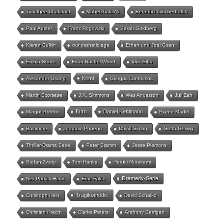
Timothée Chalamet
Mahershala Ali
Benedict Cumberbatch
Paul Auster
Franz Rogowski
Sarah Goldberg
Kieran Culkin
our pathetic age
Ethan und Joel Coen
Emma Stone
Evan Rachel Wood
Idris Elba
Krimi
Alexander Osang
Giorgos Lanthimos
Martin Scorsese
J.K. Simmons
Wes Anderson
Juli Zeh
Film
Daniel Kehlmann
Margot Robbie
Bjarne Mädel
Baltimore
Joaquim Phoenix
David Simon
Greta Gerwig
Thriller-Drama Serie
Peter Stamm
Jesse Plemons
Stefan Zweig
Tom Hanks
Haruki Murakami
Dramedy-Serie
Neil Patrick Harris
Edie Falco
Tragikomödie
Christoph Hein
David Schalko
Christian Kracht
Clarke Peters
Anthony Carrigan