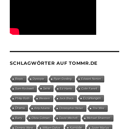
SCHLAGWÖRTER AUF TOMMR.DE
Biopic
Dystopie
Ryan Gosling
Edward Norton
Serie
Sam Rockwell
Ed Harris
Colin Farrell
Erzählungen
Philip Roth
Western
Jack Black
Drama
Amy Adams
Christopher Nolan
The Wire
Barry
Olivia Colman
David Mitchell
Michael Shannon
Komödie
Dominic West
William Dafoe
Javier Marías