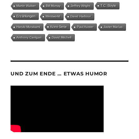
T.C. Boyle
Martin Walser
Bill Murray
Jeffrey Wright
Erzählungen
Westworld
David Harbour
Krimi-Serie
Haruki Murakami
Paul Auster
Javier Marías
Anthony Carrigan
David Mitchell
UND ZUM ENDE … ETWAS HUMOR