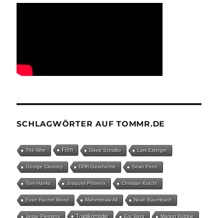
SCHLAGWÖRTER AUF TOMMR.DE
Film
The Wire
David Schalko
Lars Eidinger
George Clooney
DDR-Geschichte
Sean Penn
Tom Hanks
Joaquim Phoenix
Christian Kracht
Evan Rachel Wood
Mahershala Ali
Noah Baumbach
Tragikomödie
Jesse Plemons
Eric Berg
Margot Robbie