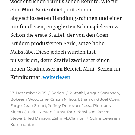
wöchentlichen Turnus sehen konnte. Wie für
eine Mini-Serie üblich, mit einem
abgeschlossenen Handlungsrahmen und einer
nur für diesen, engagierten Schauspielercrew.
Schon die erste Staffel, der von den Coen-
Brüdern produzierten Serie, setze hohe
Maßstäbe. Diese jedoch wurden fast
pulverisiert, denn Staffel zwei setzt einen
neuen Gradmesser im Bereich Mini-Serien im
„Fargo – Staffel 2“
Krimiformat.
weiterlesen
Veröffentlicht
Kategorien
Schlagwörter
17. Dezember 2015
Serien
2.Staffel
,
Angus Sampson
,
am
Bokeem Woodbine
,
Cristin Milioti
,
Ethan und Joel Coen
,
Fargo
,
Jean Smart
,
Jeffrey Donovan
,
Jesse Plemons
,
Kieran Culkin
,
Kirsten Dunst
,
Patrick Wilson
,
Raven
Stewart
,
Ted Danson
,
Zahn McClarnon
Schreibe einen
zu
Kommentar
Fargo