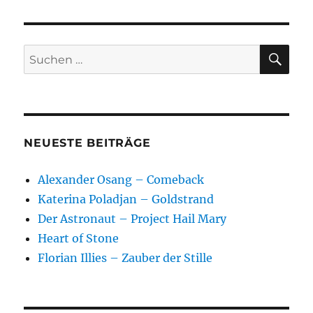
–
Staffel
2
SU
Suchen
nach:
NEUESTE BEITRÄGE
Alexander Osang – Comeback
Katerina Poladjan – Goldstrand
Der Astronaut – Project Hail Mary
Heart of Stone
Florian Illies – Zauber der Stille