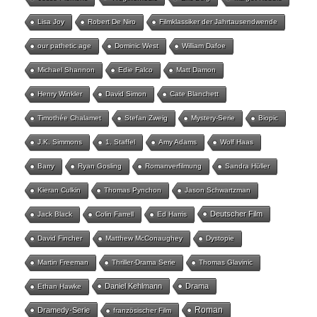
Lisa Joy
Robert De Niro
Filmklassiker der Jahrtausendwende
our pathetic age
Dominic West
William Dafoe
Michael Shannon
Edie Falco
Matt Damon
Henry Winkler
David Simon
Cate Blanchett
Timothée Chalamet
Stefan Zweig
Mystery-Serie
Biopic
J.K. Simmons
1. Staffel
Amy Adams
Wolf Haas
Barry
Ryan Gosling
Romanverfilmung
Sandra Hüller
Kieran Culkin
Thomas Pynchon
Jason Schwartzman
Deutscher Film
Jack Black
Colin Farrell
Ed Harris
David Fincher
Matthew McConaughey
Dystopie
Martin Freeman
Thriller-Drama Serie
Thomas Glavinic
Daniel Kehlmann
Drama
Ethan Hawke
Roman
Dramedy-Serie
französischer Film