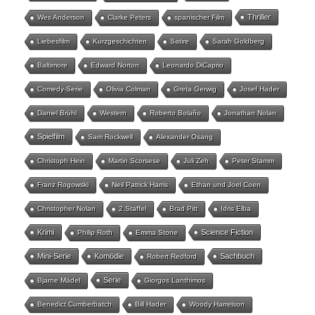
Thriller
Wes Anderson
Clarke Peters
spanischer Film
Liebesfilm
Kurzgeschichten
Satire
Sarah Goldberg
Baltimore
Edward Norton
Leonardo DiCaprio
Comedy-Serie
Olivia Colman
Greta Gerwig
Josef Hader
Daniel Brühl
Western
Roberto Bolaño
Jonathan Nolan
Spielfilm
Sam Rockwell
Alexander Osang
Christoph Hein
Martin Scorsese
Juli Zeh
Peter Stamm
Franz Rogowski
Neil Patrick Harris
Ethan und Joel Coen
Christopher Nolan
2.Staffel
Brad Pitt
Idris Elba
Krimi
Science Fiction
Philip Roth
Emma Stone
Mini-Serie
Komödie
Sachbuch
Robert Redford
Serie
Bjarne Mädel
Giorgos Lanthimos
Benedict Cumberbatch
Bill Hader
Woody Harrelson