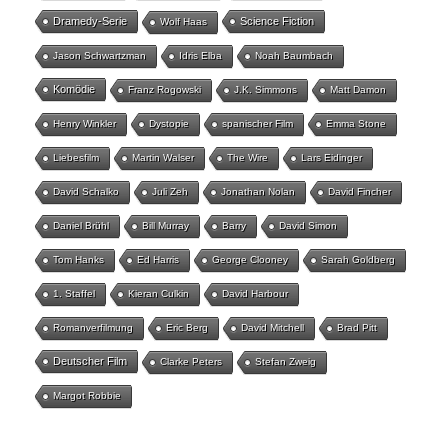
Dramedy-Serie
Science Fiction
Wolf Haas
Jason Schwartzman
Idris Elba
Noah Baumbach
Komödie
Franz Rogowski
J.K. Simmons
Matt Damon
Henry Winkler
Dystopie
spanischer Film
Emma Stone
Liebesfilm
Martin Walser
The Wire
Lars Eidinger
David Schalko
Juli Zeh
Jonathan Nolan
David Fincher
Daniel Brühl
Bill Murray
Barry
David Simon
Tom Hanks
Ed Harris
George Clooney
Sarah Goldberg
1. Staffel
Kieran Culkin
David Harbour
Romanverfilmung
Eric Berg
David Mitchell
Brad Pitt
Deutscher Film
Clarke Peters
Stefan Zweig
Margot Robbie