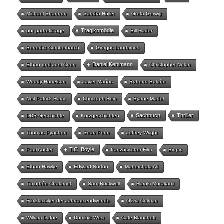
Michael Shannon
Sandra Hüller
Greta Gerwig
Tragikomödie
our pathetic age
Bill Hader
Benedict Cumberbatch
Giorgos Lanthimos
Daniel Kehlmann
Ethan und Joel Coen
Christopher Nolan
Woody Harrelson
Javier Marías
Roberto Bolaño
Neil Patrick Harris
Christoph Hein
Bjarne Mädel
Sachbuch
Thriller
DDR-Geschichte
Kurzgeschichten
Thomas Pynchon
Sean Penn
Jeffrey Wright
T.C. Boyle
Paul Auster
französischer Film
Biopic
Ethan Hawke
Edward Norton
Mahershala Ali
Timothée Chalamet
Sam Rockwell
Haruki Murakami
Filmklassiker der Jahrtausendwende
Olivia Colman
William Dafoe
Dominic West
Cate Blanchett