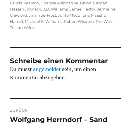
Felicia Pearson
,
Gbenga Akinnagbe
,
Glynn Turman
,
Hassan Johnson
,
J.D. Williams
,
Jamie Hector
,
Jermaine
Crawford
,
Jim True-Frost
,
Julito McCullom
,
Maestro
Harrell
,
Michael K. Williams
,
Robert Wisdom
,
The Wire
,
Tristan Wilds
Schreibe einen Kommentar
Du musst
angemeldet
sein, um einen
Kommentar abzugeben.
Beitragsnavigation
ZURÜCK
Wolfgang Herrndorf – Sand
Vorheriger
Beitrag: