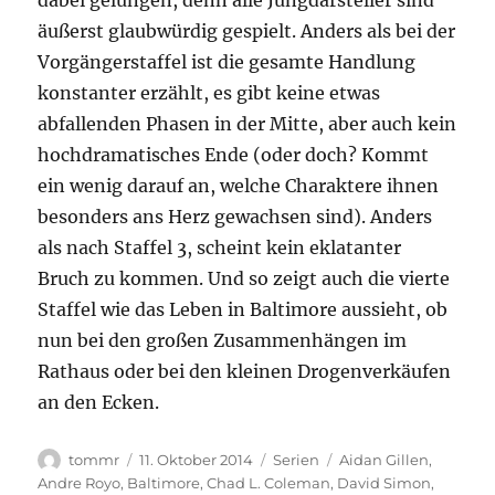
dabei gelungen, denn alle Jungdarsteller sind
äußerst glaubwürdig gespielt. Anders als bei der
Vorgängerstaffel ist die gesamte Handlung
konstanter erzählt, es gibt keine etwas
abfallenden Phasen in der Mitte, aber auch kein
hochdramatisches Ende (oder doch? Kommt
ein wenig darauf an, welche Charaktere ihnen
besonders ans Herz gewachsen sind). Anders
als nach Staffel 3, scheint kein eklatanter
Bruch zu kommen. Und so zeigt auch die vierte
Staffel wie das Leben in Baltimore aussieht, ob
nun bei den großen Zusammenhängen im
Rathaus oder bei den kleinen Drogenverkäufen
an den Ecken.
Autor
Veröffentlicht
Kategorien
Schlagwörter
tommr
11. Oktober 2014
Serien
Aidan Gillen
,
am
Andre Royo
,
Baltimore
,
Chad L. Coleman
,
David Simon
,