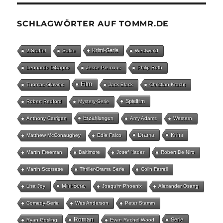
SCHLAGWÖRTER AUF TOMMR.DE
Krimi-Serie
2.Staffel
Satire
Westworld
Leonardo DiCaprio
Jesse Plemons
Philip Roth
Film
Thomas Glavinic
Jack Black
Christian Kracht
Spielfilm
Robert Redford
Mystery-Serie
Erzählungen
Anthony Carrigan
Amy Adams
Western
Drama
Krimi
Matthew McConaughey
Edie Falco
Martin Freeman
Baltimore
Josef Hader
Robert De Niro
Martin Scorsese
Thriller-Drama Serie
Colin Farrell
Mini-Serie
Lisa Joy
Joaquim Phoenix
Alexander Osang
Comedy-Serie
Wes Anderson
Peter Stamm
Roman
Serie
Ryan Gosling
Evan Rachel Wood