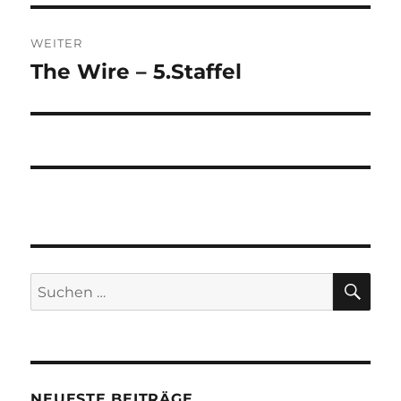
WEITER
The Wire – 5.Staffel
Nächster
Beitrag:
SU
Suchen
nach:
NEUESTE BEITRÄGE