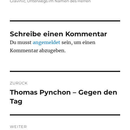
am
Glavinic
,
Unterwegs im Namen des Herren
Schreibe einen Kommentar
Du musst
angemeldet
sein, um einen
Kommentar abzugeben.
Beitragsnavigation
ZURÜCK
Thomas Pynchon – Gegen den
Vorheriger
Beitrag:
Tag
WEITER