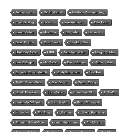
Jeffrey Wright
David Mitchell
Matthew McConaughey
Ryan Gosling
Lisa Joy
Wes Anderson
Edie Falco
Kieran Culkin
Idris Elba
Bill Hader
Liebesfilm
David Fincher
Colin Farrell
Sandra Hüller
Film
Dramedy-Serie
Jonathan Nolan
Margot Robbie
Mini-Serie
Lars Eidinger
Emma Stone
Martin Walser
Spielfilm
Benedict Cumberbatch
Noah Baumbach
Thriller-Drama Serie
Matt Damon
Stefan Zweig
Krimi-Serie
Haruki Murakami
spanischer Film
1. Staffel
Leonardo DiCaprio
Josef Hader
Franz Rogowski
Komödie
Eric Berg
Western
Woody Harrelson
Ethan und Joel Coen
our pathetic age
Paul Auster