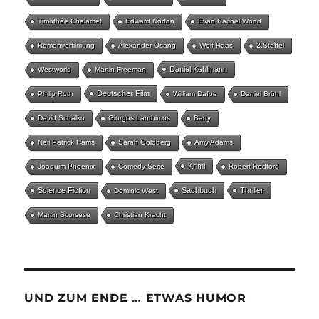
Timothée Chalamet
Edward Norton
Evan Rachel Wood
Romanverfilmung
Alexander Osang
Wolf Haas
2.Staffel
Daniel Kehlmann
Westworld
Martin Freeman
Deutscher Film
Philip Roth
William Dafoe
Daniel Brühl
David Schalko
Giorgos Lanthimos
Barry
Neil Patrick Harris
Sarah Goldberg
Amy Adams
Krimi
Joaquim Phoenix
Comedy-Serie
Robert Redford
Science Fiction
Sachbuch
Thriller
Dominic West
Martin Scorsese
Christian Kracht
UND ZUM ENDE … ETWAS HUMOR