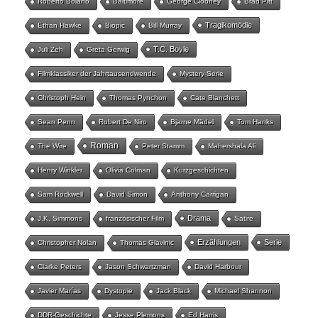
Roberto Bolaño
Baltimore
George Clooney
Brad Pitt
Tragikomödie
Ethan Hawke
Biopic
Bill Murray
T.C. Boyle
Juli Zeh
Greta Gerwig
Filmklassiker der Jahrtausendwende
Mystery-Serie
Christoph Hein
Thomas Pynchon
Cate Blanchett
Sean Penn
Robert De Niro
Bjarne Mädel
Tom Hanks
Roman
The Wire
Peter Stamm
Mahershala Ali
Henry Winkler
Olivia Colman
Kurzgeschichten
Sam Rockwell
David Simon
Anthony Carrigan
Drama
J.K. Simmons
französischer Film
Satire
Erzählungen
Serie
Christopher Nolan
Thomas Glavinic
Clarke Peters
Jason Schwartzman
David Harbour
Javier Marías
Dystopie
Jack Black
Michael Shannon
DDR-Geschichte
Jesse Plemons
Ed Harris