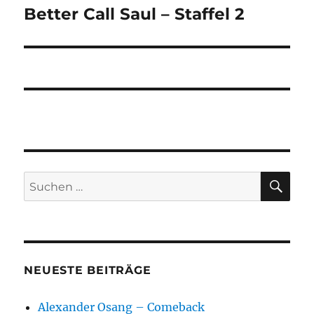
Better Call Saul – Staffel 2
Nächster
Beitrag:
SU
Suchen
nach:
NEUESTE BEITRÄGE
Alexander Osang – Comeback