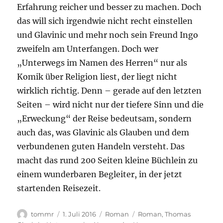
Erfahrung reicher und besser zu machen. Doch
das will sich irgendwie nicht recht einstellen
und Glavinic und mehr noch sein Freund Ingo
zweifeln am Unterfangen. Doch wer
„Unterwegs im Namen des Herren“ nur als
Komik über Religion liest, der liegt nicht
wirklich richtig. Denn – gerade auf den letzten
Seiten – wird nicht nur der tiefere Sinn und die
„Erweckung“ der Reise bedeutsam, sondern
auch das, was Glavinic als Glauben und dem
verbundenen guten Handeln versteht. Das
macht das rund 200 Seiten kleine Büchlein zu
einem wunderbaren Begleiter, in der jetzt
startenden Reisezeit.
Autor
Veröffentlicht
Kategorien
Schlagwörter
tommr
1. Juli 2016
Roman
Roman
,
Thomas