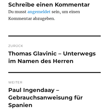
Schreibe einen Kommentar
Du musst
angemeldet
sein, um einen
Kommentar abzugeben.
Beitragsnavigation
ZURÜCK
Thomas Glavinic – Unterwegs
Vorheriger
Beitrag:
im Namen des Herren
WEITER
Paul Ingendaay –
Nächster
Beitrag:
Gebrauchsanweisung für
Spanien