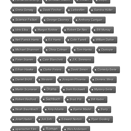
Greta Gerwig
David Fincher
Liebesfilm
Sandra Hüller
Science Fiction
George Clooney
Anthony Carrigan
Idris Elba
Margot Robbie
Robert De Niro
Bill Murray
Neil Patrick Harris
Ed Harris
Colin Farrell
William Dafoe
Michael Shannon
Olivia Colman
Tom Hanks
Dystopie
Peter Stamm
Cate Blanchett
J.K. Simmons
Ethan Hawke
Clarke Peters
David Simon
Comedy-Serie
Daniel Brühl
Western
Joaquim Phoenix
Dominic West
Drama
Martin Scorsese
Sam Rockwell
Mystery-Serie
Sachbuch
Robert Redford
Brad Pitt
Bill Hader
Noah Baumbach
Amy Adams
Bjarne Mädel
Barry
Josef Hader
Juli Zeh
Edward Norton
Ryan Gosling
Roman
spanischer Film
Wes Anderson