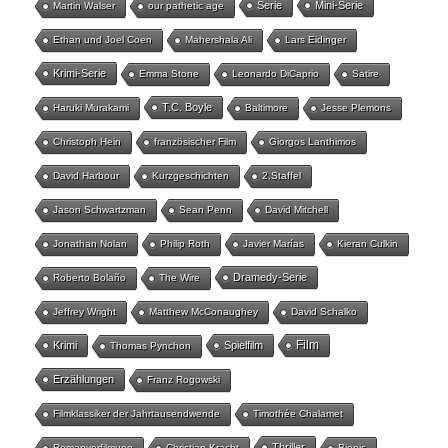
Serie
Mini-Serie
Martin Walser
our pathetic age
Ethan und Joel Coen
Mahershala Ali
Lars Eidinger
Krimi-Serie
Emma Stone
Leonardo DiCaprio
Satire
T.C. Boyle
Haruki Murakami
Baltimore
Jesse Plemons
Christoph Hein
französischer Film
Giorgos Lanthimos
David Harbour
Kurzgeschichten
2.Staffel
Jason Schwartzman
Sean Penn
David Mitchell
Jonathan Nolan
Philip Roth
Javier Marías
Kieran Culkin
Dramedy-Serie
Roberto Bolaño
The Wire
Jeffrey Wright
Matthew McConaughey
David Schalko
Film
Krimi
Spielfilm
Thomas Pynchon
Erzählungen
Franz Rogowski
Filmklassiker der Jahrtausendwende
Timothée Chalamet
Thriller
Romanverfilmung
Christian Kracht
Biopic