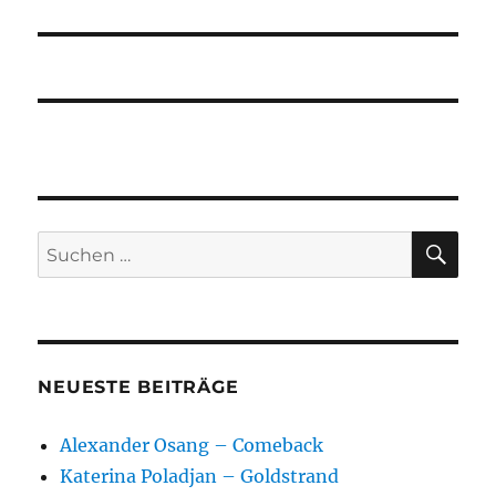
SU
Suchen
nach:
NEUESTE BEITRÄGE
Alexander Osang – Comeback
Katerina Poladjan – Goldstrand