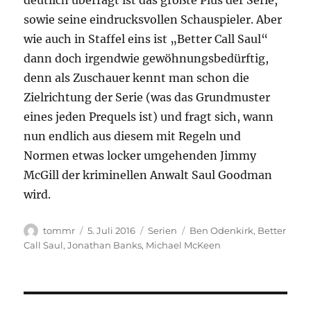
deutlich überragt ist das größte Plus der Serie,
sowie seine eindrucksvollen Schauspieler. Aber
wie auch in Staffel eins ist „Better Call Saul“
dann doch irgendwie gewöhnungsbedürftig,
denn als Zuschauer kennt man schon die
Zielrichtung der Serie (was das Grundmuster
eines jeden Prequels ist) und fragt sich, wann
nun endlich aus diesem mit Regeln und
Normen etwas locker umgehenden Jimmy
McGill der kriminellen Anwalt Saul Goodman
wird.
Autor
Veröffentlicht
Kategorien
Schlagwörter
tommr
5. Juli 2016
Serien
Ben Odenkirk
,
Better
am
Call Saul
,
Jonathan Banks
,
Michael McKeen