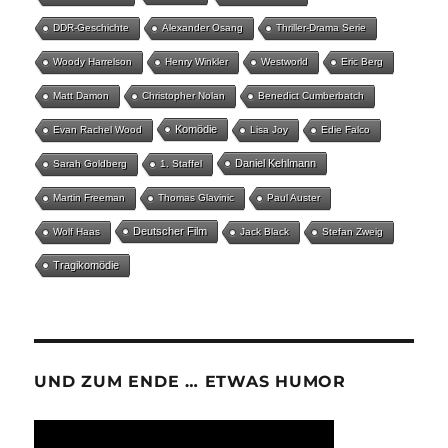
DDR-Geschichte
Alexander Osang
Thriller-Drama Serie
Woody Harrelson
Henry Winkler
Westworld
Eric Berg
Matt Damon
Christopher Nolan
Benedict Cumberbatch
Komödie
Evan Rachel Wood
Lisa Joy
Edie Falco
Daniel Kehlmann
Sarah Goldberg
1. Staffel
Martin Freeman
Thomas Glavinic
Paul Auster
Deutscher Film
Wolf Haas
Jack Black
Stefan Zweig
Tragikomödie
UND ZUM ENDE … ETWAS HUMOR