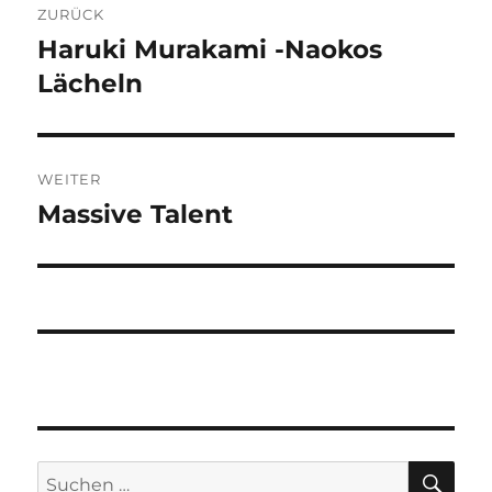
ZURÜCK
Haruki Murakami -Naokos
Vorheriger
Beitrag:
Lächeln
WEITER
Massive Talent
Nächster
Beitrag:
SU
Suchen