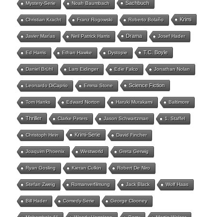
Sachbuch
Mystery-Serie
Noah Baumbach
Krimi
Christian Kracht
Franz Rogowski
Roberto Bolaño
Drama
Javier Marías
Neil Patrick Harris
Josef Hader
T.C. Boyle
Ed Harris
Ethan Hawke
Dystopie
Daniel Brühl
Lars Eidinger
Edie Falco
Jonathan Nolan
Science Fiction
Leonardo DiCaprio
Emma Stone
Tom Hanks
Edward Norton
Haruki Murakami
Baltimore
Thriller
Clarke Peters
Jason Schwartzman
1. Staffel
Krimi-Serie
Christoph Hein
David Fincher
Joaquim Phoenix
Westworld
Greta Gerwig
Ryan Gosling
Kieran Culkin
Robert De Niro
Stefan Zweig
Romanverfilmung
Jack Black
Wolf Haas
Bill Hader
Comedy-Serie
George Clooney