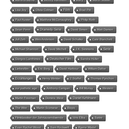
Mahershala Ali
Woody Harrelson
Barry
Martin Walser
Film
Lisa Joy
Olivia Colman
Brad Pitt
Paul Auster
Matthew McConaughey
Philip Roth
Dramedy-Serie
Sean Penn
David Simon
Matt Damon
Juli Zeh
Wes Anderson
David Schalko
Cate Blanchett
Serie
Michael Shannon
David Mitchell
J.K. Simmons
Deutscher Film
Giorgos Lanthimos
Sandra Hüller
Liebesfilm
Eric Berg
David Harbour
William Dafoe
Erzählungen
Henry Winkler
2.Staffel
Thomas Pynchon
our pathetic age
Anthony Carrigan
Bill Murray
Western
Daniel Kehlmann
Martin Freeman
Dominic West
The Wire
Martin Scorsese
Biopic
Filmklassiker der Jahrtausendwende
Idris Elba
Satire
Evan Rachel Wood
Sam Rockwell
Bjarne Mädel