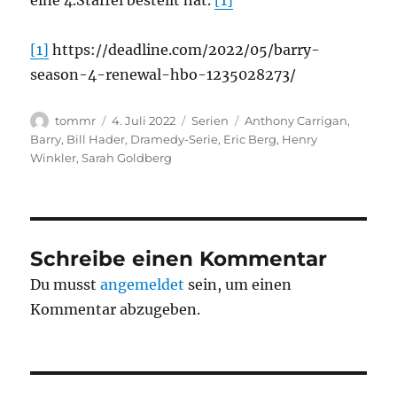
eine 4.Staffel bestellt hat.
[1]
[1]
https://deadline.com/2022/05/barry-
season-4-renewal-hbo-1235028273/
Autor
Veröffentlicht
Kategorien
Schlagwörter
tommr
4. Juli 2022
Serien
Anthony Carrigan
,
am
Barry
,
Bill Hader
,
Dramedy-Serie
,
Eric Berg
,
Henry
Winkler
,
Sarah Goldberg
Schreibe einen Kommentar
Du musst
angemeldet
sein, um einen
Kommentar abzugeben.
Beitragsnavigation