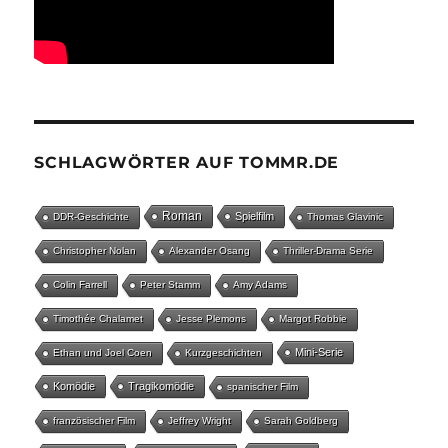
SCHLAGWÖRTER AUF TOMMR.DE
Roman
Spielfilm
DDR-Geschichte
Thomas Glavinic
Christopher Nolan
Alexander Osang
Thriller-Drama Serie
Colin Farrell
Peter Stamm
Amy Adams
Timothée Chalamet
Jesse Plemons
Margot Robbie
Mini-Serie
Ethan und Joel Coen
Kurzgeschichten
Komödie
Tragikomödie
spanischer Film
französischer Film
Jeffrey Wright
Sarah Goldberg