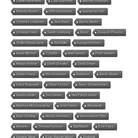
Daniel Kehlmann
Cate Blanchett
Michael Shannon
Roberto Bolaño
DDR-Geschichte
spanischer Film
Timothée Chalamet
Jack Black
Bjarne Mädel
Christoph Hein
Sarah Goldberg
Barry
Joaquim Phoenix
Komödie
Thriller-Drama Serie
Kurzgeschichten
David Mitchell
2.Staffel
Matt Damon
Peter Stamm
Margot Robbie
David Schalko
David Simon
Clarke Peters
Wes Anderson
Baltimore
Martin Walser
Franz Rogowski
David Fincher
Jason Schwartzman
Sandra Hüller
Tom Hanks
Neil Patrick Harris
Matthew McConaughey
Josef Hader
Westworld
Ryan Gosling
Woody Harrelson
französischer Film
Sachbuch
Western
Thomas Pynchon
Edie Falco
Dominic West
Evan Rachel Wood
Dystopie