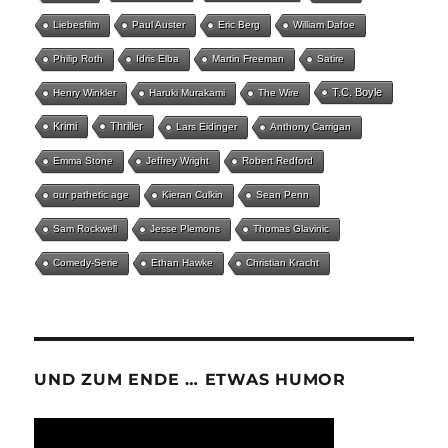
Liebesfilm
Paul Auster
Eric Berg
William Dafoe
Philip Roth
Idris Elba
Martin Freeman
Satire
T.C. Boyle
Henry Winkler
Haruki Murakami
The Wire
Krimi
Thriller
Lars Eidinger
Anthony Carrigan
Emma Stone
Jeffrey Wright
Robert Redford
our pathetic age
Kieran Culkin
Sean Penn
Sam Rockwell
Jesse Plemons
Thomas Glavinic
Comedy-Serie
Ethan Hawke
Christian Kracht
UND ZUM ENDE … ETWAS HUMOR