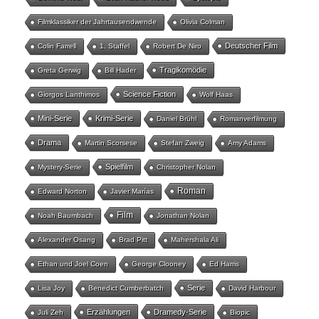
Filmklassiker der Jahrtausendwende
Olivia Colman
Deutscher Film
Colin Farrell
1. Staffel
Robert De Niro
Tragikomödie
Greta Gerwig
Bill Hader
Science Fiction
Giorgos Lanthimos
Wolf Haas
Mini-Serie
Krimi-Serie
Daniel Brühl
Romanverfilmung
Drama
Martin Scorsese
Stefan Zweig
Amy Adams
Spielfilm
Mystery-Serie
Christopher Nolan
Roman
Edward Norton
Javier Marías
Film
Noah Baumbach
Jonathan Nolan
Alexander Osang
Brad Pitt
Mahershala Ali
Ethan und Joel Coen
George Clooney
Ed Harris
Serie
Lisa Joy
Benedict Cumberbatch
David Harbour
Erzählungen
Dramedy-Serie
Juli Zeh
Biopic