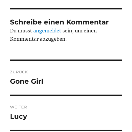
Schreibe einen Kommentar
Du musst
angemeldet
sein, um einen
Kommentar abzugeben.
Beitragsnavigation
ZURÜCK
Gone Girl
Vorheriger
Beitrag:
WEITER
Lucy
Nächster
Beitrag: