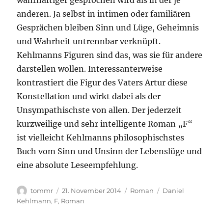
wahrhaftiger gesprochen wird als in der je
anderen. Ja selbst in intimen oder familiären
Gesprächen bleiben Sinn und Lüge, Geheimnis
und Wahrheit untrennbar verknüpft.
Kehlmanns Figuren sind das, was sie für andere
darstellen wollen. Interessanterweise
kontrastiert die Figur des Vaters Artur diese
Konstellation und wirkt dabei als der
Unsympathischste von allen. Der jederzeit
kurzweilige und sehr intelligente Roman „F“
ist vielleicht Kehlmanns philosophischstes
Buch vom Sinn und Unsinn der Lebenslüge und
eine absolute Leseempfehlung.
Autor
Veröffentlicht
Kategorien
Schlagwörter
tommr
21. November 2014
Roman
Daniel
am
Kehlmann
,
F
,
Roman