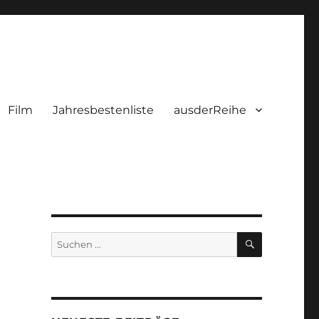
Film
Jahresbestenliste
ausderReihe
SUCHEN
Suchen
nach: