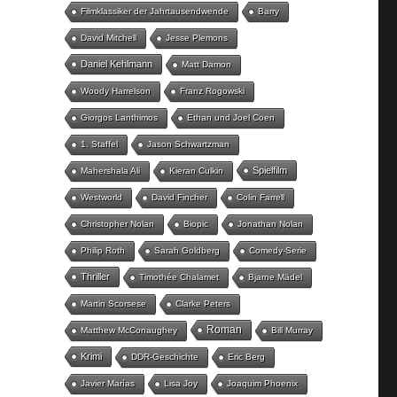
Filmklassiker der Jahrtausendwende
Barry
David Mitchell
Jesse Plemons
Daniel Kehlmann
Matt Damon
Woody Harrelson
Franz Rogowski
Giorgos Lanthimos
Ethan und Joel Coen
1. Staffel
Jason Schwartzman
Spielfilm
Mahershala Ali
Kieran Culkin
Westworld
David Fincher
Colin Farrell
Christopher Nolan
Biopic
Jonathan Nolan
Philip Roth
Sarah Goldberg
Comedy-Serie
Thriller
Timothée Chalamet
Bjarne Mädel
Martin Scorsese
Clarke Peters
Roman
Matthew McConaughey
Bill Murray
Krimi
DDR-Geschichte
Eric Berg
Javier Marías
Lisa Joy
Joaquim Phoenix