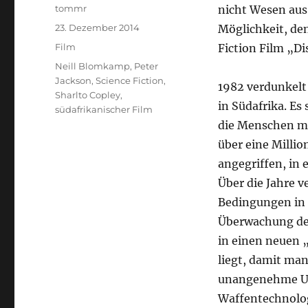
Autor
tommr
nicht Wesen aus 
Veröffentlicht
23. Dezember 2014
Möglichkeit, de
am
Kategorien
Film
Fiction Film „Di
Schlagwörter
Neill Blomkamp
,
Peter
Jackson
,
Science Fiction
,
1982 verdunkelt
Sharlto Copley
,
in Südafrika. Es
südafrikanischer Film
die Menschen ma
über eine Millio
angegriffen, in 
Über die Jahre v
Bedingungen in D
Überwachung der
in einen neuen „
liegt, damit man
unangenehme Ums
Waffentechnolog