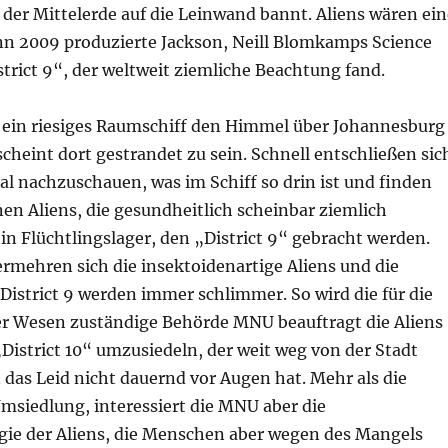
der Mittelerde auf die Leinwand bannt. Aliens wären ein
nn 2009 produzierte Jackson, Neill Blomkamps Science
strict 9“, der weltweit ziemliche Beachtung fand.
 ein riesiges Raumschiff den Himmel über Johannesburg
 scheint dort gestrandet zu sein. Schnell entschließen sic
l nachzuschauen, was im Schiff so drin ist und finden
nen Aliens, die gesundheitlich scheinbar ziemlich
ein Flüchtlingslager, den „District 9“ gebracht werden.
ermehren sich die insektoidenartige Aliens und die
istrict 9 werden immer schlimmer. So wird die für die
 Wesen zuständige Behörde MNU beauftragt die Aliens
District 10“ umzusiedeln, der weit weg von der Stadt
 das Leid nicht dauernd vor Augen hat. Mehr als die
iedlung, interessiert die MNU aber die
ie der Aliens, die Menschen aber wegen des Mangels