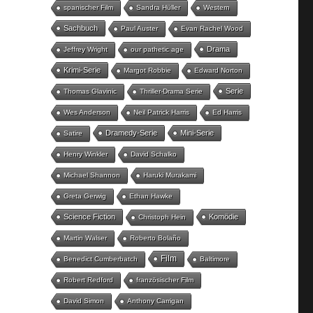
spanischer Film
Sandra Hüller
Western
Sachbuch
Paul Auster
Evan Rachel Wood
Drama
Jeffrey Wright
our pathetic age
Krimi-Serie
Margot Robbie
Edward Norton
Serie
Thomas Glavinic
Thriller-Drama Serie
Wes Anderson
Neil Patrick Harris
Ed Harris
Dramedy-Serie
Mini-Serie
Satire
Henry Winkler
David Schalko
Michael Shannon
Haruki Murakami
Greta Gerwig
Ethan Hawke
Science Fiction
Komödie
Christoph Hein
Martin Walser
Roberto Bolaño
Film
Benedict Cumberbatch
Baltimore
Robert Redford
französischer Film
David Simon
Anthony Carrigan