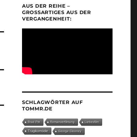
AUS DER REIHE –
GROSSARTIGES AUS DER V
ERGANGENHEIT:
SCHLAGWÖRTER AUF
TOMMR.DE
Brad Pitt
Romanverfilmung
Liebesfilm
Tragikomödie
George Clooney