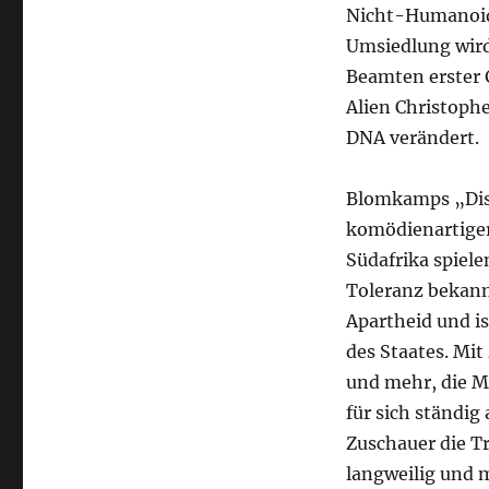
Nicht-Humanoide
Umsiedlung wird
Beamten erster 
Alien Christoph
DNA verändert.
Blomkamps „Dist
komödienartiger
Südafrika spiele
Toleranz bekannt
Apartheid und is
des Staates. Mi
und mehr, die M
für sich ständi
Zuschauer die T
langweilig und m