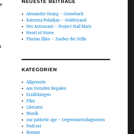
NEUESTE BEITRÄGE
e
Alexander Osang – Comeback
Katerina Poladjan – Goldstrand
Der Astronaut – Project Hail Mary
Heart of Stone
Florian Illies – Zauber der Stille
h
KATEGORIEN
Allgemein
aus fremden Regalen
Erzählungen
Film
Literatur
Musik
our pathetic age – Gegenwartsdiagnosen
Podcast
Roman