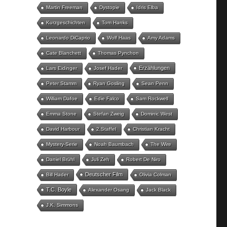
Martin Freeman
Dystopie
Idris Elba
Kurzgeschichten
Tom Hanks
Leonardo DiCaprio
Wolf Haas
Amy Adams
Cate Blanchett
Thomas Pynchon
Erzählungen
Lars Eidinger
Josef Hader
Peter Stamm
Ryan Gosling
Sean Penn
William Dafoe
Edie Falco
Sam Rockwell
Emma Stone
Stefan Zweig
Dominic West
David Harbour
2.Staffel
Christian Kracht
Mystery-Serie
Noah Baumbach
The Wire
Daniel Brühl
Juli Zeh
Robert De Niro
Deutscher Film
Bill Hader
Olivia Colman
T.C. Boyle
Alexander Osang
Jack Black
J.K. Simmons