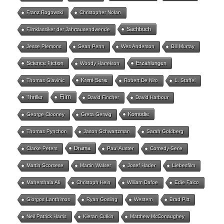
Franz Rogowski
Christopher Nolan
Sachbuch
Filmklassiker der Jahrtausendwende
Jesse Plemons
Sean Penn
Wes Anderson
Bill Murray
Science Fiction
Erzählungen
Woody Harrelson
Krimi-Serie
Thomas Glavinic
Robert De Niro
1. Staffel
Film
Thriller
David Fincher
David Harbour
Komödie
George Clooney
Greta Gerwig
Thomas Pynchon
Jason Schwartzman
Sarah Goldberg
Drama
Clarke Peters
Paul Auster
Comedy-Serie
Martin Scorsese
Martin Walser
Josef Hader
Liebesfilm
Mahershala Ali
Christoph Hein
William Dafoe
Edie Falco
Giorgos Lanthimos
Ryan Gosling
Western
Brad Pitt
Neil Patrick Harris
Kieran Culkin
Matthew McConaughey