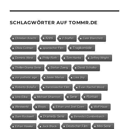
SCHLAGWÖRTER AUF TOMMR.DE
Krimi
Christian Kracht
2.Staffel
Cate Blanchett
Tragikomödie
Olivia Colman
spanischer Film
Dominic West
Philip Roth
Tom Hanks
Jeffrey Wright
Thriller-Drama Serie
Stefan Zweig
David Schalko
our pathetic age
Javier Marías
Lisa Joy
Roberto Bolaño
französischer Film
Evan Rachel Wood
Roman
Serie
Idris Elba
Michael Shannon
Westworld
Biopic
Ethan und Joel Coen
Wolf Haas
Dramedy-Serie
Sam Rockwell
Benedict Cumberbatch
Deutscher Film
Mini-Serie
Ethan Hawke
Jack Black