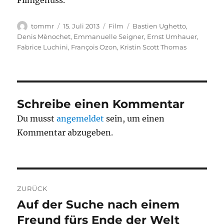
Filmgenuss.
Autor
Veröffentlicht
Kategorien
Schlagwörter
tommr
15. Juli 2013
Film
Bastien Ughetto
,
am
Denis Mènochet
,
Emmanuelle Seigner
,
Ernst Umhauer
,
Fabrice Luchini
,
François Ozon
,
Kristin Scott Thomas
Schreibe einen Kommentar
Du musst
angemeldet
sein, um einen
Kommentar abzugeben.
Beitragsnavigation
ZURÜCK
Auf der Suche nach einem
Vorheriger
Beitrag:
Freund fürs Ende der Welt