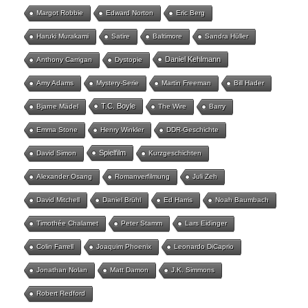
Margot Robbie
Edward Norton
Eric Berg
Haruki Murakami
Satire
Baltimore
Sandra Hüller
Daniel Kehlmann
Anthony Carrigan
Dystopie
Amy Adams
Mystery-Serie
Martin Freeman
Bill Hader
T.C. Boyle
Bjarne Mädel
The Wire
Barry
Emma Stone
Henry Winkler
DDR-Geschichte
Spielfilm
David Simon
Kurzgeschichten
Alexander Osang
Romanverfilmung
Juli Zeh
David Mitchell
Daniel Brühl
Ed Harris
Noah Baumbach
Timothée Chalamet
Peter Stamm
Lars Eidinger
Colin Farrell
Joaquim Phoenix
Leonardo DiCaprio
Jonathan Nolan
Matt Damon
J.K. Simmons
Robert Redford