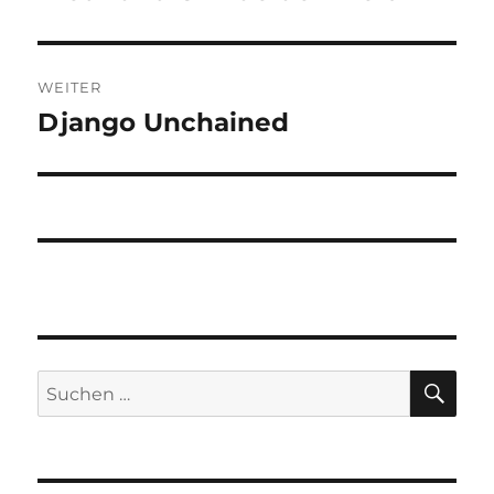
WEITER
Django Unchained
Nächster
Beitrag:
SU
Suchen
nach: