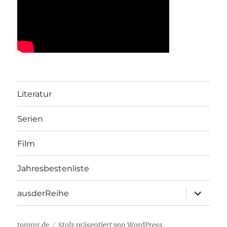
Literatur
Serien
Film
Jahresbestenliste
Unterme
ausderReihe
öffnen
tommr.de
Stolz präsentiert von WordPress