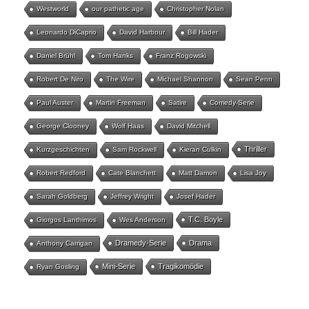
Westworld
our pathetic age
Christopher Nolan
Leonardo DiCaprio
David Harbour
Bill Hader
Daniel Brühl
Tom Hanks
Franz Rogowski
Robert De Niro
The Wire
Michael Shannon
Sean Penn
Paul Auster
Martin Freeman
Satire
Comedy-Serie
George Clooney
Wolf Haas
David Mitchell
Thriller
Kurzgeschichten
Sam Rockwell
Kieran Culkin
Robert Redford
Cate Blanchett
Matt Damon
Lisa Joy
Sarah Goldberg
Jeffrey Wright
Josef Hader
T.C. Boyle
Giorgos Lanthimos
Wes Anderson
Dramedy-Serie
Drama
Anthony Carrigan
Mini-Serie
Tragikomödie
Ryan Gosling