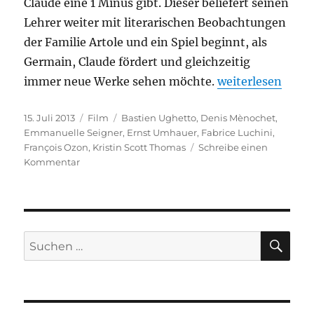
Claude eine 1 Minus gibt. Dieser beliefert seinen
Lehrer weiter mit literarischen Beobachtungen
der Familie Artole und ein Spiel beginnt, als
Germain, Claude fördert und gleichzeitig
„In ihrem Haus“
immer neue Werke sehen möchte.
weiterlesen
Veröffentlicht
Kategorien
Schlagwörter
15. Juli 2013
Film
Bastien Ughetto
,
Denis Mènochet
,
am
Emmanuelle Seigner
,
Ernst Umhauer
,
Fabrice Luchini
,
François Ozon
,
Kristin Scott Thomas
Schreibe einen
zu
Kommentar
In
ihrem
Haus
SU
Suchen
nach: