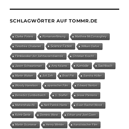
SCHLAGWÖRTER AUF TOMMR.DE
Clarke Peters
Romanverfilmung
Matthew McConaughey
Science Fiction
Timothée Chalamet
William Dafoe
Filmklassiker der Jahrtausendwende
Christian Kracht
Komödie
Sachbuch
Jason Schwartzman
Amy Adams
Martin Walser
Juli Zeh
Brad Pitt
Sandra Hüller
Woody Harrelson
spanischer Film
Edward Norton
Benedict Cumberbatch
1. Staffel
Jesse Plemons
Mahershala Ali
Neil Patrick Harris
Evan Rachel Wood
Krimi-Serie
Dominic West
Ethan und Joel Coen
Martin Scorsese
Henry Winkler
französischer Film