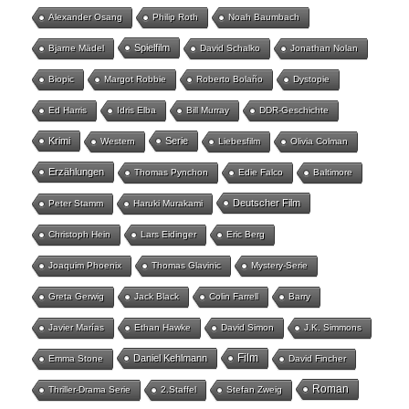
Alexander Osang
Philip Roth
Noah Baumbach
Spielfilm
Bjarne Mädel
David Schalko
Jonathan Nolan
Biopic
Margot Robbie
Roberto Bolaño
Dystopie
Ed Harris
Idris Elba
Bill Murray
DDR-Geschichte
Krimi
Serie
Western
Liebesfilm
Olivia Colman
Erzählungen
Thomas Pynchon
Edie Falco
Baltimore
Deutscher Film
Peter Stamm
Haruki Murakami
Christoph Hein
Lars Eidinger
Eric Berg
Joaquim Phoenix
Thomas Glavinic
Mystery-Serie
Greta Gerwig
Jack Black
Colin Farrell
Barry
Javier Marías
Ethan Hawke
David Simon
J.K. Simmons
Film
Daniel Kehlmann
Emma Stone
David Fincher
Roman
Thriller-Drama Serie
2.Staffel
Stefan Zweig