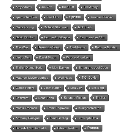
Amy Adams
Juli Zeh
Brad Pitt
Bill Murray
Spielfilm
spanischer Film
Idris Elba
Thomas Glavinic
Greta Gerwig
Michael Shannon
Jack Black
David Fincher
Leonardo DiCaprio
französischer Film
Dramedy-Serie
The Wire
Paul Auster
Roberto Bolaño
Liebesfilm
David Simon
Woody Harrelson
Thriller-Drama Serie
Matt Damon
Ethan und Joel Coen
T.C. Boyle
Matthew McConaughey
Wolf Haas
Clarke Peters
Josef Hader
Lisa Joy
Eric Berg
Science Fiction
Thriller
Baltimore
Sean Penn
Martin Freeman
Franz Rogowski
Kurzgeschichten
Anthony Carrigan
Ryan Gosling
Christoph Hein
Roman
Benedict Cumberbatch
Edward Norton