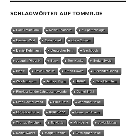
SCHLAGWÖRTER AUF TOMMR.DE
Haruki Murakami
Martin Scorsese
our pathetic age
Dominic West
Colin Farrell
Olivia Colman
Daniel Kehlmann
Deutscher Film
Sachbuch
Joaquim Phoenix
Barry
Tom Hanks
Stefan Zweig
Biopic
David Schalko
Ethan Hawke
Alexander Osang
Drama
Wes Anderson
Jeffrey Wright
Cate Blanchett
Filmklassiker der Jahrtausendwende
Daniel Brühl
Evan Rachel Wood
Philip Roth
Jonathan Nolan
Krimi-Serie
DDR-Geschichte
Romanverfilmung
Mini-Serie
Thomas Pynchon
Ed Harris
Javier Marías
Martin Walser
Margot Robbie
Christopher Nolan