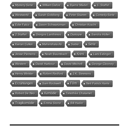
Mystery-Serie
William Dafoe
Bjarne Mädel
1. Staffel
Westworld
Sarah Goldberg
Peter Stamm
Comedy-Serie
Edie Falco
Jason Schwartzman
Christian Kracht
2.Staffel
Giorgos Lanthimos
Dystopie
Sandra Hüller
Serie
Kieran Culkin
Mahershala Ali
Satire
Krimi
Jesse Plemons
Noah Baumbach
Lars Eidinger
Western
David Harbour
David Mitchell
George Clooney
Henry Winkler
Robert Redford
J.K. Simmons
Film
Erzählungen
Sam Rockwell
Neil Patrick Harris
Komödie
Robert De Niro
Timothée Chalamet
Tragikomödie
Emma Stone
Bill Hader