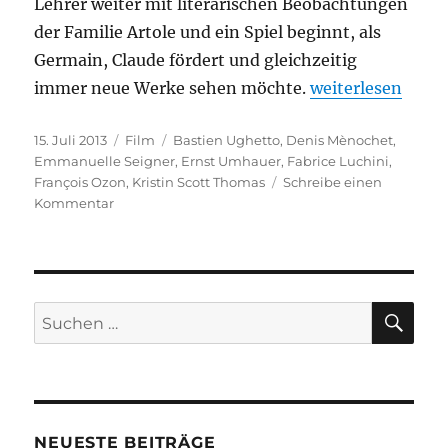
Lehrer weiter mit literarischen Beobachtungen
der Familie Artole und ein Spiel beginnt, als
Germain, Claude fördert und gleichzeitig
„In ihrem Haus“
immer neue Werke sehen möchte.
weiterlesen
Veröffentlicht
Kategorien
Schlagwörter
15. Juli 2013
Film
Bastien Ughetto
,
Denis Mènochet
,
am
Emmanuelle Seigner
,
Ernst Umhauer
,
Fabrice Luchini
,
François Ozon
,
Kristin Scott Thomas
Schreibe einen
zu
Kommentar
In
ihrem
Haus
SU
Suchen
nach:
NEUESTE BEITRÄGE