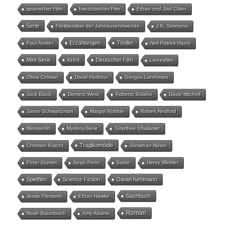
spanischer Film
französischer Film
Ethan und Joel Coen
Serie
Filmklassiker der Jahrtausendwende
J.K. Simmons
Erzählungen
Thriller
Paul Auster
Neil Patrick Harris
Mini-Serie
Krimi
Deutscher Film
Liebesfilm
Olivia Colman
David Harbour
Giorgos Lanthimos
Jack Black
Dominic West
Roberto Bolaño
David Mitchell
Jason Schwartzman
Margot Robbie
Robert Redford
Westworld
Mystery-Serie
Timothée Chalamet
Tragikomödie
Christian Kracht
Jonathan Nolan
Peter Stamm
Sean Penn
Satire
Henry Winkler
Spielfilm
Science Fiction
Daniel Kehlmann
Sachbuch
Jesse Plemons
Ethan Hawke
Roman
Noah Baumbach
Amy Adams