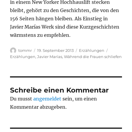
in einem New Yorker Hochhauslift stecken
bleibt, gehört zu den Geschichten, die von den
156 Seiten hängen bleiben. Als Einstieg in
Javier Marías Werk sind diese Kurzgeschichten
wärmstens zu empfehlen.
Autor
Veröffentlicht
Kategorien
Schlagwört
tommr
19. September 2013
Erzählungen
am
Erzählungen
,
Javier Marías
,
Während die Frauen schliefen
Schreibe einen Kommentar
Du musst
angemeldet
sein, um einen
Kommentar abzugeben.