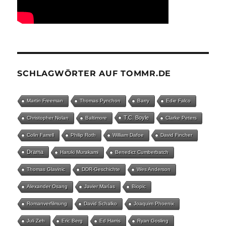
SCHLAGWÖRTER AUF TOMMR.DE
Martin Freeman
Thomas Pynchon
Barry
Edie Falco
T.C. Boyle
Christopher Nolan
Baltimore
Clarke Peters
Colin Farrell
Philip Roth
William Dafoe
David Fincher
Drama
Haruki Murakami
Benedict Cumberbatch
Thomas Glavinic
DDR-Geschichte
Wes Anderson
Alexander Osang
Javier Marías
Biopic
Romanverfilmung
David Schalko
Joaquim Phoenix
Juli Zeh
Eric Berg
Ed Harris
Ryan Gosling