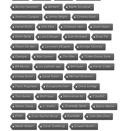
Woody Harrelson
Western
Martin Scorsese
Anthony Carrigan
Jeffrey Wright
Comedy-Serie
Daniel Brühl
Idris Elba
Christoph Hein
Josef Hader
Krimi-Serie
Lars Eidinger
Sam Rockwell
Brad Pitt
Robert De Niro
Leonardo DiCaprio
George Clooney
Dystopie
Matt Damon
The Wire
Thriller-Drama Serie
Bill Murray
our pathetic age
Bill Hader
Kieran Culkin
Emma Stone
David Simon
Michael Shannon
Franz Rogowski
Kurzgeschichten
Greta Gerwig
Tom Hanks
Wolf Haas
Mahershala Ali
2.Staffel
Dramedy-Serie
Stefan Zweig
1. Staffel
Bjarne Mädel
Film
Komödie
Evan Rachel Wood
Cate Blanchett
Martin Walser
Sarah Goldberg
Edward Norton