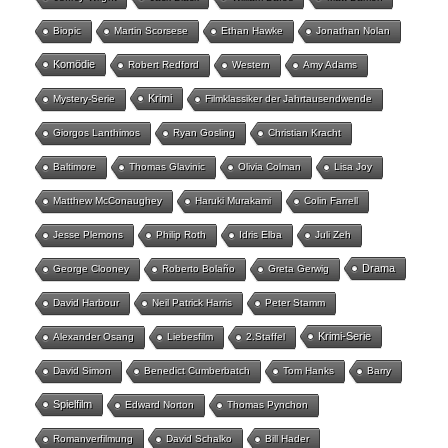
Biopic
Martin Scorsese
Ethan Hawke
Jonathan Nolan
Komödie
Robert Redford
Western
Amy Adams
Krimi
Mystery-Serie
Filmklassiker der Jahrtausendwende
Giorgos Lanthimos
Ryan Gosling
Christian Kracht
Baltimore
Thomas Glavinic
Olivia Colman
Lisa Joy
Matthew McConaughey
Haruki Murakami
Colin Farrell
Jesse Plemons
Philip Roth
Idris Elba
Juli Zeh
Drama
George Clooney
Roberto Bolaño
Greta Gerwig
David Harbour
Neil Patrick Harris
Peter Stamm
Krimi-Serie
Alexander Osang
Liebesfilm
2.Staffel
David Simon
Benedict Cumberbatch
Tom Hanks
Barry
Spielfilm
Edward Norton
Thomas Pynchon
Romanverfilmung
David Schalko
Bill Hader