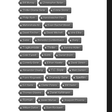
Bill Murray
Christopher Nolan
Thriller-Drama Serie
Emma Stone
Philip Roth
französischer Film
Mahershala Ali
Evan Rachel Wood
David Fincher
David Mitchell
Idris Elba
Satire
Benedict Cumberbatch
Barry
Tragikomödie
Thriller
Sandra Hüller
Krimi
Colin Farrell
Daniel Brühl
Comedy-Serie
Ethan Hawke
David Simon
T.C. Boyle
Alexander Osang
Matt Damon
Dramedy-Serie
Spielfilm
Franz Rogowski
Ed Harris
Clarke Peters
Bill Hader
Daniel Kehlmann
Thomas Glavinic
Roman
Javier Marías
Joaquim Phoenix
William Dafoe
Sam Rockwell