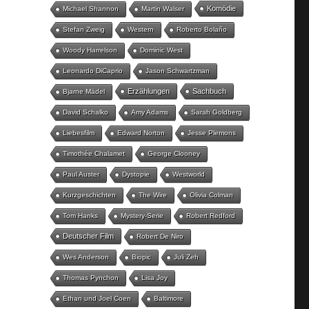
Komödie
Michael Shannon
Martin Walser
Stefan Zweig
Western
Roberto Bolaño
Woody Harrelson
Dominic West
Leonardo DiCaprio
Jason Schwartzman
Erzählungen
Sachbuch
Bjarne Mädel
David Schalko
Amy Adams
Sarah Goldberg
Liebesfilm
Edward Norton
Jesse Plemons
Timothée Chalamet
George Clooney
Paul Auster
Dystopie
Westworld
Kurzgeschichten
The Wire
Olivia Colman
Tom Hanks
Mystery-Serie
Robert Redford
Deutscher Film
Robert De Niro
Wes Anderson
Biopic
Juli Zeh
Thomas Pynchon
Lisa Joy
Ethan und Joel Coen
Baltimore