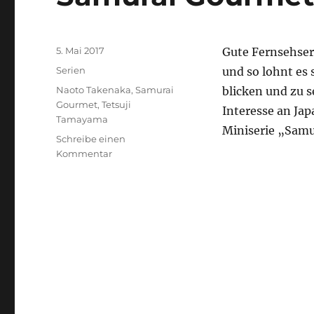
Veröffentlicht
5. Mai 2017
Gute Fernsehser
am
Kategorien
Serien
und so lohnt es 
Schlagwörter
Naoto Takenaka
,
Samurai
blicken und zu s
Gourmet
,
Tetsuji
Interesse an Ja
Tamayama
Miniserie „Samu
Schreibe einen
zu
Kommentar
Samurai
Gourmet