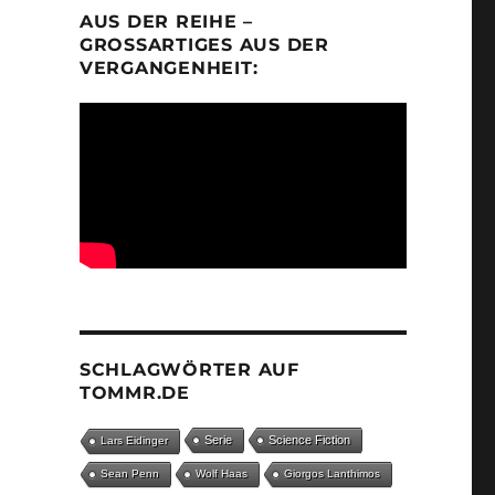
AUS DER REIHE –
GROSSARTIGES AUS DER V
ERGANGENHEIT:
SCHLAGWÖRTER AUF
TOMMR.DE
Serie
Science Fiction
Lars Eidinger
Sean Penn
Wolf Haas
Giorgos Lanthimos