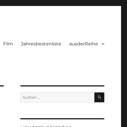
Film
Jahresbestenliste
ausderReihe
SUCHEN
Suchen
nach: