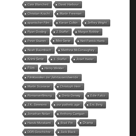
Cate Blanchett
David Harbour
Christian Kracht
Martin Freeman
spanischer Film
Kieran Culkin
Jeffrey Wright
Ryan Gosling
2.Staffel
Margot Robbie
Mini-Serie
Peter Stamm
Neil Patrick Harris
Noah Baumbach
Matthew McConaughey
Krimi-Serie
1. Staffel
Josef Hader
Film
Henry Winkler
Filmklassiker der Jahrtausendwende
Martin Scorsese
Christoph Hein
Romanverfilmung
Greta Gerwig
Edie Falco
J.K. Simmons
our pathetic age
Eric Berg
Jonathan Nolan
Anthony Carrigan
Drama
Haruki Murakami
Brad Pitt
DDR-Geschichte
Jack Black