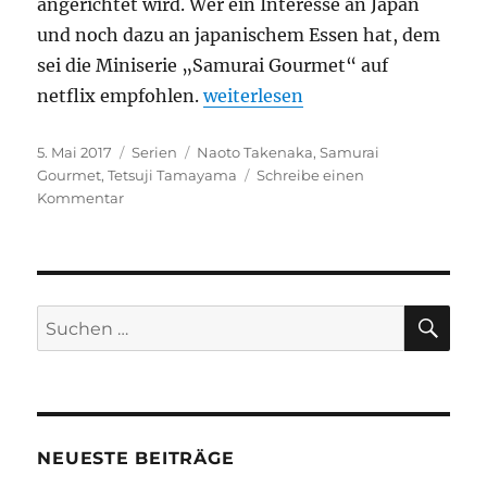
angerichtet wird. Wer ein Interesse an Japan
und noch dazu an japanischem Essen hat, dem
sei die Miniserie „Samurai Gourmet“ auf
„Samurai Gourmet“
netflix empfohlen.
weiterlesen
Veröffentlicht
Kategorien
Schlagwörter
5. Mai 2017
Serien
Naoto Takenaka
,
Samurai
am
Gourmet
,
Tetsuji Tamayama
Schreibe einen
zu
Kommentar
Samurai
Gourmet
SU
Suchen
nach:
NEUESTE BEITRÄGE