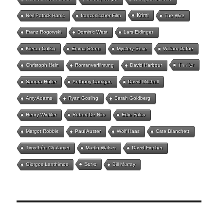
Krimi
Neil Patrick Harris
französischer Film
The Wire
Franz Rogowski
Dominic West
Lars Eidinger
Kieran Culkin
Emma Stone
Mystery-Serie
William Dafoe
Thriller
Christoph Hein
Romanverfilmung
David Harbour
Sandra Hüller
Anthony Carrigan
David Mitchell
Amy Adams
Ryan Gosling
Sarah Goldberg
Henry Winkler
Robert De Niro
Edie Falco
Margot Robbie
Paul Auster
Wolf Haas
Cate Blanchett
Timothée Chalamet
Martin Walser
David Fincher
Serie
Giorgos Lanthimos
Bill Murray