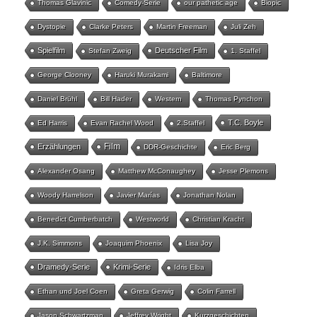
Thomas Glavinic
Comedy-Serie
our pathetic age
Biopic
Dystopie
Clarke Peters
Martin Freeman
Juli Zeh
Spielfilm
Deutscher Film
Stefan Zweig
1. Staffel
George Clooney
Haruki Murakami
Baltimore
Daniel Brühl
Bill Hader
Western
Thomas Pynchon
T.C. Boyle
Ed Harris
Evan Rachel Wood
2.Staffel
Film
Erzählungen
DDR-Geschichte
Eric Berg
Alexander Osang
Matthew McConaughey
Jesse Plemons
Woody Harrelson
Javier Marías
Jonathan Nolan
Benedict Cumberbatch
Westworld
Christian Kracht
J.K. Simmons
Joaquim Phoenix
Lisa Joy
Dramedy-Serie
Krimi-Serie
Idris Elba
Ethan und Joel Coen
Greta Gerwig
Colin Farrell
Jason Schwartzman
Jeffrey Wright
Kurzgeschichten