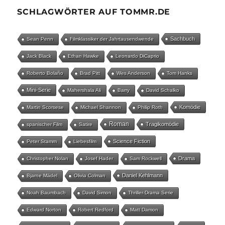
SCHLAGWÖRTER AUF TOMMR.DE
Sachbuch
Sean Penn
Filmklassiker der Jahrtausendwende
Jack Black
Ethan Hawke
Leonardo DiCaprio
Roberto Bolaño
Brad Pitt
Wes Anderson
Tom Hanks
Mini-Serie
Mahershala Ali
Barry
David Schalko
Komödie
Martin Scorsese
Michael Shannon
Philip Roth
Roman
Tragikomödie
spanischer Film
Satire
Science Fiction
Peter Stamm
Liebesfilm
Drama
Christopher Nolan
Josef Hader
Sam Rockwell
Daniel Kehlmann
Bjarne Mädel
Olivia Colman
Noah Baumbach
David Simon
Thriller-Drama Serie
Edward Norton
Robert Redford
Matt Damon