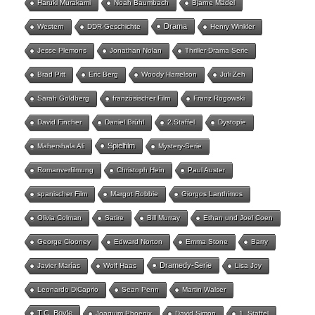
Haruki Murakami
Noah Baumbach
Bjarne Mädel
Drama
Western
DDR-Geschichte
Henry Winkler
Jesse Plemons
Jonathan Nolan
Thriller-Drama Serie
Brad Pitt
Eric Berg
Woody Harrelson
Juli Zeh
Sarah Goldberg
französischer Film
Franz Rogowski
David Fincher
Daniel Brühl
2.Staffel
Dystopie
Spielfilm
Mahershala Ali
Mystery-Serie
Romanverfilmung
Christoph Hein
Paul Auster
spanischer Film
Margot Robbie
Giorgos Lanthimos
Olivia Colman
Satire
Bill Murray
Ethan und Joel Coen
George Clooney
Edward Norton
Emma Stone
Barry
Dramedy-Serie
Javier Marías
Wolf Haas
Lisa Joy
Leonardo DiCaprio
Sean Penn
Martin Walser
T.C. Boyle
Joaquim Phoenix
David Simon
1. Staffel