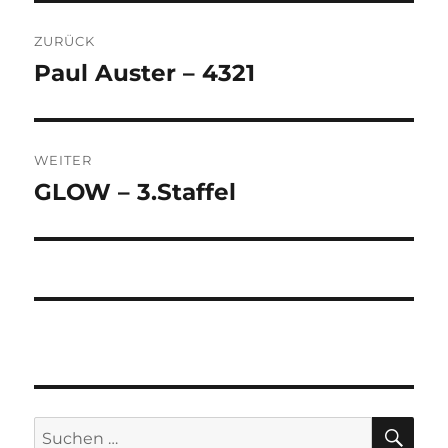
Beitragsnavigation
ZURÜCK
Paul Auster – 4321
Vorheriger
Beitrag:
WEITER
GLOW – 3.Staffel
Nächster
Beitrag:
SU
Suchen