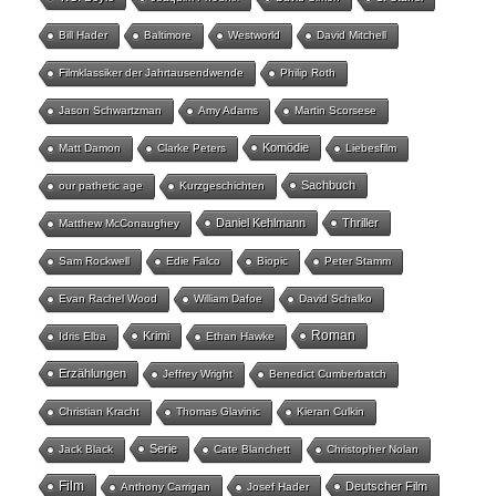
Bill Hader
Baltimore
Westworld
David Mitchell
Filmklassiker der Jahrtausendwende
Philip Roth
Jason Schwartzman
Amy Adams
Martin Scorsese
Komödie
Matt Damon
Clarke Peters
Liebesfilm
Sachbuch
our pathetic age
Kurzgeschichten
Daniel Kehlmann
Thriller
Matthew McConaughey
Sam Rockwell
Edie Falco
Biopic
Peter Stamm
Evan Rachel Wood
William Dafoe
David Schalko
Roman
Krimi
Idris Elba
Ethan Hawke
Erzählungen
Jeffrey Wright
Benedict Cumberbatch
Christian Kracht
Thomas Glavinic
Kieran Culkin
Serie
Jack Black
Cate Blanchett
Christopher Nolan
Film
Deutscher Film
Anthony Carrigan
Josef Hader