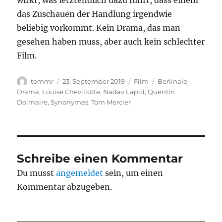
wirkt, was letztendlich dazu führt, dass einem
das Zuschauen der Handlung irgendwie
beliebig vorkommt. Kein Drama, das man
gesehen haben muss, aber auch kein schlechter
Film.
Autor
Veröffentlicht
Kategorien
Schlagwörter
tommr
23. September 2019
Film
Berlinale
,
am
Drama
,
Louise Chevillotte
,
Nadav Lapid
,
Quentin
Dolmaire
,
Synonymes
,
Tom Mercier
Schreibe einen Kommentar
Du musst
angemeldet
sein, um einen
Kommentar abzugeben.