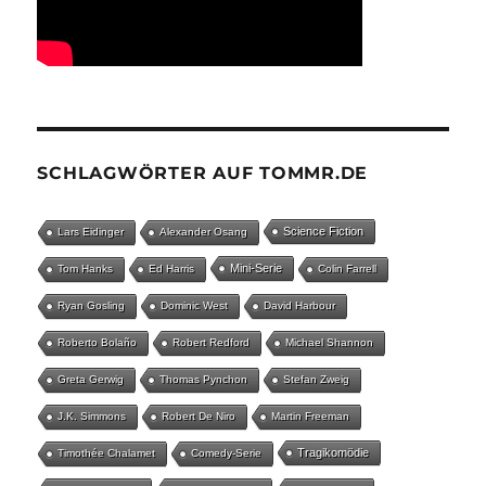
SCHLAGWÖRTER AUF TOMMR.DE
Science Fiction
Lars Eidinger
Alexander Osang
Mini-Serie
Tom Hanks
Ed Harris
Colin Farrell
Ryan Gosling
Dominic West
David Harbour
Roberto Bolaño
Robert Redford
Michael Shannon
Greta Gerwig
Thomas Pynchon
Stefan Zweig
J.K. Simmons
Robert De Niro
Martin Freeman
Tragikomödie
Timothée Chalamet
Comedy-Serie