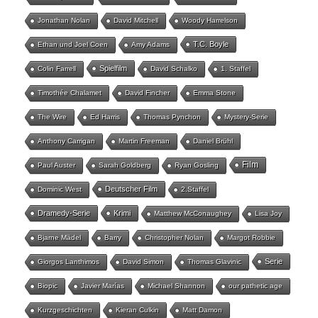
Jonathan Nolan
David Mitchell
Woody Harrelson
T.C. Boyle
Ethan und Joel Coen
Amy Adams
Spielfilm
Colin Farrell
David Schalko
1. Staffel
Timothée Chalamet
David Fincher
Emma Stone
The Wire
Ed Harris
Thomas Pynchon
Mystery-Serie
Anthony Carrigan
Martin Freeman
Daniel Brühl
Film
Paul Auster
Sarah Goldberg
Ryan Gosling
Deutscher Film
Dominic West
2.Staffel
Dramedy-Serie
Krimi
Matthew McConaughey
Lisa Joy
Bjarne Mädel
Barry
Christopher Nolan
Margot Robbie
Serie
Giorgos Lanthimos
David Simon
Thomas Glavinic
Biopic
Javier Marías
Michael Shannon
our pathetic age
Kurzgeschichten
Kieran Culkin
Matt Damon