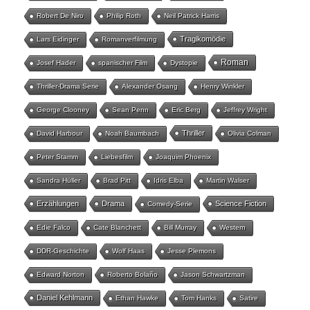
Robert De Niro
Philip Roth
Neil Patrick Harris
Tragikomödie
Lars Eidinger
Romanverfilmung
Roman
Josef Hader
spanischer Film
Dystopie
Thriller-Drama Serie
Alexander Osang
Henry Winkler
George Clooney
Sean Penn
Eric Berg
Jeffrey Wright
Thriller
David Harbour
Noah Baumbach
Olivia Colman
Peter Stamm
Liebesfilm
Joaquim Phoenix
Sandra Hüller
Brad Pitt
Idris Elba
Martin Walser
Erzählungen
Drama
Science Fiction
Comedy-Serie
Edie Falco
Cate Blanchett
Bill Murray
Western
DDR-Geschichte
Wolf Haas
Jesse Plemons
Edward Norton
Roberto Bolaño
Jason Schwartzman
Daniel Kehlmann
Ethan Hawke
Tom Hanks
Satire