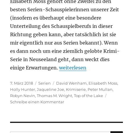
Elisabeth Moss gehört ohne Zweifel zu den
besten Serien-Schauspielerinnen unserer Zeit
(insofern es überhaupt eine besondere
Unterteilung des Schauspielberufs in dieser
Richtung geben kann, aber tatsächlich ist sie
mir eigentlich nur aus Serien bekannt). Wenn
es dann noch um eine ziemlich gelobte Krimi-
Serie in Neuseeland geht, dann weckt dies
„Top of the Lake“
einige Erwartungen.
weiterlesen
Veröffentlicht
Kategorien
Schlagwörter
7. März 2018
Serien
David Wenham
,
Elisabeth Moss
,
am
Holly Hunter
,
Jaqueline Joe
,
Krimiserie
,
Peter Mullan
,
Robyn Nevin
,
Thomas M. Wright
,
Top of the Lake
zu
Schreibe einen Kommentar
Top
of
the
Lake