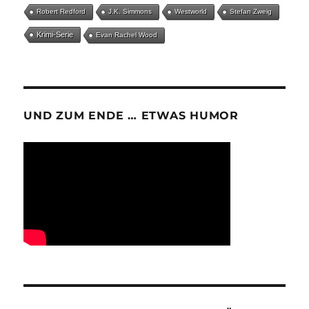
Robert Redford
J.K. Simmons
Westworld
Stefan Zweig
Krimi-Serie
Evan Rachel Wood
UND ZUM ENDE … ETWAS HUMOR