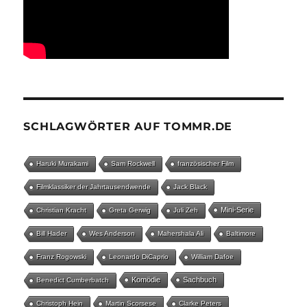
SCHLAGWÖRTER AUF TOMMR.DE
Haruki Murakami
Sam Rockwell
französischer Film
Filmklassiker der Jahrtausendwende
Jack Black
Mini-Serie
Christian Kracht
Greta Gerwig
Juli Zeh
Bill Hader
Wes Anderson
Mahershala Ali
Baltimore
Franz Rogowski
Leonardo DiCaprio
William Dafoe
Komödie
Sachbuch
Benedict Cumberbatch
Christoph Hein
Martin Scorsese
Clarke Peters