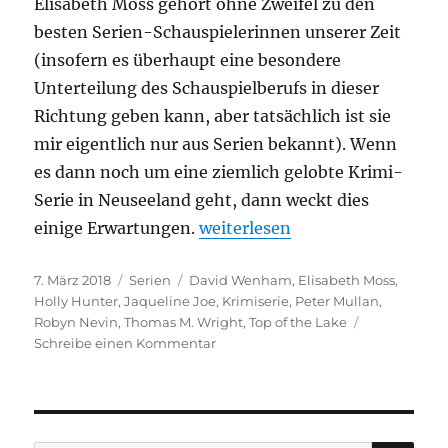
Elisabeth Moss gehört ohne Zweifel zu den
besten Serien-Schauspielerinnen unserer Zeit
(insofern es überhaupt eine besondere
Unterteilung des Schauspielberufs in dieser
Richtung geben kann, aber tatsächlich ist sie
mir eigentlich nur aus Serien bekannt). Wenn
es dann noch um eine ziemlich gelobte Krimi-
Serie in Neuseeland geht, dann weckt dies
„Top of the Lake“
einige Erwartungen.
weiterlesen
Veröffentlicht
Kategorien
Schlagwörter
7. März 2018
Serien
David Wenham
,
Elisabeth Moss
,
am
Holly Hunter
,
Jaqueline Joe
,
Krimiserie
,
Peter Mullan
,
Robyn Nevin
,
Thomas M. Wright
,
Top of the Lake
zu
Schreibe einen Kommentar
Top
of
the
Lake