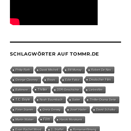
SCHLAGWÖRTER AUF TOMMR.DE
Philip Roth
David Mitchell
Bill Murray
Robert De Niro
Deutscher Film
George Clooney
Biopic
Edie Falco
Thriller
Baltimore
DDR-Geschichte
Liebesfilm
T.C. Boyle
Noah Baumbach
Satire
Thriller-Drama Serie
Peter Stamm
Greta Gerwig
Josef Hader
David Schalko
Film
Martin Walser
Haruki Murakami
Evan Rachel Wood
1. Staffel
Romanverfilmung