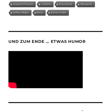
Joaquim Phoenix
2.Staffel
Amy Adams
Westworld
Jeffrey Wright
Barry
Kieran Culkin
UND ZUM ENDE … ETWAS HUMOR