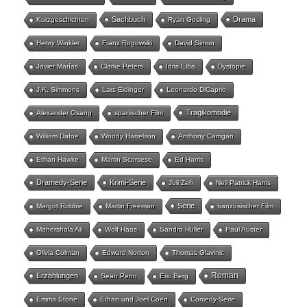
Sachbuch
Drama
Kurzgeschichten
Ryan Gosling
Henry Winkler
Franz Rogowski
David Simon
Javier Marías
Clarke Peters
Idris Elba
Dystopie
J.K. Simmons
Lars Eidinger
Leonardo DiCaprio
Tragikomödie
Alexander Osang
spanischer Film
William Dafoe
Woody Harrelson
Anthony Carrigan
Ethan Hawke
Martin Scorsese
Ed Harris
Dramedy-Serie
Krimi-Serie
Juli Zeh
Neil Patrick Harris
Serie
Margot Robbie
Martin Freeman
französischer Film
Mahershala Ali
Wolf Haas
Sandra Hüller
Paul Auster
Olivia Colman
Edward Norton
Thomas Glavinic
Roman
Erzählungen
Sean Penn
Eric Berg
Emma Stone
Ethan und Joel Coen
Comedy-Serie