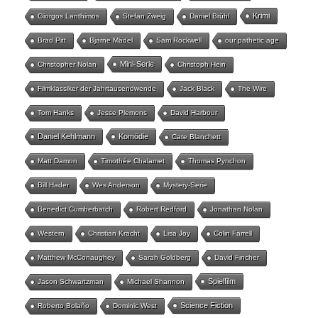
Krimi
Giorgos Lanthimos
Stefan Zweig
Daniel Brühl
Brad Pitt
Bjarne Mädel
Sam Rockwell
our pathetic age
Mini-Serie
Christopher Nolan
Christoph Hein
Filmklassiker der Jahrtausendwende
Jack Black
The Wire
Tom Hanks
Jesse Plemons
David Harbour
Daniel Kehlmann
Komödie
Cate Blanchett
Matt Damon
Timothée Chalamet
Thomas Pynchon
Bill Hader
Wes Anderson
Mystery-Serie
Benedict Cumberbatch
Robert Redford
Jonathan Nolan
Western
Christian Kracht
Lisa Joy
Colin Farrell
Matthew McConaughey
Sarah Goldberg
David Fincher
Spielfilm
Jason Schwartzman
Michael Shannon
Science Fiction
Roberto Bolaño
Dominic West