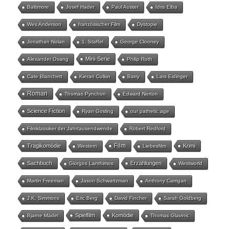
Baltimore
Josef Hader
Paul Auster
Idris Elba
Wes Anderson
französischer Film
Dystopie
Jonathan Nolan
1. Staffel
George Clooney
Mini-Serie
Alexander Osang
Philip Roth
Cate Blanchett
Kieran Culkin
Barry
Lars Eidinger
Roman
Thomas Pynchon
Edward Norton
Science Fiction
Ryan Gosling
our pathetic age
Filmklassiker der Jahrtausendwende
Robert Redford
Film
Tragikomödie
Krimi
Western
Liebesfilm
Sachbuch
Erzählungen
Giorgos Lanthimos
Westworld
Martin Freeman
Jason Schwartzman
Anthony Carrigan
J.K. Simmons
Eric Berg
David Fincher
Sarah Goldberg
Spielfilm
Komödie
Bjarne Mädel
Thomas Glavinic