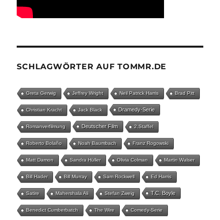
SCHLAGWÖRTER AUF TOMMR.DE
Greta Gerwig
Jeffrey Wright
Neil Patrick Harris
Brad Pitt
Dramedy-Serie
Christian Kracht
Jack Black
Deutscher Film
Romanverfilmung
2.Staffel
Roberto Bolaño
Noah Baumbach
Franz Rogowski
Matt Damon
Sandra Hüller
Olivia Colman
Martin Walser
Bill Hader
Bill Murray
Sam Rockwell
Ed Harris
T.C. Boyle
Satire
Mahershala Ali
Stefan Zweig
Benedict Cumberbatch
The Wire
Comedy-Serie