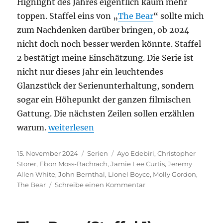
Highlight des Jahres eigentlich kaum mehr
toppen. Staffel eins von „
The Bear
“ sollte mich
zum Nachdenken darüber bringen, ob 2024
nicht doch noch besser werden könnte. Staffel
2 bestätigt meine Einschätzung. Die Serie ist
nicht nur dieses Jahr ein leuchtendes
Glanzstück der Serienunterhaltung, sondern
sogar ein Höhepunkt der ganzen filmischen
Gattung. Die nächsten Zeilen sollen erzählen
„The Bear – Staffel 2“
warum.
weiterlesen
Veröffentlicht
Kategorien
Schlagwörter
15. November 2024
Serien
Ayo Edebiri
,
Christopher
am
Storer
,
Ebon Moss-Bachrach
,
Jamie Lee Curtis
,
Jeremy
Allen White
,
John Bernthal
,
Lionel Boyce
,
Molly Gordon
,
zu
The Bear
Schreibe einen Kommentar
The
Bear
–