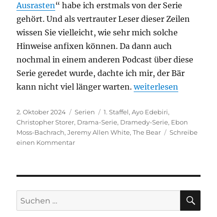
Ausrasten
“ habe ich erstmals von der Serie
gehört. Und als vertrauter Leser dieser Zeilen
wissen Sie vielleicht, wie sehr mich solche
Hinweise anfixen können. Da dann auch
nochmal in einem anderen Podcast über diese
Serie geredet wurde, dachte ich mir, der Bär
„The Bear (Staffel 1)
kann nicht viel länger warten.
weiterlesen
Veröffentlicht
Kategorien
Schlagwörter
2. Oktober 2024
Serien
1. Staffel
,
Ayo Edebiri
,
am
Christopher Storer
,
Drama-Serie
,
Dramedy-Serie
,
Ebon
Moss-Bachrach
,
Jeremy Allen White
,
The Bear
Schreibe
zu
einen Kommentar
The
Bear
(Staffel
1)
SU
Suchen
nach: