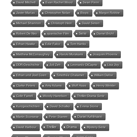
David Mitchell
Evan Rachel Wood
Sean Penn
Javier Marías
Christopher Nolan
Biopic
Margot Robbie
Michael Shannon
Christoph Hein
David Simon
Serie
Robert De Niro
spanischer Film
Daniel Brühl
Ethan Hawke
Edie Falco
Tom Hanks
Matthew McConaughey
Haruki Murakami
Joaquim Phoenix
DDR-Geschichte
Juli Zeh
Leonardo DiCaprio
Lisa Joy
Ethan und Joel Coen
Timothée Chalamet
William Dafoe
Clarke Peters
Amy Adams
Wolf Haas
Henry Winkler
Colin Farrell
Woody Harrelson
Thriller-Drama Serie
Kurzgeschichten
David Schalko
Emma Stone
Daniel Kehlmann
Martin Scorsese
Peter Stamm
Thriller
Drama
David Harbour
Mystery-Serie