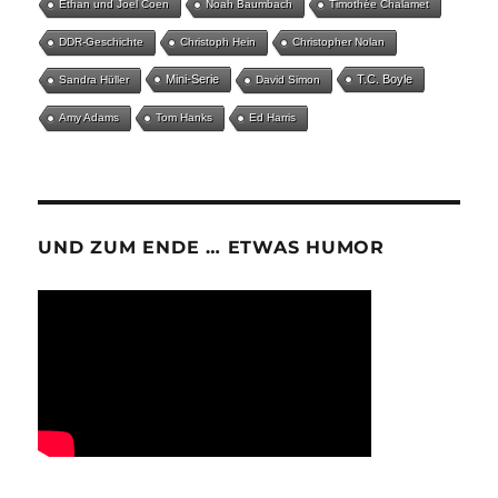
Ethan und Joel Coen
Noah Baumbach
Timothée Chalamet
DDR-Geschichte
Christoph Hein
Christopher Nolan
Mini-Serie
T.C. Boyle
Sandra Hüller
David Simon
Amy Adams
Tom Hanks
Ed Harris
UND ZUM ENDE … ETWAS HUMOR