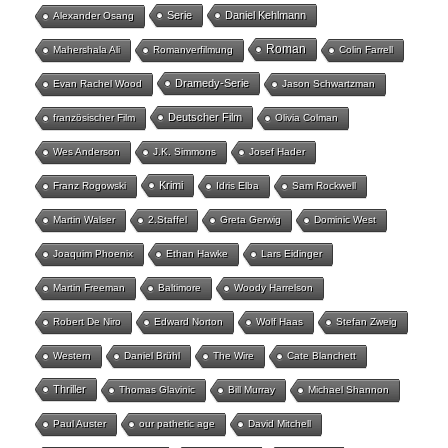
Serie
Daniel Kehlmann
Alexander Osang
Roman
Mahershala Ali
Romanverfilmung
Colin Farrell
Dramedy-Serie
Evan Rachel Wood
Jason Schwartzman
Deutscher Film
französischer Film
Olivia Colman
Wes Anderson
J.K. Simmons
Josef Hader
Krimi
Franz Rogowski
Idris Elba
Sam Rockwell
Martin Walser
2.Staffel
Greta Gerwig
Dominic West
Joaquim Phoenix
Ethan Hawke
Lars Eidinger
Martin Freeman
Baltimore
Woody Harrelson
Robert De Niro
Edward Norton
Wolf Haas
Stefan Zweig
Western
Daniel Brühl
The Wire
Cate Blanchett
Thriller
Thomas Glavinic
Bill Murray
Michael Shannon
Paul Auster
our pathetic age
David Mitchell