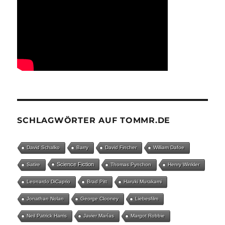
SCHLAGWÖRTER AUF TOMMR.DE
David Schalko
Barry
David Fincher
William Dafoe
Science Fiction
Satire
Thomas Pynchon
Henry Winkler
Leonardo DiCaprio
Brad Pitt
Haruki Murakami
Jonathan Nolan
George Clooney
Liebesfilm
Neil Patrick Harris
Javier Marías
Margot Robbie