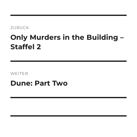
Beitragsnavigation
ZURÜCK
Only Murders in the Building –
Vorheriger
Beitrag:
Staffel 2
WEITER
Dune: Part Two
Nächster
Beitrag: