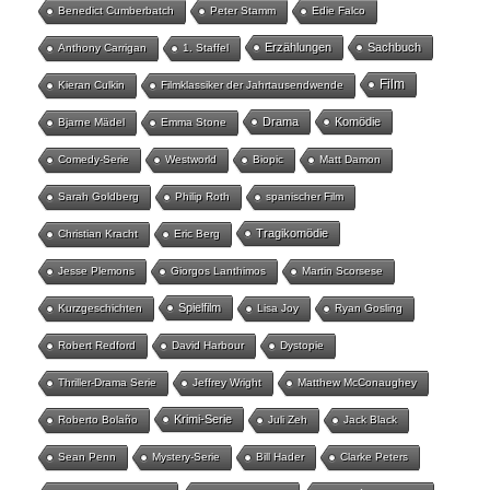
Benedict Cumberbatch
Peter Stamm
Edie Falco
Erzählungen
Sachbuch
Anthony Carrigan
1. Staffel
Film
Kieran Culkin
Filmklassiker der Jahrtausendwende
Drama
Komödie
Bjarne Mädel
Emma Stone
Comedy-Serie
Westworld
Biopic
Matt Damon
Sarah Goldberg
Philip Roth
spanischer Film
Tragikomödie
Christian Kracht
Eric Berg
Jesse Plemons
Giorgos Lanthimos
Martin Scorsese
Spielfilm
Kurzgeschichten
Lisa Joy
Ryan Gosling
Robert Redford
David Harbour
Dystopie
Thriller-Drama Serie
Jeffrey Wright
Matthew McConaughey
Krimi-Serie
Roberto Bolaño
Juli Zeh
Jack Black
Sean Penn
Mystery-Serie
Bill Hader
Clarke Peters