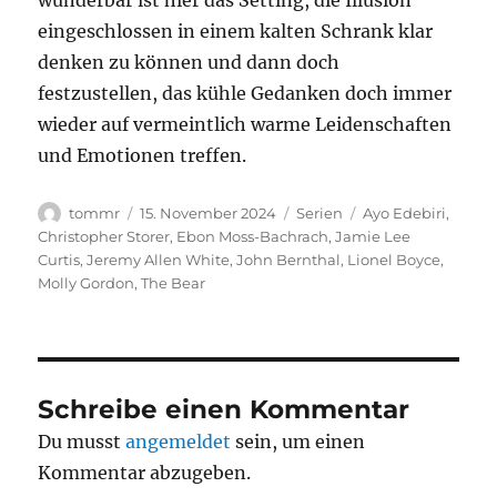
wunderbar ist hier das Setting, die Illusion
eingeschlossen in einem kalten Schrank klar
denken zu können und dann doch
festzustellen, das kühle Gedanken doch immer
wieder auf vermeintlich warme Leidenschaften
und Emotionen treffen.
Autor
Veröffentlicht
Kategorien
Schlagwörter
tommr
15. November 2024
Serien
Ayo Edebiri
,
am
Christopher Storer
,
Ebon Moss-Bachrach
,
Jamie Lee
Curtis
,
Jeremy Allen White
,
John Bernthal
,
Lionel Boyce
,
Molly Gordon
,
The Bear
Schreibe einen Kommentar
Du musst
angemeldet
sein, um einen
Kommentar abzugeben.