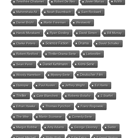
Krimi
Timothée Chalamet
Robert De Niro
Javier Marías
Mahershala Ali
Noah Baumbach
Sam Rockwell
Daniel Brühl
Martin Freeman
Westworld
Haruki Murakami
Ryan Gosling
David Simon
Bill Murray
Science Fiction
Drama
Clarke Peters
David Schalko
Robert Redford
Thriller-Drama Serie
Liebesfilm
Daniel Kehlmann
Krimi-Serie
Sean Penn
Deutscher Film
Woody Harrelson
Mystery-Serie
Dystopie
Paul Auster
Jeffrey Wright
Ed Harris
Thriller
Cate Blanchett
Roberto Bolaño
2.Staffel
Ethan Hawke
Thomas Pynchon
Franz Rogowski
The Wire
Martin Scorsese
Comedy-Serie
Margot Robbie
Amy Adams
George Clooney
Satire
David Mitchell
Philip Roth
Edie Falco
Edward Norton