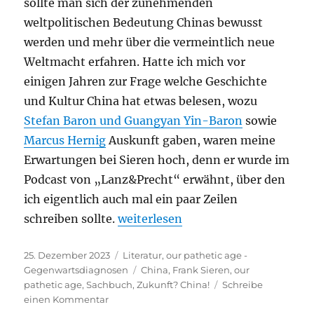
sollte man sich der zunehmenden
weltpolitischen Bedeutung Chinas bewusst
werden und mehr über die vermeintlich neue
Weltmacht erfahren. Hatte ich mich vor
einigen Jahren zur Frage welche Geschichte
und Kultur China hat etwas belesen, wozu
Stefan Baron und Guangyan Yin-Baron
sowie
Marcus Hernig
Auskunft gaben, waren meine
Erwartungen bei Sieren hoch, denn er wurde im
Podcast von „Lanz&Precht“ erwähnt, über den
ich eigentlich auch mal ein paar Zeilen
„Frank Sieren – Zukunft? China! Wi
schreiben sollte.
weiterlesen
Veröffentlicht
Kategorien
25. Dezember 2023
Literatur
,
our pathetic age -
am
Schlagwörter
Gegenwartsdiagnosen
China
,
Frank Sieren
,
our
pathetic age
,
Sachbuch
,
Zukunft? China!
Schreibe
zu
einen Kommentar
Frank