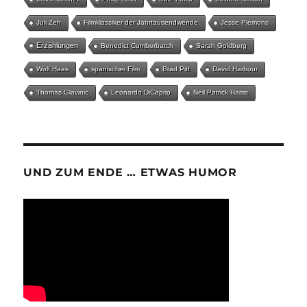
Juli Zeh
Filmklassiker der Jahrtausendwende
Jesse Plemons
Erzählungen
Benedict Cumberbatch
Sarah Goldberg
Wolf Haas
spanischer Film
Brad Pitt
David Harbour
Thomas Glavinic
Leonardo DiCaprio
Neil Patrick Harris
UND ZUM ENDE … ETWAS HUMOR