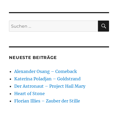
Sieren
–
Zukunft?
China!
SU
Suchen
Wie
nach:
die
neue
Supermacht
unser
Leben,
NEUESTE BEITRÄGE
unsere
Politik
Alexander Osang – Comeback
und
insere
Katerina Poladjan – Goldstrand
Wirtschaft
Der Astronaut – Project Hail Mary
verändert
Heart of Stone
Florian Illies – Zauber der Stille