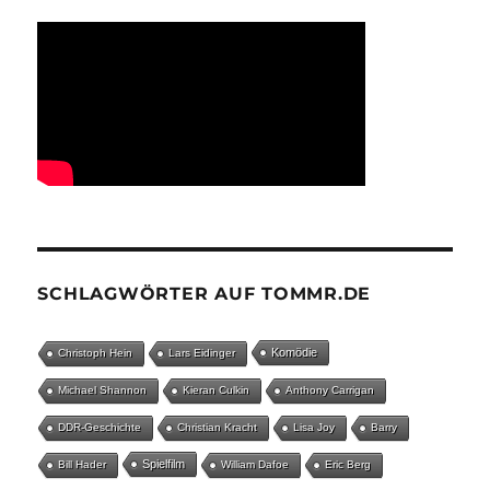
SCHLAGWÖRTER AUF TOMMR.DE
Komödie
Christoph Hein
Lars Eidinger
Michael Shannon
Kieran Culkin
Anthony Carrigan
DDR-Geschichte
Christian Kracht
Lisa Joy
Barry
Spielfilm
Bill Hader
William Dafoe
Eric Berg