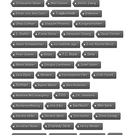
Christopher Nolan
Matt Damon
Stefan Zweig
Tragikomödie
Ethan und Joel Coen
Baltimore
Olivia Colman
Joaquim Phoenix
Kurzgeschichten
1. Staffel
Emma Stone
Alexander Osang
David Fincher
Jason Schwartzman
our pathetic age
Evan Rachel Wood
T.C. Boyle
Serie
Peter Stamm
Biopic
Martin Walser
Giorgos Lanthimos
Josef Hader
Jack Black
Western
französischer Film
Colin Farrell
Roman
Bjarne Mädel
Wes Anderson
Film
Matthew McConaughey
J.K. Simmons
Sachbuch
Mini-Serie
Romanverfilmung
Idris Elba
Sandra Hüller
Dominic West
Tom Hanks
Greta Gerwig
Dramedy-Serie
Jonathan Nolan
Henry Winkler