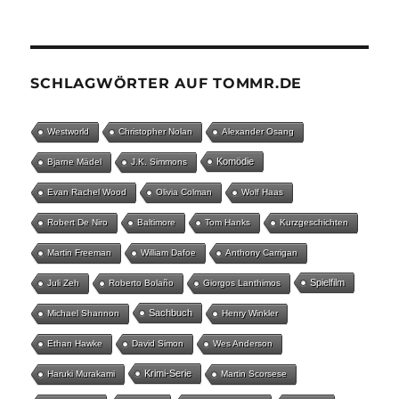
SCHLAGWÖRTER AUF TOMMR.DE
Westworld
Christopher Nolan
Alexander Osang
Komödie
Bjarne Mädel
J.K. Simmons
Evan Rachel Wood
Olivia Colman
Wolf Haas
Robert De Niro
Baltimore
Tom Hanks
Kurzgeschichten
Martin Freeman
William Dafoe
Anthony Carrigan
Spielfilm
Juli Zeh
Roberto Bolaño
Giorgos Lanthimos
Sachbuch
Michael Shannon
Henry Winkler
Ethan Hawke
David Simon
Wes Anderson
Krimi-Serie
Haruki Murakami
Martin Scorsese