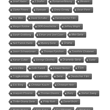
Josef Hader
2.Staffel
Romanverfilmung
Western
Clarke Peters
Dystopie
Greta Gerwig
Sean Penn
The Wire
David Schalko
französischer Film
Margot Robbie
DDR-Geschichte
Jeffrey Wright
Mini-Serie
Sarah Goldberg
Ethan und Joel Coen
Drama
Neil Patrick Harris
Mystery-Serie
Jason Schwartzman
Thomas Pynchon
Timothée Chalamet
Dramedy-Serie
Kieran Culkin
George Clooney
Satire
Film
Idris Elba
Colin Farrell
Edward Norton
Tragikomödie
Serie
Deutscher Film
Liebesfilm
Eric Berg
Christian Kracht
Christoph Hein
Joaquim Phoenix
Thomas Glavinic
Barry
Stefan Zweig
Thriller-Drama Serie
Philip Roth
Daniel Brühl
Erzählungen
Martin Walser
Edie Falco
Bill Hader