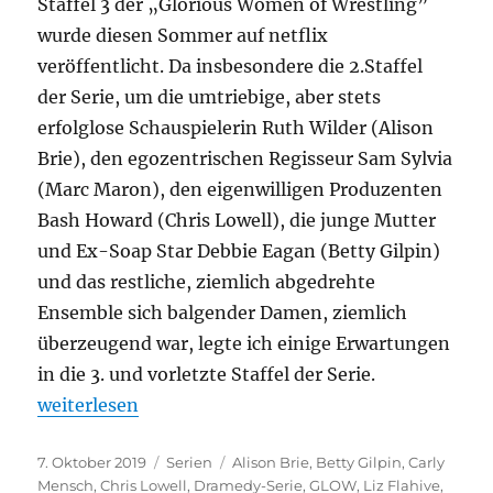
Staffel 3 der „Glorious Women of Wrestling”
wurde diesen Sommer auf netflix
veröffentlicht. Da insbesondere die 2.Staffel
der Serie, um die umtriebige, aber stets
erfolglose Schauspielerin Ruth Wilder (Alison
Brie), den egozentrischen Regisseur Sam Sylvia
(Marc Maron), den eigenwilligen Produzenten
Bash Howard (Chris Lowell), die junge Mutter
und Ex-Soap Star Debbie Eagan (Betty Gilpin)
und das restliche, ziemlich abgedrehte
Ensemble sich balgender Damen, ziemlich
überzeugend war, legte ich einige Erwartungen
in die 3. und vorletzte Staffel der Serie.
„GLOW – 3.Staffel“
weiterlesen
Veröffentlicht
Kategorien
Schlagwörter
7. Oktober 2019
Serien
Alison Brie
,
Betty Gilpin
,
Carly
am
Mensch
,
Chris Lowell
,
Dramedy-Serie
,
GLOW
,
Liz Flahive
,