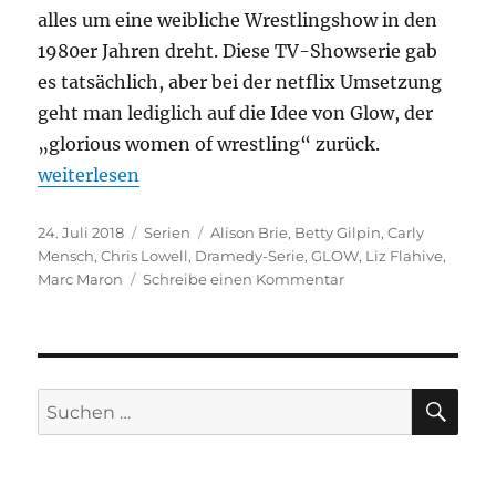
alles um eine weibliche Wrestlingshow in den
1980er Jahren dreht. Diese TV-Showserie gab
es tatsächlich, aber bei der netflix Umsetzung
geht man lediglich auf die Idee von Glow, der
„glorious women of wrestling“ zurück.
„GLOW“
weiterlesen
Veröffentlicht
Kategorien
Schlagwörter
24. Juli 2018
Serien
Alison Brie
,
Betty Gilpin
,
Carly
am
Mensch
,
Chris Lowell
,
Dramedy-Serie
,
GLOW
,
Liz Flahive
,
zu
Marc Maron
Schreibe einen Kommentar
GLOW
SU
Suchen
nach: