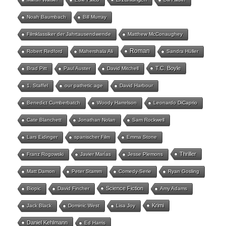
Noah Baumbach
Bill Murray
Filmklassiker der Jahrtausendwende
Matthew McConaughey
Roman
Robert Redford
Mahershala Ali
Sandra Hüller
T.C. Boyle
Brad Pitt
Paul Auster
David Mitchell
1. Staffel
our pathetic age
David Harbour
Benedict Cumberbatch
Woody Harrelson
Leonardo DiCaprio
Cate Blanchett
Jonathan Nolan
Sam Rockwell
Lars Eidinger
spanischer Film
Emma Stone
Thriller
Franz Rogowski
Javier Marías
Jesse Plemons
Matt Damon
Peter Stamm
Comedy-Serie
Ryan Gosling
Science Fiction
Biopic
David Fincher
Amy Adams
Krimi
Jack Black
Dominic West
Lisa Joy
Daniel Kehlmann
Ed Harris