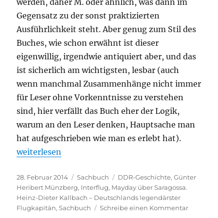
werden, daher M. oder ähnlich, was dann im
Gegensatz zu der sonst praktizierten
Ausführlichkeit steht. Aber genug zum Stil des
Buches, wie schon erwähnt ist dieser
eigenwillig, irgendwie antiquiert aber, und das
ist sicherlich am wichtigsten, lesbar (auch
wenn manchmal Zusammenhänge nicht immer
für Leser ohne Vorkenntnisse zu verstehen
sind, hier verfällt das Buch eher der Logik,
warum an den Leser denken, Hauptsache man
hat aufgeschrieben wie man es erlebt hat).
„Günter Heribert Münzberg – Mayday über Saragoss
weiterlesen
Veröffentlicht
Kategorien
Schlagwörter
28. Februar 2014
Sachbuch
DDR-Geschichte
,
Günter
am
Heribert Münzberg
,
Interflug
,
Mayday über Saragossa.
Heinz-Dieter Kallbach – Deutschlands legendärster
zu
Flugkapitän
,
Sachbuch
Schreibe einen Kommentar
Günter