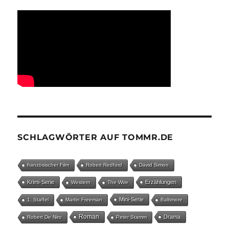
SCHLAGWÖRTER AUF TOMMR.DE
französischer Film
Robert Redford
David Simon
Krimi-Serie
Erzählungen
Western
The Wire
Mini-Serie
1. Staffel
Martin Freeman
Baltimore
Roman
Drama
Robert De Niro
Peter Stamm