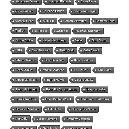
Alexander Osang
Joaquim Phoenix
Sean Penn
Science Fiction
Olivia Colman
our pathetic age
Spielfilm
Mystery-Serie
Romanverfilmung
Comedy-Serie
Thriller
Bill Hader
2.Staffel
Michael Shannon
Daniel Kehlmann
Serie
Kieran Culkin
Paul Auster
Film
Sam Rockwell
Philip Roth
Colin Farrell
Edward Norton
Cate Blanchett
David Harbour
T.C. Boyle
Henry Winkler
Martin Scorsese
Wolf Haas
Kurzgeschichten
Ethan Hawke
David Schalko
Tragikomödie
Sarah Goldberg
Benedict Cumberbatch
spanischer Film
Evan Rachel Wood
Ethan und Joel Coen
Thomas Pynchon
Edie Falco
Christopher Nolan
Komödie
Jesse Plemons
Anthony Carrigan
Sachbuch
J.K. Simmons
DDR-Geschichte