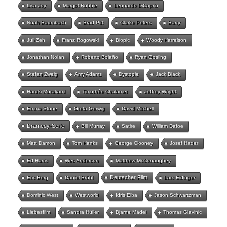
Lisa Joy
Margot Robbie
Leonardo DiCaprio
Noah Baumbach
Brad Pitt
Clarke Peters
Barry
Juli Zeh
Franz Rogowski
Biopic
Woody Harrelson
Jonathan Nolan
Roberto Bolaño
Ryan Gosling
Stefan Zweig
Amy Adams
Dystopie
Jack Black
Haruki Murakami
Timothée Chalamet
Jeffrey Wright
Emma Stone
Greta Gerwig
David Mitchell
Dramedy-Serie
Bill Murray
Satire
William Dafoe
Matt Damon
Tom Hanks
George Clooney
Josef Hader
Ed Harris
Wes Anderson
Matthew McConaughey
Deutscher Film
Eric Berg
Daniel Brühl
Lars Eidinger
Dominic West
Westworld
Idris Elba
Jason Schwartzman
Liebesfilm
Sandra Hüller
Bjarne Mädel
Thomas Glavinic