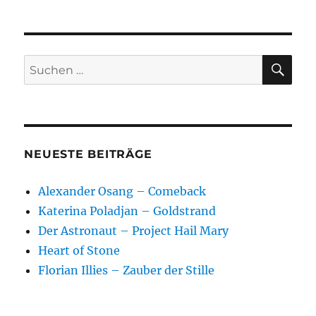
Heribert
Münzber
–
Mayday
SU
Suchen
über
nach:
Saragossa
Heinz-
Dieter
Kallbach
–
NEUESTE BEITRÄGE
Deutschl
legendär
Alexander Osang – Comeback
Flugkapi
Katerina Poladjan – Goldstrand
Der Astronaut – Project Hail Mary
Heart of Stone
Florian Illies – Zauber der Stille