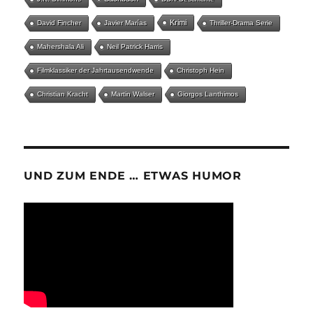
Krimi
David Fincher
Javier Marías
Thriller-Drama Serie
Mahershala Ali
Neil Patrick Harris
Filmklassiker der Jahrtausendwende
Christoph Hein
Christian Kracht
Martin Walser
Giorgos Lanthimos
UND ZUM ENDE … ETWAS HUMOR