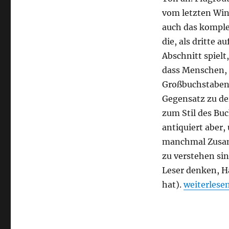
vom letzten Wink
auch das komple
die, als dritte 
Abschnitt spielt
dass Menschen, 
Großbuchstaben 
Gegensatz zu der
zum Stil des Buc
antiquiert aber,
manchmal Zusam
zu verstehen sin
Leser denken, H
„Günter He
hat).
weiterlese