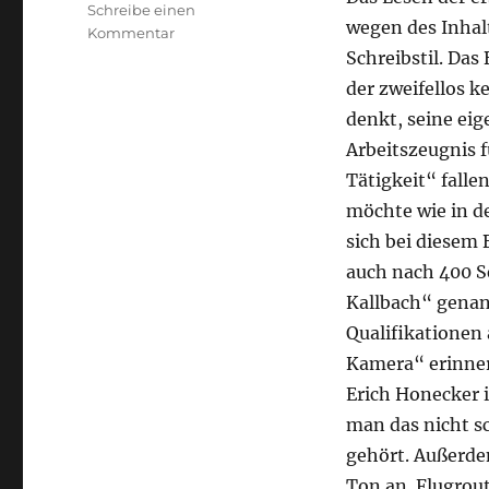
Schreibe einen
wegen des Inhal
zu
Kommentar
Günter
Schreibstil. Da
Heribert
der zweifellos k
Münzberg
denkt, seine eig
–
Mayday
Arbeitszeugnis f
über
Tätigkeit“ fall
Saragossa.
möchte wie in de
Heinz-
Dieter
sich bei diesem
Kallbach
auch nach 400 S
–
Kallbach“ genan
Deutschlands
legendärster
Qualifikationen 
Flugkapitän
Kamera“ erinnert
Erich Honecker 
man das nicht sc
gehört. Außerdem
Ton an. Flugrou