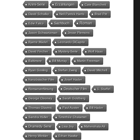
Krimi-Serie
Erzählungen
Cate Blanchett
David Schalko
Neil Patrick Harris
Brad Pitt
Roman
Sachbuch
Edie Falco
Jason Schwartzman
Jesse Plemons
Bjarne Mädel
Leonardo DiCaprio
David Fincher
Mystery-Serie
Wolf Haas
Baltimore
Bill Murray
Martin Freeman
Ryan Gosling
Stefan Zweig
David Mitchell
französischer Film
Josef Hader
Deutscher Film
Romanverfilmung
1. Staffel
George Clooney
Sarah Goldberg
Thomas Glavinic
Paul Auster
Bill Hader
Sandra Hüller
Timothée Chalamet
Dramedy-Serie
Lisa Joy
Mahershala Ali
Henry Winkler
Ethan Hawke