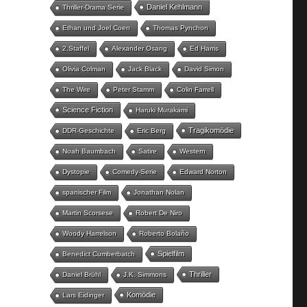
Daniel Kehlmann
Thriller-Drama Serie
Ethan und Joel Coen
Thomas Pynchon
2.Staffel
Alexander Osang
Ed Harris
Olivia Colman
Jack Black
David Simon
The Wire
Peter Stamm
Colin Farrell
Science Fiction
Haruki Murakami
Tragikomödie
DDR-Geschichte
Eric Berg
Noah Baumbach
Satire
Western
Dystopie
Comedy-Serie
Edward Norton
spanischer Film
Jonathan Nolan
Martin Scorsese
Robert De Niro
Woody Harrelson
Roberto Bolaño
Spielfilm
Benedict Cumberbatch
Thriller
Daniel Brühl
J.K. Simmons
Komödie
Lars Eidinger