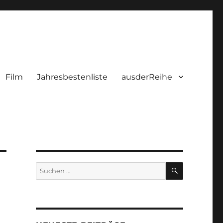
Film
Jahresbestenliste
ausderReihe
SUCHEN
Suchen
nach: