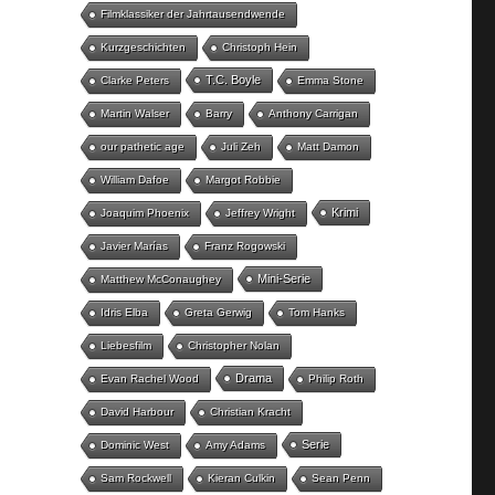
Filmklassiker der Jahrtausendwende
Kurzgeschichten
Christoph Hein
T.C. Boyle
Clarke Peters
Emma Stone
Martin Walser
Barry
Anthony Carrigan
our pathetic age
Juli Zeh
Matt Damon
William Dafoe
Margot Robbie
Krimi
Joaquim Phoenix
Jeffrey Wright
Javier Marías
Franz Rogowski
Mini-Serie
Matthew McConaughey
Idris Elba
Greta Gerwig
Tom Hanks
Liebesfilm
Christopher Nolan
Drama
Evan Rachel Wood
Philip Roth
David Harbour
Christian Kracht
Serie
Dominic West
Amy Adams
Sam Rockwell
Kieran Culkin
Sean Penn