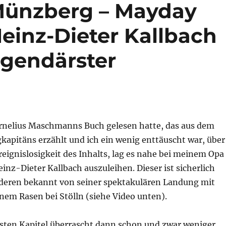
Münzberg – Mayday
einz-Dieter Kallbach
egendärster
nelius Maschmanns Buch gelesen hatte, das aus dem
kapitäns erzählt und ich ein wenig enttäuscht war, über
Ereignislosigkeit des Inhalts, lag es nahe bei meinem Opa
inz-Dieter Kallbach auszuleihen. Dieser ist sicherlich
deren bekannt von seiner spektakulären Landung mit
inem Rasen bei Stölln (siehe Video unten).
rsten Kapitel überrascht dann schon und zwar weniger