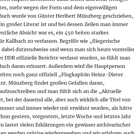
tes, mehr wegen der Form und dem eigenwilligen
s Buch wurde von Günter Heribert Münzberg geschrieben,
ein großer Literat ist und bei dessen Zeilen man immer
entliche Absicht war es, ein 450 Seiten starkes
ür Kallbach zu verfassen. Begriffe wie „fliegerische
en dabei dutzendweise und wenn man sich heute vorstelle
r DDR offizielle Berichte verfasst wurden, so fühlt man
 Buch daran erinnert. Außerdem wird die Hauptperson
eiten noch ganz offiziell „Flugkapitän Heinz-Dieter
nt. Münzberg findet großen Gefallen daran,
aufzuschreiben und man fühlt sich an die „Aktuelle
, bei der dauernd alle, aber auch wirklich alle Titel von
immer und immer wieder mit erwähnt wurden, als hätte
hon gestern, vorgestern, letzte Woche und letztes Jahr
 lastet vielen Erklärungen ein gewisser archivarischer
ten werden präzise wiedergegeben und wir erfahren auc