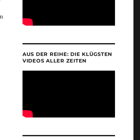
nn
AUS DER REIHE: DIE KLÜGSTEN
VIDEOS ALLER ZEITEN
 Kallbach – Deutschlands legendärster Flugkapitän“