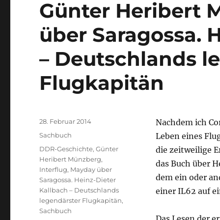
Günter Heribert 
über Saragossa. H
– Deutschlands l
Flugkapitän
Veröffentlicht
28. Februar 2014
Nachdem ich Cor
am
Kategorien
Sachbuch
Leben eines Flug
Schlagwörter
DDR-Geschichte
,
Günter
die zeitweilige 
Heribert Münzberg
,
das Buch über He
Interflug
,
Mayday über
dem ein oder an
Saragossa. Heinz-Dieter
Kallbach – Deutschlands
einer IL62 auf e
legendärster Flugkapitän
,
Sachbuch
Das Lesen der e