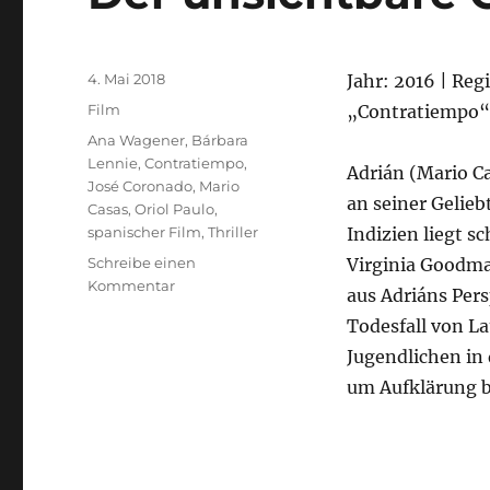
Veröffentlicht
4. Mai 2018
Jahr: 2016 | Regi
am
Kategorien
Film
„Contratiempo“ 
Schlagwörter
Ana Wagener
,
Bárbara
Lennie
,
Contratiempo
,
Adrián (Mario C
José Coronado
,
Mario
an seiner Gelieb
Casas
,
Oriol Paulo
,
spanischer Film
,
Thriller
Indizien liegt s
Schreibe einen
Virginia Goodma
zu
Kommentar
aus Adriáns Persp
Der
Todesfall von L
unsichtbare
Gast
Jugendlichen in
um Aufklärung b