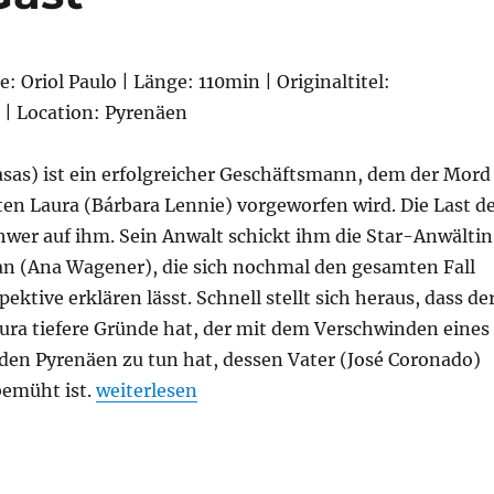
e: Oriol Paulo | Länge: 110min | Originaltitel:
| Location: Pyrenäen
asas) ist ein erfolgreicher Geschäftsmann, dem der Mord
ten Laura (Bárbara Lennie) vorgeworfen wird. Die Last d
chwer auf ihm. Sein Anwalt schickt ihm die Star-Anwältin
n (Ana Wagener), die sich nochmal den gesamten Fall
ektive erklären lässt. Schnell stellt sich heraus, dass de
aura tiefere Gründe hat, der mit dem Verschwinden eines
 den Pyrenäen zu tun hat, dessen Vater (José Coronado)
„Der unsichtbare Gast“
emüht ist.
weiterlesen