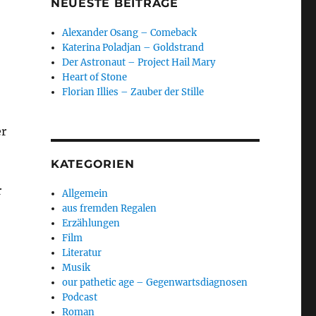
NEUESTE BEITRÄGE
Alexander Osang – Comeback
Katerina Poladjan – Goldstrand
Der Astronaut – Project Hail Mary
Heart of Stone
Florian Illies – Zauber der Stille
er
KATEGORIEN
r
Allgemein
aus fremden Regalen
Erzählungen
Film
Literatur
Musik
our pathetic age – Gegenwartsdiagnosen
Podcast
Roman