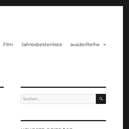
Film
Jahresbestenliste
ausderReihe
SUCHEN
Suchen
nach: