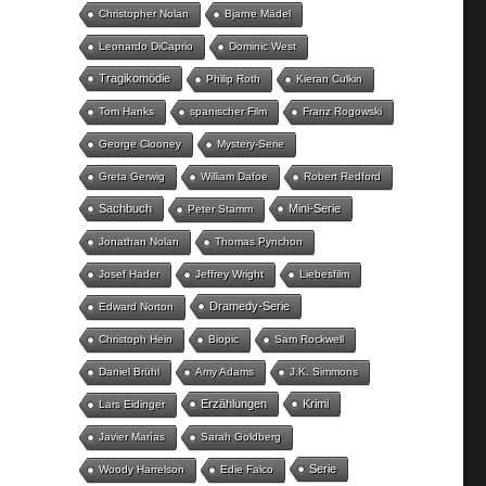
Christopher Nolan
Bjarne Mädel
Leonardo DiCaprio
Dominic West
Tragikomödie
Philip Roth
Kieran Culkin
Tom Hanks
spanischer Film
Franz Rogowski
George Clooney
Mystery-Serie
Greta Gerwig
William Dafoe
Robert Redford
Sachbuch
Mini-Serie
Peter Stamm
Jonathan Nolan
Thomas Pynchon
Josef Hader
Jeffrey Wright
Liebesfilm
Dramedy-Serie
Edward Norton
Christoph Hein
Biopic
Sam Rockwell
Daniel Brühl
Amy Adams
J.K. Simmons
Erzählungen
Krimi
Lars Eidinger
Javier Marías
Sarah Goldberg
Serie
Woody Harrelson
Edie Falco