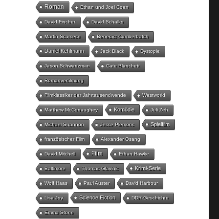
Roman
Ethan und Joel Coen
David Fincher
David Schalko
Martin Scorsese
Benedict Cumberbatch
Daniel Kehlmann
Jack Black
Dystopie
Jason Schwartzman
Cate Blanchett
Romanverfilmung
Filmklassiker der Jahrtausendwende
Westworld
Komödie
Matthew McConaughey
Juli Zeh
Spielfilm
Michael Shannon
Jesse Plemons
französischer Film
Alexander Osang
Film
David Mitchell
Ethan Hawke
Krimi-Serie
Baltimore
Thomas Glavinic
Wolf Haas
Paul Auster
David Harbour
Science Fiction
Lisa Joy
DDR-Geschichte
Emma Stone