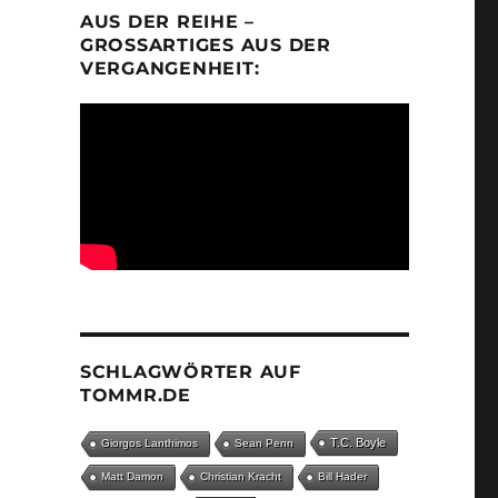
AUS DER REIHE –
GROSSARTIGES AUS DER V
ERGANGENHEIT:
SCHLAGWÖRTER AUF
TOMMR.DE
T.C. Boyle
Giorgos Lanthimos
Sean Penn
Matt Damon
Christian Kracht
Bill Hader