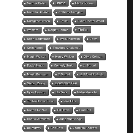
Drama
Sandra Hüller
Clarke Peters
Roberto Bolaño
Anthony Carrigan
Kurzgeschichten
Satire
Evan Rachel Wood
Thriller
Western
Margot Robbie
Noah Baumbach
Wes Anderson
Barry
Colin Farrell
Timothée Chalamet
Martin Walser
Henry Winkler
Olivia Colman
David Simon
Comedy-Serie
1. Staffel
Martin Freeman
2.Staffel
Neil Patrick Harris
Deutscher Film
Stefan Zweig
Ryan Gosling
The Wire
Mahershala Ali
Thriller-Drama Serie
Idris Elba
Robert De Niro
Ed Harris
Brad Pitt
Haruki Murakami
our pathetic age
Bill Murray
Eric Berg
Joaquim Phoenix