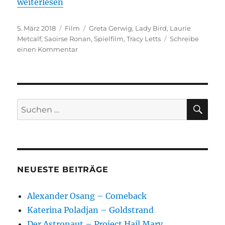
„Lady Bird“
weiterlesen
Veröffentlicht
Kategorien
Schlagwörter
5. März 2018
Film
Greta Gerwig
,
Lady Bird
,
Laurie
am
Metcalf
,
Saoirse Ronan
,
Spielfilm
,
Tracy Letts
Schreibe
zu
einen Kommentar
Lady
Bird
SU
Suchen
nach:
NEUESTE BEITRÄGE
Alexander Osang – Comeback
Katerina Poladjan – Goldstrand
Der Astronaut – Project Hail Mary