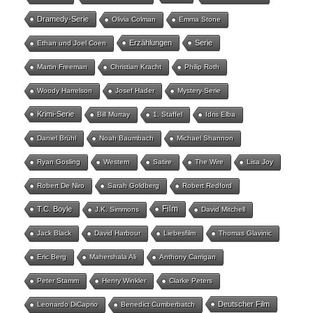
Dramedy-Serie
Olivia Colman
Emma Stone
Erzählungen
Serie
Ethan und Joel Coen
Martin Freeman
Christian Kracht
Philip Roth
Woody Harrelson
Josef Hader
Mystery-Serie
Krimi-Serie
Bill Murray
1. Staffel
Idris Elba
Daniel Brühl
Noah Baumbach
Michael Shannon
Ryan Gosling
Western
Satire
The Wire
Lisa Joy
Robert De Niro
Sarah Goldberg
Robert Redford
Film
T.C. Boyle
J.K. Simmons
David Mitchell
Jack Black
David Harbour
Liebesfilm
Thomas Glavinic
Eric Berg
Mahershala Ali
Anthony Carrigan
Peter Stamm
Henry Winkler
Clarke Peters
Deutscher Film
Leonardo DiCaprio
Benedict Cumberbatch