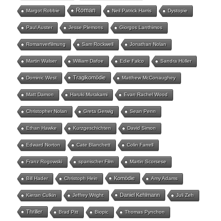
Roman
Margot Robbie
Neil Patrick Harris
Dystopie
Paul Auster
Jesse Plemons
Giorgos Lanthimos
Romanverfilmung
Sam Rockwell
Jonathan Nolan
Martin Walser
William Dafoe
Edie Falco
Sandra Hüller
Tragikomödie
Dominic West
Matthew McConaughey
Matt Damon
Haruki Murakami
Evan Rachel Wood
Christopher Nolan
Greta Gerwig
Sean Penn
Ethan Hawke
Kurzgeschichten
David Simon
Edward Norton
Cate Blanchett
Colin Farrell
Franz Rogowski
spanischer Film
Martin Scorsese
Komödie
Bill Hader
Christoph Hein
Amy Adams
Daniel Kehlmann
Kieran Culkin
Jeffrey Wright
Juli Zeh
Thriller
Brad Pitt
Biopic
Thomas Pynchon