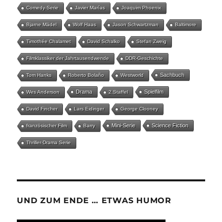
Comedy-Serie
Javier Marías
Joaquim Phoenix
Bjarne Mädel
Wolf Haas
Jason Schwartzman
Baltimore
Timothée Chalamet
David Schalko
Stefan Zweig
Filmklassiker der Jahrtausendwende
DDR-Geschichte
Sachbuch
Tom Hanks
Roberto Bolaño
Westworld
Drama
Spielfilm
Wes Anderson
2.Staffel
David Fincher
Lars Eidinger
George Clooney
Mini-Serie
Science Fiction
französischer Film
Barry
Thriller-Drama Serie
UND ZUM ENDE … ETWAS HUMOR