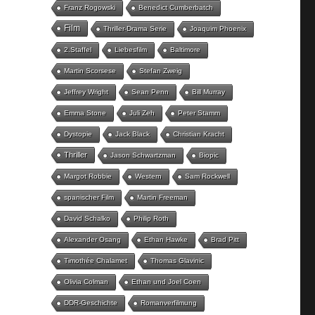
Franz Rogowski
Benedict Cumberbatch
Film
Thriller-Drama Serie
Joaquim Phoenix
2.Staffel
Liebesfilm
Baltimore
Martin Scorsese
Stefan Zweig
Jeffrey Wright
Sean Penn
Bill Murray
Emma Stone
Juli Zeh
Peter Stamm
Dystopie
Jack Black
Christian Kracht
Thriller
Jason Schwartzman
Biopic
Margot Robbie
Western
Sam Rockwell
spanischer Film
Martin Freeman
David Schalko
Philip Roth
Alexander Osang
Ethan Hawke
Brad Pitt
Timothée Chalamet
Thomas Glavinic
Olivia Colman
Ethan und Joel Coen
DDR-Geschichte
Romanverfilmung