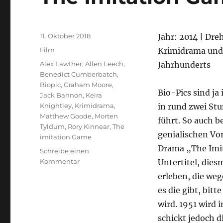
Veröffentlicht
11. Oktober 2018
Jahr: 2014 | Dr
am
Kategorien
Film
Krimidrama und B
Schlagwörter
Alex Lawther
,
Allen Leech
,
Jahrhunderts
Benedict Cumberbatch
,
Biopic
,
Graham Moore
,
Bio-Pics sind ja
Jack Bannon
,
Keira
Knightley
,
Krimidrama
,
in rund zwei St
Matthew Goode
,
Morten
führt. So auch b
Tyldum
,
Rory Kinnear
,
The
genialischen Vo
imitation Game
Drama „The Imit
Schreibe einen
zu
Kommentar
Untertitel, die
The
erleben, die weg
Imitation
es die gibt, bit
Game
wird. 1951 wird
schickt jedoch d