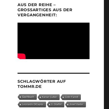
AUS DER REIHE –
GROSSARTIGES AUS DER V
ERGANGENHEIT:
SCHLAGWÖRTER AUF
TOMMR.DE
Sachbuch
Kieran Culkin
Colin Farrell
Leonardo DiCaprio
1. Staffel
Josef Hader