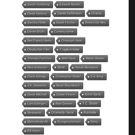
Sarah Goldberg
Edward Norton
Daniel Kehlmann
Drama
David Harbour
Sandra Hüller
David Fincher
Robert De Niro
Daniel Brühl
Comedy-Serie
Neil Patrick Harris
Christoph Hein
Deutscher Film
Tragikomödie
Thomas Pynchon
Wolf Haas
Martin Walser
Serie
Wes Anderson
Haruki Murakami
Greta Gerwig
Christopher Nolan
Eric Berg
J.K. Simmons
Noah Baumbach
Krimi-Serie
David Mitchell
Clarke Peters
T.C. Boyle
Lars Eidinger
Matt Damon
Dramedy-Serie
Komödie
Westworld
Mahershala Ali
Kurzgeschichten
Barry
Bill Hader