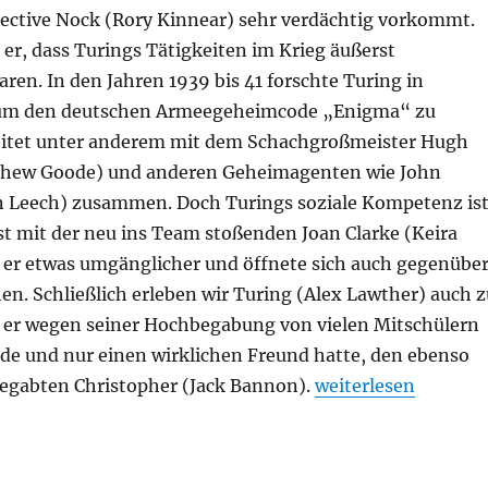
ective Nock (Rory Kinnear) sehr verdächtig vorkommt.
er, dass Turings Tätigkeiten im Krieg äußerst
ren. In den Jahren 1939 bis 41 forschte Turing in
, um den deutschen Armeegeheimcode „Enigma“ zu
eitet unter anderem mit dem Schachgroßmeister Hugh
thew Goode) und anderen Geheimagenten wie John
en Leech) zusammen. Doch Turings soziale Kompetenz is
st mit der neu ins Team stoßenden Joan Clarke (Keira
 er etwas umgänglicher und öffnete sich auch gegenübe
n. Schließlich erleben wir Turing (Alex Lawther) auch z
e er wegen seiner Hochbegabung von vielen Mitschülern
rde und nur einen wirklichen Freund hatte, den ebenso
„The Imitation Ga
egabten Christopher (Jack Bannon).
weiterlesen