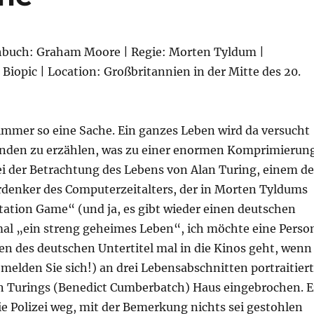
ehbuch: Graham Moore | Regie: Morten Tyldum |
iopic | Location: Großbritannien in der Mitte des 20.
 immer so eine Sache. Ein ganzes Leben wird da versucht
unden zu erzählen, was zu einer enormen Komprimierun
ei der Betrachtung des Lebens von Alan Turing, einem de
rdenker des Computerzeitalters, der in Morten Tyldums
ation Game“ (und ja, es gibt wieder einen deutschen
smal „ein streng geheimes Leben“, ich möchte eine Perso
en des deutschen Untertitel mal in die Kinos geht, wenn
te melden Sie sich!) an drei Lebensabschnitten portraitiert
 in Turings (Benedict Cumberbatch) Haus eingebrochen. E
ie Polizei weg, mit der Bemerkung nichts sei gestohlen