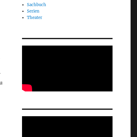
Sachbuch
Serien
Theater
t
r
u
me“