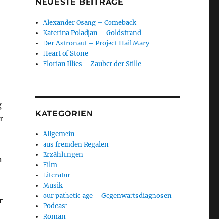
NEUESTE BEITRÄGE
Alexander Osang – Comeback
Katerina Poladjan – Goldstrand
Der Astronaut – Project Hail Mary
Heart of Stone
Florian Illies – Zauber der Stille
g
KATEGORIEN
r
Allgemein
aus fremden Regalen
Erzählungen
n
Film
Literatur
Musik
our pathetic age – Gegenwartsdiagnosen
r
Podcast
Roman