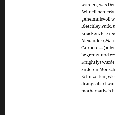
wurden, was Det
Schnell bemerkt 
geheimnisvoll wa
Bletchley Park
knacken. Er arb
Alexander (Mat
Cairncross (All
begrenzt und er
Knightly) wurde
anderen Mensche
Schulzeiten, wi
drangsaliert wu
mathematisch b