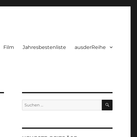
Film
Jahresbestenliste
ausderReihe
SUCHEN
Suchen
nach: