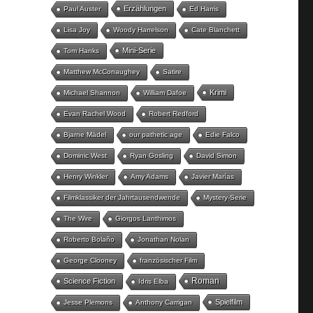
Erzählungen
Paul Auster
Ed Harris
Lisa Joy
Woody Harrelson
Cate Blanchett
Mini-Serie
Tom Hanks
Matthew McConaughey
Satire
Krimi
Michael Shannon
William Dafoe
Evan Rachel Wood
Robert Redford
Bjarne Mädel
our pathetic age
Edie Falco
Dominic West
Ryan Gosling
David Simon
Henry Winkler
Amy Adams
Javier Marías
Filmklassiker der Jahrtausendwende
Mystery-Serie
The Wire
Giorgos Lanthimos
Roberto Bolaño
Jonathan Nolan
George Clooney
französischer Film
Roman
Science Fiction
Idris Elba
Spielfilm
Jesse Plemons
Anthony Carrigan