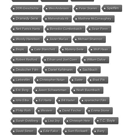
Spielfilm
DDR-Geschichte
Wes Anderson
Peter Stamm
Dramedy-Serie
Mahershala Ali
Matthew McConaughey
Neil Patrick Harris
Benedict Cumberbatch
Sean Penn
Woody Harrelson
Javier Marías
Michael Shannon
Biopic
Cate Blanchett
Mystery-Serie
Wolf Haas
Robert Redford
Ethan und Joel Coen
William Dafoe
Deutscher Film
Daniel Kehlmann
Sachbuch
Liebesfilm
Christopher Nolan
Satire
Brad Pitt
Eric Berg
Jason Schwartzman
Noah Baumbach
Idris Elba
Ed Harris
Bill Hader
spanischer Film
Philip Roth
Western
David Fincher
Emma Stone
T.C. Boyle
Sarah Goldberg
Lisa Joy
Christoph Hein
David Simon
Edie Falco
Sam Rockwell
Barry