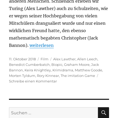
anderen Menschen. Schließlich erleben wir
Turing (Alex Lawther) auch zu Schulzeiten, wie
er wegen seiner Hochbegabung von vielen
Mitschülern drangsaliert wurde und nur einen
wirklichen Freund hatte, den ebenso
mathematisch begabten Christopher (Jack
„The Imitation Game“
Bannon).
weiterlesen
Veröffentlicht
Kategorien
Schlagwörter
11. Oktober 2018
Film
Alex Lawther
,
Allen Leech
,
am
Benedict Cumberbatch
,
Biopic
,
Graham Moore
,
Jack
Bannon
,
Keira Knightley
,
Krimidrama
,
Matthew Goode
,
Morten Tyldum
,
Rory Kinnear
,
The imitation Game
zu
Schreibe einen Kommentar
The
Imitation
Game
SU
Suchen