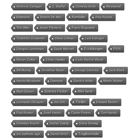
Anthony Carrigan
1. Staffel
Comedy-Serie
Westworld
Komödie
Baltimore
Robert De Niro
Amy Adams
The Wire
Jesse Plemons
Franz Rogowski
Timothée Chalamet
Olivia Colman
Lars Eidinger
Film
Erzählungen
Giorgos Lanthimos
David Mitchell
Kieran Culkin
Ethan Hawke
Evan Rachel Wood
Bill Murray
Jonathan Nolan
George Clooney
Jack Black
Haruki Murakami
Dystopie
Sandra Hüller
Martin Walser
Science Fiction
Mini-Serie
Matt Damon
Thriller
Leonardo DiCaprio
Juli Zeh
Edward Norton
Paul Auster
Josef Hader
Clarke Peters
Tom Hanks
Christian Kracht
Stefan Zweig
Greta Gerwig
Tragikomödie
our pathetic age
Daniel Brühl