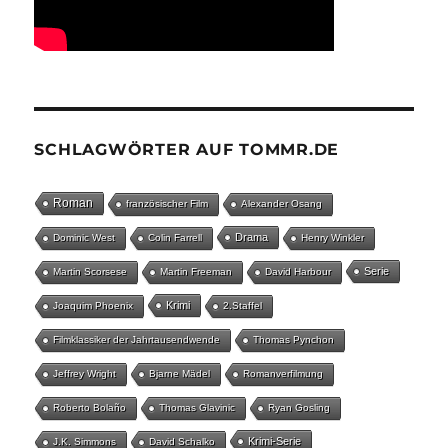
SCHLAGWÖRTER AUF TOMMR.DE
Roman
französischer Film
Alexander Osang
Drama
Dominic West
Colin Farrell
Henry Winkler
Serie
Martin Scorsese
Martin Freeman
David Harbour
Krimi
Joaquim Phoenix
2.Staffel
Filmklassiker der Jahrtausendwende
Thomas Pynchon
Jeffrey Wright
Bjarne Mädel
Romanverfilmung
Roberto Bolaño
Thomas Glavinic
Ryan Gosling
Krimi-Serie
J.K. Simmons
David Schalko