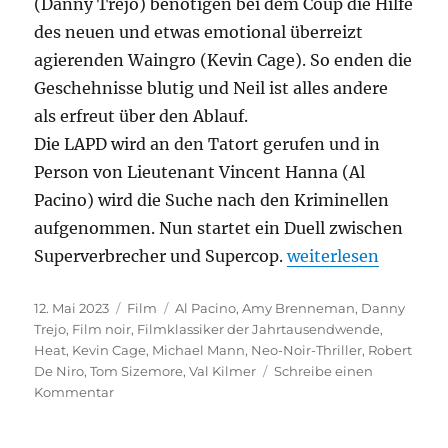
(Danny Trejo) benötigen bei dem Coup die Hilfe
des neuen und etwas emotional überreizt
agierenden Waingro (Kevin Cage). So enden die
Geschehnisse blutig und Neil ist alles andere
als erfreut über den Ablauf.
Die LAPD wird an den Tatort gerufen und in
Person von Lieutenant Vincent Hanna (Al
Pacino) wird die Suche nach den Kriminellen
aufgenommen. Nun startet ein Duell zwischen
„Heat“
Superverbrecher und Supercop.
weiterlesen
Veröffentlicht
Kategorien
Schlagwörter
12. Mai 2023
Film
Al Pacino
,
Amy Brenneman
,
Danny
am
Trejo
,
Film noir
,
Filmklassiker der Jahrtausendwende
,
Heat
,
Kevin Cage
,
Michael Mann
,
Neo-Noir-Thriller
,
Robert
De Niro
,
Tom Sizemore
,
Val Kilmer
Schreibe einen
zu
Kommentar
Heat