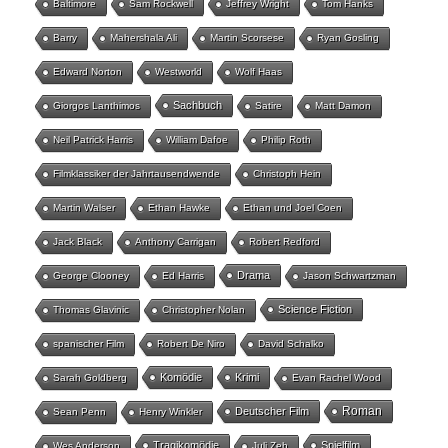
Baltimore
Sam Rockwell
Jeffrey Wright
Tom Hanks
Barry
Mahershala Ali
Martin Scorsese
Ryan Gosling
Edward Norton
Westworld
Wolf Haas
Sachbuch
Giorgos Lanthimos
Satire
Matt Damon
Neil Patrick Harris
William Dafoe
Philip Roth
Filmklassiker der Jahrtausendwende
Christoph Hein
Martin Walser
Ethan Hawke
Ethan und Joel Coen
Jack Black
Anthony Carrigan
Robert Redford
Drama
George Clooney
Ed Harris
Jason Schwartzman
Science Fiction
Thomas Glavinic
Christopher Nolan
spanischer Film
Robert De Niro
David Schalko
Komödie
Krimi
Sarah Goldberg
Evan Rachel Wood
Roman
Deutscher Film
Sean Penn
Henry Winkler
Tragikomödie
Spielfilm
Wes Anderson
Juli Zeh