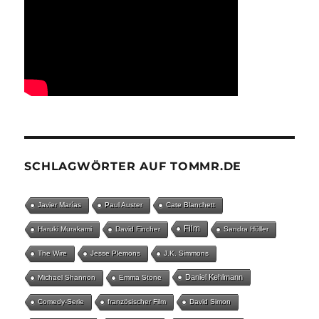
SCHLAGWÖRTER AUF TOMMR.DE
Javier Marías
Paul Auster
Cate Blanchett
Film
Haruki Murakami
David Fincher
Sandra Hüller
The Wire
Jesse Plemons
J.K. Simmons
Daniel Kehlmann
Michael Shannon
Emma Stone
Comedy-Serie
französischer Film
David Simon