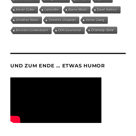
Kieran Culkin
Liebesfilm
Bjarne Mädel
David Harbour
Jonathan Nolan
Timothée Chalamet
Stefan Zweig
Dramedy-Serie
Benedict Cumberbatch
DDR-Geschichte
UND ZUM ENDE … ETWAS HUMOR