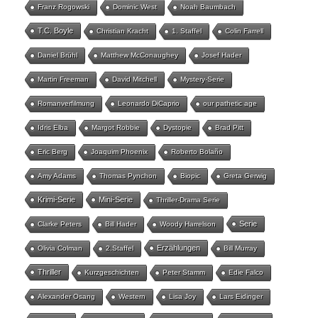
Franz Rogowski
Dominic West
Noah Baumbach
T.C. Boyle
Christian Kracht
1. Staffel
Colin Farrell
Daniel Brühl
Matthew McConaughey
Josef Hader
Martin Freeman
David Mitchell
Mystery-Serie
Romanverfilmung
Leonardo DiCaprio
our pathetic age
Idris Elba
Margot Robbie
Dystopie
Brad Pitt
Eric Berg
Joaquim Phoenix
Roberto Bolaño
Amy Adams
Thomas Pynchon
Biopic
Greta Gerwig
Krimi-Serie
Mini-Serie
Thriller-Drama Serie
Serie
Clarke Peters
Bill Hader
Woody Harrelson
Erzählungen
Olivia Colman
2.Staffel
Bill Murray
Thriller
Kurzgeschichten
Peter Stamm
Edie Falco
Alexander Osang
Western
Lisa Joy
Lars Eidinger