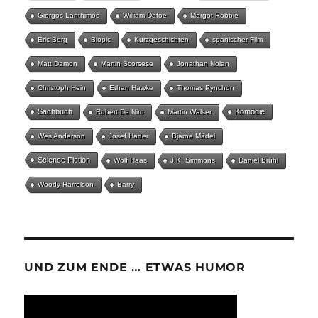
Giorgos Lanthimos
William Dafoe
Margot Robbie
Eric Berg
Biopic
Kurzgeschichten
spanischer Film
Matt Damon
Martin Scorsese
Jonathan Nolan
Christoph Hein
Ethan Hawke
Thomas Pynchon
Sachbuch
Komödie
Robert De Niro
Martin Walser
Wes Anderson
Josef Hader
Bjarne Mädel
Science Fiction
Wolf Haas
J.K. Simmons
Daniel Brühl
Woody Harrelson
Barry
UND ZUM ENDE … ETWAS HUMOR