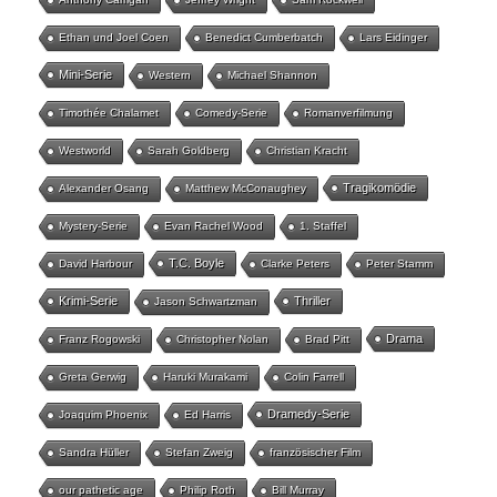
Ethan und Joel Coen
Benedict Cumberbatch
Lars Eidinger
Mini-Serie
Western
Michael Shannon
Timothée Chalamet
Comedy-Serie
Romanverfilmung
Westworld
Sarah Goldberg
Christian Kracht
Tragikomödie
Alexander Osang
Matthew McConaughey
Mystery-Serie
Evan Rachel Wood
1. Staffel
T.C. Boyle
David Harbour
Clarke Peters
Peter Stamm
Krimi-Serie
Thriller
Jason Schwartzman
Drama
Franz Rogowski
Christopher Nolan
Brad Pitt
Greta Gerwig
Haruki Murakami
Colin Farrell
Dramedy-Serie
Joaquim Phoenix
Ed Harris
Sandra Hüller
Stefan Zweig
französischer Film
our pathetic age
Philip Roth
Bill Murray