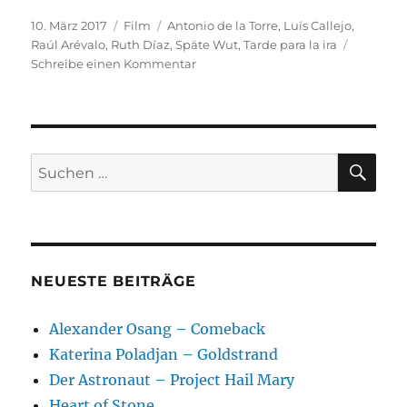
Veröffentlicht
Kategorien
Schlagwörter
10. März 2017
Film
Antonio de la Torre
,
Luís Callejo
,
am
Raúl Arévalo
,
Ruth Díaz
,
Späte Wut
,
Tarde para la ira
zu
Schreibe einen Kommentar
Späte
Wut
SU
Suchen
nach:
NEUESTE BEITRÄGE
Alexander Osang – Comeback
Katerina Poladjan – Goldstrand
Der Astronaut – Project Hail Mary
Heart of Stone