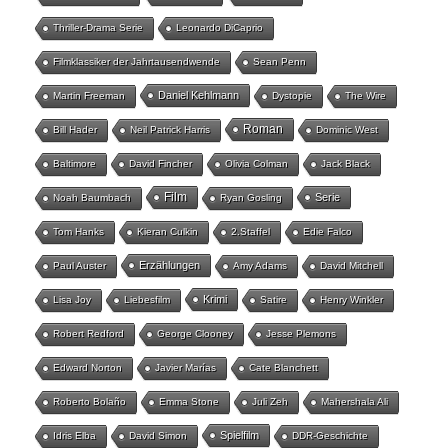
Thriller-Drama Serie
Leonardo DiCaprio
Filmklassiker der Jahrtausendwende
Sean Penn
Daniel Kehlmann
Martin Freeman
Dystopie
The Wire
Roman
Bill Hader
Neil Patrick Harris
Dominic West
Baltimore
David Fincher
Olivia Colman
Jack Black
Film
Serie
Noah Baumbach
Ryan Gosling
Tom Hanks
Kieran Culkin
2.Staffel
Edie Falco
Erzählungen
Paul Auster
Amy Adams
David Mitchell
Krimi
Lisa Joy
Liebesfilm
Satire
Henry Winkler
Robert Redford
George Clooney
Jesse Plemons
Edward Norton
Javier Marías
Cate Blanchett
Roberto Bolaño
Emma Stone
Juli Zeh
Mahershala Ali
Spielfilm
Idris Elba
David Simon
DDR-Geschichte