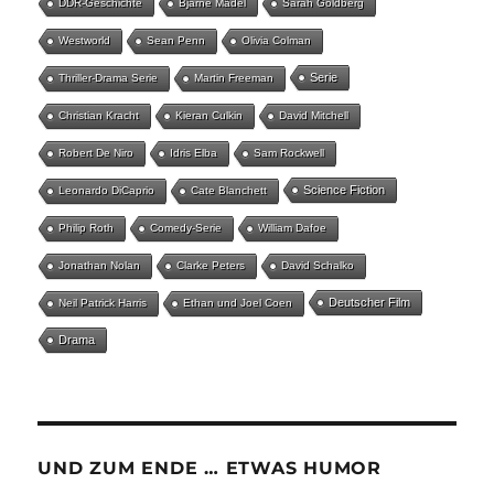
DDR-Geschichte
Bjarne Mädel
Sarah Goldberg
Westworld
Sean Penn
Olivia Colman
Serie
Thriller-Drama Serie
Martin Freeman
Christian Kracht
Kieran Culkin
David Mitchell
Robert De Niro
Idris Elba
Sam Rockwell
Science Fiction
Leonardo DiCaprio
Cate Blanchett
Philip Roth
Comedy-Serie
William Dafoe
Jonathan Nolan
Clarke Peters
David Schalko
Deutscher Film
Neil Patrick Harris
Ethan und Joel Coen
Drama
UND ZUM ENDE … ETWAS HUMOR