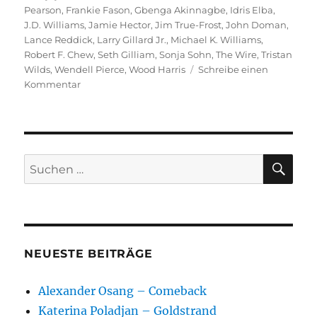
Pearson
,
Frankie Fason
,
Gbenga Akinnagbe
,
Idris Elba
,
J.D. Williams
,
Jamie Hector
,
Jim True-Frost
,
John Doman
,
Lance Reddick
,
Larry Gillard Jr.
,
Michael K. Williams
,
Robert F. Chew
,
Seth Gilliam
,
Sonja Sohn
,
The Wire
,
Tristan
Wilds
,
Wendell Pierce
,
Wood Harris
Schreibe einen
zu
Kommentar
The
Wire
–
Die
wichtigsten
SU
Suchen
Charaktere
nach:
NEUESTE BEITRÄGE
Alexander Osang – Comeback
Katerina Poladjan – Goldstrand