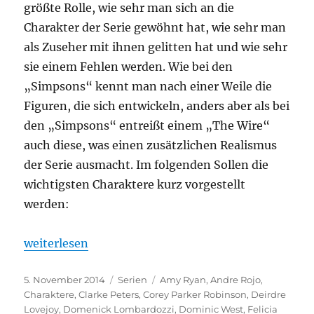
größte Rolle, wie sehr man sich an die
Charakter der Serie gewöhnt hat, wie sehr man
als Zuseher mit ihnen gelitten hat und wie sehr
sie einem Fehlen werden. Wie bei den
„Simpsons“ kennt man nach einer Weile die
Figuren, die sich entwickeln, anders aber als bei
den „Simpsons“ entreißt einem „The Wire“
auch diese, was einen zusätzlichen Realismus
der Serie ausmacht. Im folgenden Sollen die
wichtigsten Charaktere kurz vorgestellt
werden:
„The Wire – Die wichtigsten Charaktere“
weiterlesen
Veröffentlicht
Kategorien
Schlagwörter
5. November 2014
Serien
Amy Ryan
,
Andre Rojo
,
am
Charaktere
,
Clarke Peters
,
Corey Parker Robinson
,
Deirdre
Lovejoy
,
Domenick Lombardozzi
,
Dominic West
,
Felicia