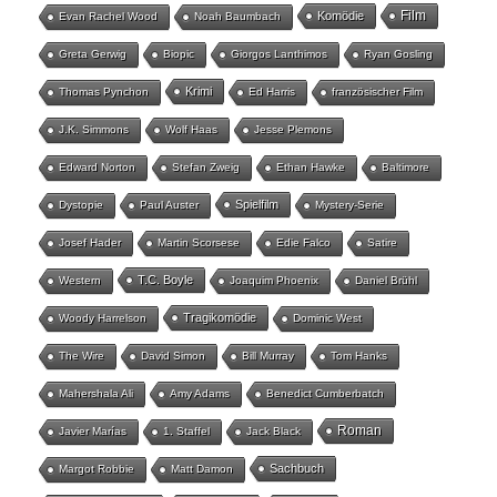
Film
Komödie
Evan Rachel Wood
Noah Baumbach
Greta Gerwig
Biopic
Giorgos Lanthimos
Ryan Gosling
Krimi
Thomas Pynchon
Ed Harris
französischer Film
J.K. Simmons
Wolf Haas
Jesse Plemons
Edward Norton
Stefan Zweig
Ethan Hawke
Baltimore
Spielfilm
Dystopie
Paul Auster
Mystery-Serie
Josef Hader
Martin Scorsese
Edie Falco
Satire
T.C. Boyle
Western
Joaquim Phoenix
Daniel Brühl
Tragikomödie
Woody Harrelson
Dominic West
The Wire
David Simon
Bill Murray
Tom Hanks
Mahershala Ali
Amy Adams
Benedict Cumberbatch
Roman
Javier Marías
1. Staffel
Jack Black
Sachbuch
Margot Robbie
Matt Damon