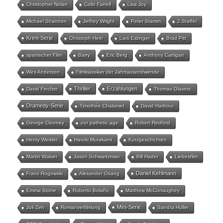
Christopher Nolan
Colin Farrell
Lisa Joy
Michael Shannon
Jeffrey Wright
Peter Stamm
2.Staffel
Krimi-Serie
Christoph Hein
Lars Eidinger
Brad Pitt
spanischer Film
Barry
Eric Berg
Anthony Carrigan
Wes Anderson
Filmklassiker der Jahrtausendwende
Thriller
Erzählungen
David Fincher
Thomas Glavinic
Dramedy-Serie
Timothée Chalamet
David Harbour
George Clooney
our pathetic age
Robert Redford
Henry Winkler
Haruki Murakami
Kurzgeschichten
Martin Walser
Jason Schwartzman
Bill Hader
Liebesfilm
Daniel Kehlmann
Franz Rogowski
Alexander Osang
Emma Stone
Roberto Bolaño
Matthew McConaughey
Mini-Serie
Juli Zeh
Romanverfilmung
Sandra Hüller