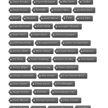
Mini-Serie
Thriller
David Schalko
Haruki Murakami
Komödie
David Fincher
Dominic West
Comedy-Serie
Film
Krimi
Western
Javier Marías
Idris Elba
Krimi-Serie
Cate Blanchett
Leonardo DiCaprio
Sean Penn
David Simon
Anthony Carrigan
DDR-Geschichte
Kurzgeschichten
Jason Schwartzman
Sandra Hüller
Martin Walser
Edward Norton
Baltimore
Eric Berg
Sarah Goldberg
Robert De Niro
Amy Adams
Jeffrey Wright
Greta Gerwig
Robert Redford
Giorgos Lanthimos
Matt Damon
Evan Rachel Wood
Erzählungen
Peter Stamm
Emma Stone
Roman
Margot Robbie
französischer Film
David Mitchell
Thomas Pynchon
Olivia Colman