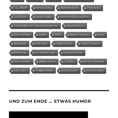
T.C. Boyle
Stefan Zweig
Mahershala Ali
Philip Roth
Jack Black
Kieran Culkin
Matthew McConaughey
Filmklassiker der Jahrtausendwende
David Harbour
Serie
Ryan Gosling
Satire
Martin Freeman
Barry
Westworld
Wolf Haas
Clarke Peters
Jesse Plemons
Bill Murray
our pathetic age
spanischer Film
Henry Winkler
William Dafoe
2.Staffel
Woody Harrelson
Tragikomödie
Edie Falco
Lars Eidinger
Sam Rockwell
UND ZUM ENDE … ETWAS HUMOR