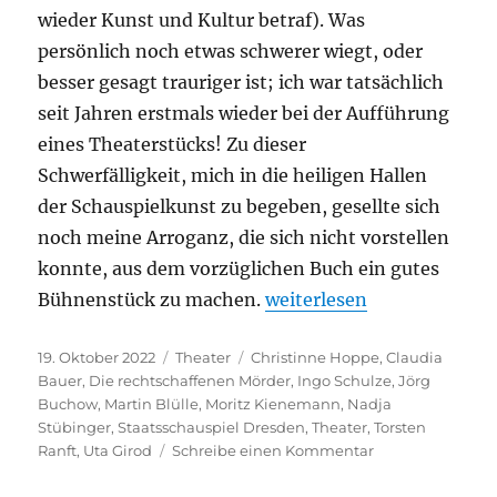
wieder Kunst und Kultur betraf). Was
persönlich noch etwas schwerer wiegt, oder
besser gesagt trauriger ist; ich war tatsächlich
seit Jahren erstmals wieder bei der Aufführung
eines Theaterstücks! Zu dieser
Schwerfälligkeit, mich in die heiligen Hallen
der Schauspielkunst zu begeben, gesellte sich
noch meine Arroganz, die sich nicht vorstellen
konnte, aus dem vorzüglichen Buch ein gutes
„Die rechtschaffenen Mör
Bühnenstück zu machen.
weiterlesen
Veröffentlicht
Kategorien
Schlagwörter
19. Oktober 2022
Theater
Christinne Hoppe
,
Claudia
am
Bauer
,
Die rechtschaffenen Mörder
,
Ingo Schulze
,
Jörg
Buchow
,
Martin Blülle
,
Moritz Kienemann
,
Nadja
Stübinger
,
Staatsschauspiel Dresden
,
Theater
,
Torsten
zu
Ranft
,
Uta Girod
Schreibe einen Kommentar
Die
rechtschaffenen