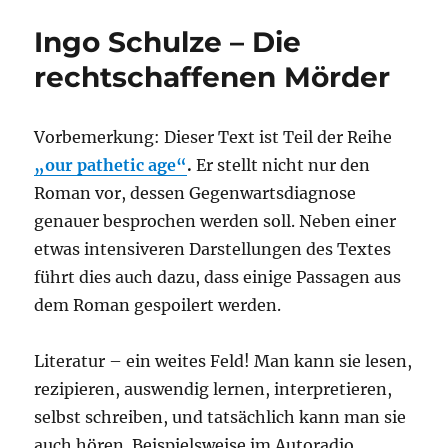
Mörder
Ingo Schulze – Die
im
Staatsschauspiel
rechtschaffenen Mörder
Dresden
Vorbemerkung: Dieser Text ist Teil der Reihe
„our pathetic age“
.
Er stellt nicht nur den
Roman vor, dessen Gegenwartsdiagnose
genauer besprochen werden soll. Neben einer
etwas intensiveren Darstellungen des Textes
führt dies auch dazu, dass einige Passagen aus
dem Roman gespoilert werden.
Literatur – ein weites Feld! Man kann sie lesen,
rezipieren, auswendig lernen, interpretieren,
selbst schreiben, und tatsächlich kann man sie
auch hören. Beispielsweise im Autoradio.