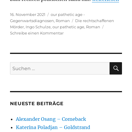
Veröffentlicht
Kategorien
16. November 2021
our pathetic age -
am
Schlagwörter
Gegenwartsdiagnosen
,
Roman
Die rechtschaffenen
Mörder
,
Ingo Schulze
,
our pathetic age
,
Roman
zu
Schreibe einen Kommentar
Ingo
Schulze
–
Die
rechtschaffenen
SU
Suchen
Mörder
nach:
NEUESTE BEITRÄGE
Alexander Osang – Comeback
Katerina Poladjan – Goldstrand