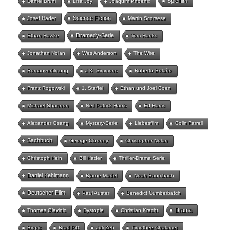
Spielfilm
Daniel Brühl
Lisa Joy
Joaquim Phoenix
Science Fiction
Josef Hader
Martin Scorsese
Dramedy-Serie
Ethan Hawke
Tom Hanks
Jonathan Nolan
Wes Anderson
The Wire
Romanverfilmung
J.K. Simmons
Roberto Bolaño
Franz Rogowski
1. Staffel
Ethan und Joel Coen
Michael Shannon
Neil Patrick Harris
Ed Harris
Alexander Osang
Mystery-Serie
Liebesfilm
Colin Farrell
Sachbuch
George Clooney
Christopher Nolan
Christoph Hein
Bill Hader
Thriller-Drama Serie
Daniel Kehlmann
Bjarne Mädel
Noah Baumbach
Deutscher Film
Paul Auster
Benedict Cumberbatch
Drama
Thomas Glavinic
Dystopie
Christian Kracht
Biopic
Brad Pitt
Juli Zeh
Timothée Chalamet