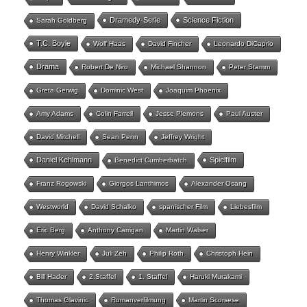
Dramedy-Serie
Science Fiction
Sarah Goldberg
T.C. Boyle
Wolf Haas
David Fincher
Leonardo DiCaprio
Drama
Robert De Niro
Michael Shannon
Peter Stamm
Greta Gerwig
Dominic West
Joaquim Phoenix
Amy Adams
Colin Farrell
Jesse Plemons
Paul Auster
David Mitchell
Sean Penn
Jeffrey Wright
Daniel Kehlmann
Spielfilm
Benedict Cumberbatch
Franz Rogowski
Giorgos Lanthimos
Alexander Osang
Westworld
David Schalko
spanischer Film
Liebesfilm
Eric Berg
Anthony Carrigan
Martin Walser
Henry Winkler
Juli Zeh
Philip Roth
Christoph Hein
Bill Hader
2.Staffel
1. Staffel
Haruki Murakami
Thomas Glavinic
Romanverfilmung
Martin Scorsese