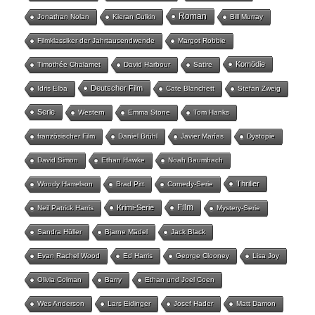
Roman
Jonathan Nolan
Kieran Culkin
Bill Murray
Filmklassiker der Jahrtausendwende
Margot Robbie
Komödie
Timothée Chalamet
David Harbour
Satire
Deutscher Film
Idris Elba
Cate Blanchett
Stefan Zweig
Serie
Western
Emma Stone
Tom Hanks
französischer Film
Daniel Brühl
Javier Marías
Dystopie
David Simon
Ethan Hawke
Noah Baumbach
Thriller
Woody Harrelson
Brad Pitt
Comedy-Serie
Film
Krimi-Serie
Neil Patrick Harris
Mystery-Serie
Sandra Hüller
Bjarne Mädel
Jack Black
Evan Rachel Wood
Ed Harris
George Clooney
Lisa Joy
Olivia Colman
Barry
Ethan und Joel Coen
Wes Anderson
Lars Eidinger
Josef Hader
Matt Damon