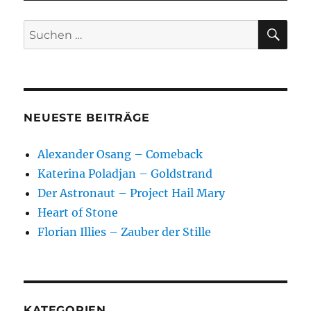
im
Staatsschauspiel
SU
Suchen
Dresden
nach:
NEUESTE BEITRÄGE
Alexander Osang – Comeback
Katerina Poladjan – Goldstrand
Der Astronaut – Project Hail Mary
Heart of Stone
Florian Illies – Zauber der Stille
KATEGORIEN