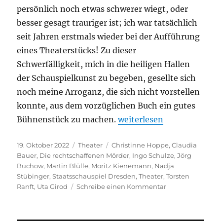
persönlich noch etwas schwerer wiegt, oder
besser gesagt trauriger ist; ich war tatsächlich
seit Jahren erstmals wieder bei der Aufführung
eines Theaterstücks! Zu dieser
Schwerfälligkeit, mich in die heiligen Hallen
der Schauspielkunst zu begeben, gesellte sich
noch meine Arroganz, die sich nicht vorstellen
konnte, aus dem vorzüglichen Buch ein gutes
„Die rechtschaffenen Mör
Bühnenstück zu machen.
weiterlesen
Veröffentlicht
Kategorien
Schlagwörter
19. Oktober 2022
Theater
Christinne Hoppe
,
Claudia
am
Bauer
,
Die rechtschaffenen Mörder
,
Ingo Schulze
,
Jörg
Buchow
,
Martin Blülle
,
Moritz Kienemann
,
Nadja
Stübinger
,
Staatsschauspiel Dresden
,
Theater
,
Torsten
zu
Ranft
,
Uta Girod
Schreibe einen Kommentar
Die
rechtschaffenen
Mörder