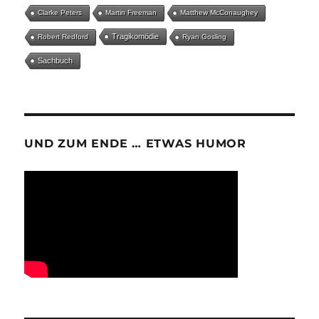
Clarke Peters
Martin Freeman
Matthew McConaughey
Tragikomödie
Robert Redford
Ryan Gosling
Sachbuch
UND ZUM ENDE … ETWAS HUMOR