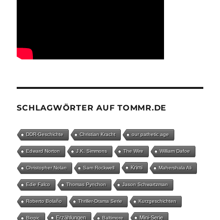
SCHLAGWÖRTER AUF TOMMR.DE
DDR-Geschichte
Christian Kracht
our pathetic age
Edward Norton
J.K. Simmons
The Wire
William Dafoe
Krimi
Christopher Nolan
Sam Rockwell
Mahershala Ali
Edie Falco
Thomas Pynchon
Jason Schwartzman
Roberto Bolaño
Thriller-Drama Serie
Kurzgeschichten
Erzählungen
Mini-Serie
Biopic
Baltimore