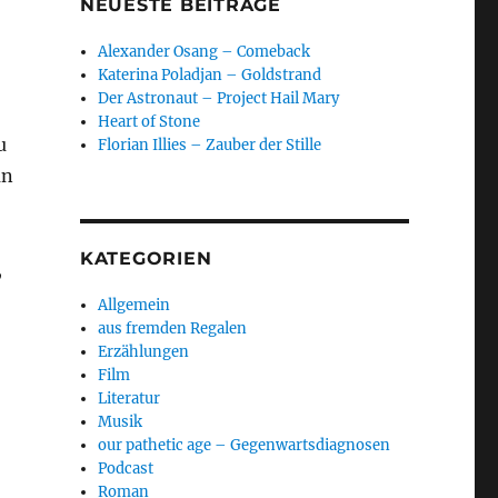
NEUESTE BEITRÄGE
Alexander Osang – Comeback
Katerina Poladjan – Goldstrand
Der Astronaut – Project Hail Mary
Heart of Stone
u
Florian Illies – Zauber der Stille
an
KATEGORIEN
,
Allgemein
aus fremden Regalen
Erzählungen
Film
Literatur
Musik
our pathetic age – Gegenwartsdiagnosen
Podcast
Roman