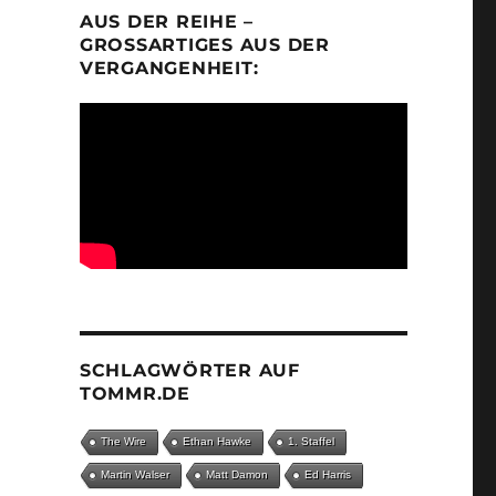
AUS DER REIHE –
GROSSARTIGES AUS DER V
ERGANGENHEIT:
SCHLAGWÖRTER AUF
TOMMR.DE
The Wire
Ethan Hawke
1. Staffel
Martin Walser
Matt Damon
Ed Harris