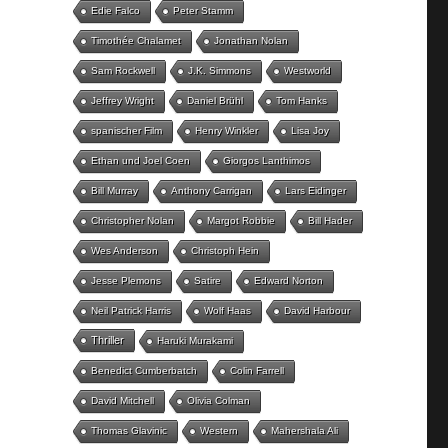
Edie Falco
Peter Stamm
Timothée Chalamet
Jonathan Nolan
Sam Rockwell
J.K. Simmons
Westworld
Jeffrey Wright
Daniel Brühl
Tom Hanks
spanischer Film
Henry Winkler
Lisa Joy
Ethan und Joel Coen
Giorgos Lanthimos
Bill Murray
Anthony Carrigan
Lars Eidinger
Christopher Nolan
Margot Robbie
Bill Hader
Wes Anderson
Christoph Hein
Jesse Plemons
Satire
Edward Norton
Neil Patrick Harris
Wolf Haas
David Harbour
Thriller
Haruki Murakami
Benedict Cumberbatch
Colin Farrell
David Mitchell
Olivia Colman
Thomas Glavinic
Western
Mahershala Ali