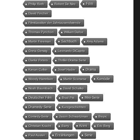
Film
Philip Roth
Robert De Niro
David Fincher
Filmklassiker der Jahrtausendwende
Thomas Pynchon
William Dafoe
Sachbuch
Martin Freeman
Amy Adams
Greta Gerwig
Leonardo DiCaprio
Clarke Peters
Thriller-Drama Serie
Drama
Kieran Culkin
Josef Hader
Komödie
Woody Harrelson
Martin Scorsese
Noah Baumbach
David Schalko
Deutscher Film
Mini-Serie
Brad Pitt
Dramedy-Serie
Kurzgeschichten
Comedy-Serie
Jason Schwartzman
Biopic
Krimi
Christian Kracht
Barry
Eric Berg
Erzählungen
Serie
Paul Auster