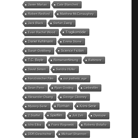
Javier Marías
Cate Blanchett
Robert Redford
Matthew McConaughey
Jack Black
Stefan Zweig
Tragikomödie
Evan Rachel Wood
Daniel Kehlmann
Emma Stone
Science Fiction
Sarah Goldberg
T.C. Boyle
Romanverfilmung
Baltimore
David Simon
Sandra Hüller
französischer Film
our pathetic age
Sean Penn
Ryan Gosling
Liebesfilm
Alexander Osang
George Clooney
Roman
Krimi-Serie
Mystery-Serie
Spielfilm
2.Staffel
Juli Zeh
Dystopie
Idris Elba
Franz Rogowski
Roberto Bolaño
DDR-Geschichte
Michael Shannon