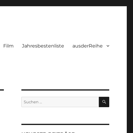
Film
Jahresbestenliste
ausderReihe
SUCHEN
Suchen
nach: