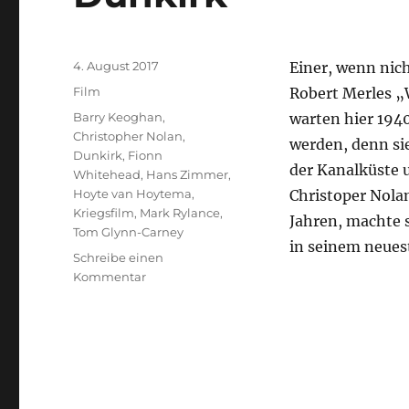
Veröffentlicht
4. August 2017
Einer, wenn nic
am
Kategorien
Film
Robert Merles „
Schlagwörter
Barry Keoghan
,
warten hier 194
Christopher Nolan
,
werden, denn si
Dunkirk
,
Fionn
der Kanalküste 
Whitehead
,
Hans Zimmer
,
Hoyte van Hoytema
,
Christoper Nolan
Kriegsfilm
,
Mark Rylance
,
Jahren, machte s
Tom Glynn-Carney
in seinem neues
Schreibe einen
zu
Kommentar
Dunkirk