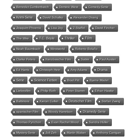
Benedict Cumberbatch
Dominic West
Comedy-Serie
Krimi-Serie
David Schalko
Alexander Osang
Joaquim Phoenix
Lisa Joy
2.Staffel
David Fincher
Film
T.C. Boyle
Thriller
The Wire
Noah Baumbach
Westworld
Roberto Bolaño
Clarke Peters
französischer Film
Satire
Paul Auster
Drama
Ed Harris
Christoph Hein
Amy Adams
Serie
Science Fiction
Brad Pitt
Bjarne Mädel
Liebesfilm
Philip Roth
Peter Stamm
Ethan Hawke
Deutscher Film
Baltimore
Kieran Culkin
Stefan Zweig
Dramedy-Serie
spanischer Film
Woody Harrelson
Thomas Pynchon
Evan Rachel Wood
Sandra Hüller
Mystery-Serie
Juli Zeh
Martin Walser
Anthony Carrigan