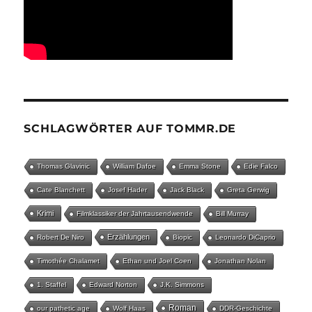
SCHLAGWÖRTER AUF TOMMR.DE
Thomas Glavinic
William Dafoe
Emma Stone
Edie Falco
Cate Blanchett
Josef Hader
Jack Black
Greta Gerwig
Krimi
Filmklassiker der Jahrtausendwende
Bill Murray
Erzählungen
Robert De Niro
Biopic
Leonardo DiCaprio
Timothée Chalamet
Ethan und Joel Coen
Jonathan Nolan
1. Staffel
Edward Norton
J.K. Simmons
Roman
our pathetic age
Wolf Haas
DDR-Geschichte