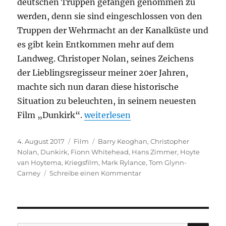
deutschen Truppen gefangen genommen zu
werden, denn sie sind eingeschlossen von den
Truppen der Wehrmacht an der Kanalküste und
es gibt kein Entkommen mehr auf dem
Landweg. Christoper Nolan, seines Zeichens
der Lieblingsregisseur meiner 20er Jahren,
machte sich nun daran diese historische
Situation zu beleuchten, in seinem neuesten
„Dunkirk“
Film „Dunkirk“.
weiterlesen
Veröffentlicht
Kategorien
Schlagwörter
4. August 2017
Film
Barry Keoghan
,
Christopher
am
Nolan
,
Dunkirk
,
Fionn Whitehead
,
Hans Zimmer
,
Hoyte
van Hoytema
,
Kriegsfilm
,
Mark Rylance
,
Tom Glynn-
zu
Carney
Schreibe einen Kommentar
Dunkirk