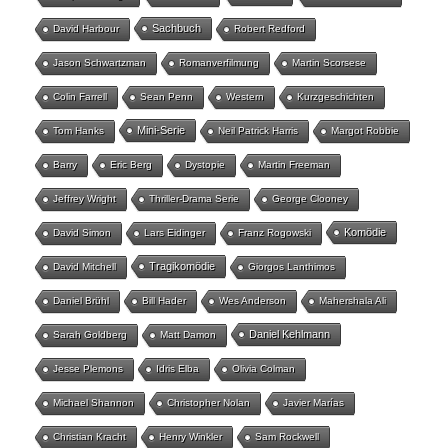
Sachbuch
David Harbour
Robert Redford
Jason Schwartzman
Romanverfilmung
Martin Scorsese
Colin Farrell
Sean Penn
Western
Kurzgeschichten
Mini-Serie
Tom Hanks
Neil Patrick Harris
Margot Robbie
Barry
Eric Berg
Dystopie
Martin Freeman
Jeffrey Wright
Thriller-Drama Serie
George Clooney
Komödie
David Simon
Lars Eidinger
Franz Rogowski
Tragikomödie
David Mitchell
Giorgos Lanthimos
Daniel Brühl
Bill Hader
Wes Anderson
Mahershala Ali
Daniel Kehlmann
Sarah Goldberg
Matt Damon
Jesse Plemons
Idris Elba
Olivia Colman
Michael Shannon
Christopher Nolan
Javier Marías
Christian Kracht
Henry Winkler
Sam Rockwell