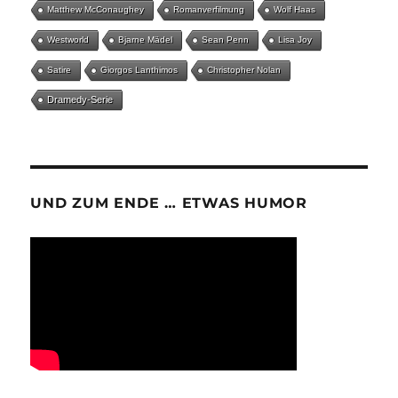
Matthew McConaughey
Romanverfilmung
Wolf Haas
Westworld
Bjarne Mädel
Sean Penn
Lisa Joy
Satire
Giorgos Lanthimos
Christopher Nolan
Dramedy-Serie
UND ZUM ENDE … ETWAS HUMOR