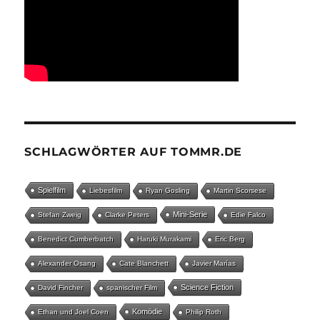
SCHLAGWÖRTER AUF TOMMR.DE
Spielfilm
Liebesfilm
Ryan Gosling
Martin Scorsese
Mini-Serie
Stefan Zweig
Clarke Peters
Edie Falco
Benedict Cumberbatch
Haruki Murakami
Eric Berg
Alexander Osang
Cate Blanchett
Javier Marías
Science Fiction
David Fincher
spanischer Film
Komödie
Ethan und Joel Coen
Philip Roth