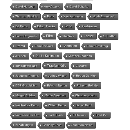
David Harbour
Amy Adams
David Schalko
Thomas Glavinic
Barry
Wes Anderson
Noah Baumbach
Serie
Ed Harris
Ethan Hawke
Paul Auster
Film
Thriller
Franz Rogowski
The Wire
1. Staffel
Drama
Sachbuch
Sam Rockwell
Sarah Goldberg
Daniel Kehlmann
Juli Zeh
Michael Shannon
Tragikomödie
our pathetic age
2.Staffel
Joaquim Phoenix
Jeffrey Wright
Robert De Niro
DDR-Geschichte
Edward Norton
Roberto Bolaño
Margot Robbie
Martin Freeman
Christian Kracht
Neil Patrick Harris
William Dafoe
Daniel Brühl
französischer Film
Jack Black
Bill Murray
Brad Pitt
Erzählungen
Comedy-Serie
Jonathan Nolan