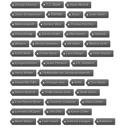
T.C. Boyle
George Clooney
David Mitchell
Roman
Jason Schwartzman
Biopic
Josef Hader
Mahershala Ali
Dominic West
Thomas Pynchon
Greta Gerwig
Sandra Hüller
Matt Damon
Dystopie
Western
Woody Harrelson
Bill Hader
Mystery-Serie
Krimi-Serie
Emma Stone
Lars Eidinger
Peter Stamm
Kurzgeschichten
Jesse Plemons
J.K. Simmons
Henry Winkler
Filmklassiker der Jahrtausendwende
Deutscher Film
Krimi
Christoph Hein
Tom Hanks
Robert Redford
Thriller-Drama Serie
David Simon
Evan Rachel Wood
Timothée Chalamet
Olivia Colman
Leonardo DiCaprio
Idris Elba
Kieran Culkin
Martin Walser
Colin Farrell
Anthony Carrigan
Baltimore