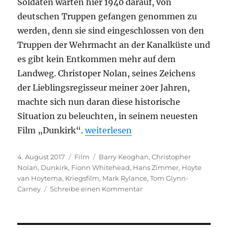
Soldaten warten hier 1940 darauf, von
deutschen Truppen gefangen genommen zu
werden, denn sie sind eingeschlossen von den
Truppen der Wehrmacht an der Kanalküste und
es gibt kein Entkommen mehr auf dem
Landweg. Christoper Nolan, seines Zeichens
der Lieblingsregisseur meiner 20er Jahren,
machte sich nun daran diese historische
Situation zu beleuchten, in seinem neuesten
„Dunkirk“
Film „Dunkirk“.
weiterlesen
Veröffentlicht
Kategorien
Schlagwörter
4. August 2017
Film
Barry Keoghan
,
Christopher
am
Nolan
,
Dunkirk
,
Fionn Whitehead
,
Hans Zimmer
,
Hoyte
van Hoytema
,
Kriegsfilm
,
Mark Rylance
,
Tom Glynn-
zu
Carney
Schreibe einen Kommentar
Dunkirk