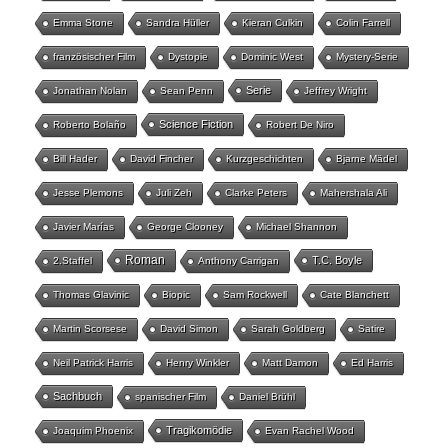
Emma Stone
Sandra Hüller
Kieran Culkin
Colin Farrell
französischer Film
Dystopie
Dominic West
Mystery-Serie
Serie
Jonathan Nolan
Sean Penn
Jeffrey Wright
Science Fiction
Roberto Bolaño
Robert De Niro
Bill Hader
David Fincher
Kurzgeschichten
Bjarne Mädel
Jesse Plemons
Juli Zeh
Clarke Peters
Mahershala Ali
Javier Marías
George Clooney
Michael Shannon
Roman
T.C. Boyle
2.Staffel
Anthony Carrigan
Thomas Glavinic
Biopic
Sam Rockwell
Cate Blanchett
Martin Scorsese
David Simon
Sarah Goldberg
Satire
Neil Patrick Harris
Henry Winkler
Matt Damon
Ed Harris
Sachbuch
spanischer Film
Daniel Brühl
Tragikomödie
Joaquim Phoenix
Evan Rachel Wood