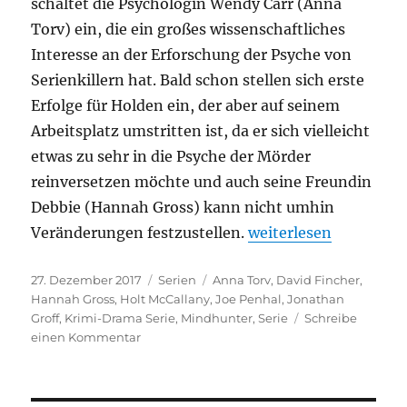
schaltet die Psychologin Wendy Carr (Anna
Torv) ein, die ein großes wissenschaftliches
Interesse an der Erforschung der Psyche von
Serienkillern hat. Bald schon stellen sich erste
Erfolge für Holden ein, der aber auf seinem
Arbeitsplatz umstritten ist, da er sich vielleicht
etwas zu sehr in die Psyche der Mörder
reinversetzen möchte und auch seine Freundin
Debbie (Hannah Gross) kann nicht umhin
„Mindhunter“
Veränderungen festzustellen.
weiterlesen
Veröffentlicht
Kategorien
Schlagwörter
27. Dezember 2017
Serien
Anna Torv
,
David Fincher
,
am
Hannah Gross
,
Holt McCallany
,
Joe Penhal
,
Jonathan
Groff
,
Krimi-Drama Serie
,
Mindhunter
,
Serie
Schreibe
zu
einen Kommentar
Mindhunter