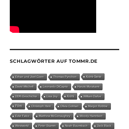
SCHLAGWÖRTER AUF TOMMR.DE
Krimi-Serie
Ethan und Joel Coen
Thomas Pynchon
David Mitchell
Leonardo DiCaprio
Haruki Murakami
Krimi
DDR-Geschichte
Lisa Joy
William Dafoe
Film
Christoph Hein
Olivia Colman
Margot Robbie
Edie Falco
Matthew McConaughey
Woody Harrelson
Westworld
Peter Stamm
Noah Baumbach
Jack Black