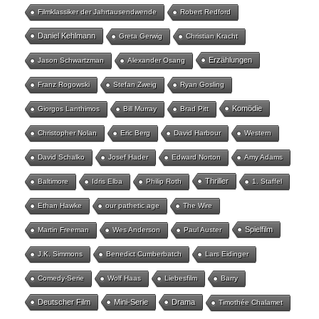
Filmklassiker der Jahrtausendwende
Robert Redford
Daniel Kehlmann
Greta Gerwig
Christian Kracht
Erzählungen
Jason Schwartzman
Alexander Osang
Franz Rogowski
Stefan Zweig
Ryan Gosling
Komödie
Giorgos Lanthimos
Bill Murray
Brad Pitt
Christopher Nolan
Eric Berg
David Harbour
Western
David Schalko
Josef Hader
Edward Norton
Amy Adams
Thriller
Baltimore
Idris Elba
Philip Roth
1. Staffel
Ethan Hawke
our pathetic age
The Wire
Spielfilm
Martin Freeman
Wes Anderson
Paul Auster
J.K. Simmons
Benedict Cumberbatch
Lars Eidinger
Comedy-Serie
Wolf Haas
Liebesfilm
Barry
Deutscher Film
Mini-Serie
Drama
Timothée Chalamet